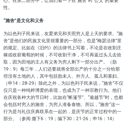
心。在第二部分中，让我们看一下在“施舍”时“公义”的重要
性。
“施舍”是文化和义务
为以色列子民来说，友爱弟兄和关照穷人是上天的要求。“施
舍”是他们的民族文化里很重要的一部分，也是“梅瑟法律”里
的规定。比如在《旧约》的法律书上写着，不论是在收割庄
稼或收获葡萄的时候，不可收割干净，不可再返过头儿去拾
取，因为田地的主人有义务为穷人剩下一部分出产。（肋
19：9）每三年，人们还要就将全部出产的十分之一分给那
些没有土地的人，其中包括肋未人、外方人、孤儿和寡妇。
（申14：28-29）除此之外，为以色列子民来说，“施舍”不仅
仅只是一种纯粹博爱的表现，也成为了一种宗教行为。他们
在庆祝各种大的节日时，比如在“帐篷节”、“逾越节”时，也都
会包括对穷人的施舍，为穷人准备食物。所以，“施舍”这一
行为是与礼仪庆典联系在一起的，是庆节的正常过程中的一
部分。（参阅 撒下6：19；编下30：21-26；申16：14）