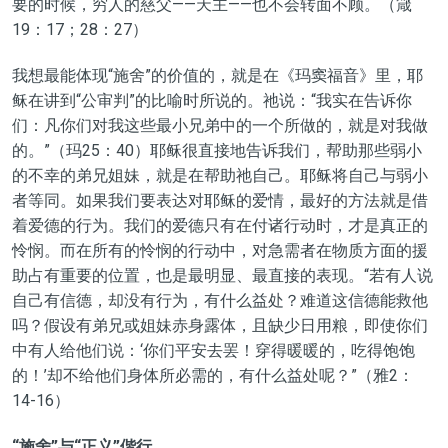
要的时候，穷人的慈父——天主——也不会转面不顾。（箴
19：17；28：27）
我想最能体现“施舍”的价值的，就是在《玛窦福音》里，耶
稣在讲到“公审判”的比喻时所说的。祂说：“我实在告诉你
们：凡你们对我这些最小兄弟中的一个所做的，就是对我做
的。”（玛25：40）耶稣很直接地告诉我们，帮助那些弱小
的不幸的弟兄姐妹，就是在帮助祂自己。耶稣将自己与弱小
者等同。如果我们要表达对耶稣的爱情，最好的方法就是借
着爱德的行为。我们的爱德只有在付诸行动时，才是真正的
怜悯。而在所有的怜悯的行动中，对急需者在物质方面的援
助占有重要的位置，也是最明显、最直接的表现。“若有人说
自己有信德，却没有行为，有什么益处？难道这信德能救他
吗？假设有弟兄或姐妹赤身露体，且缺少日用粮，即使你们
中有人给他们说：‘你们平安去罢！穿得暖暖的，吃得饱饱
的！’却不给他们身体所必需的，有什么益处呢？”（雅2：
14-16）
“施舍”与“正义”偕行