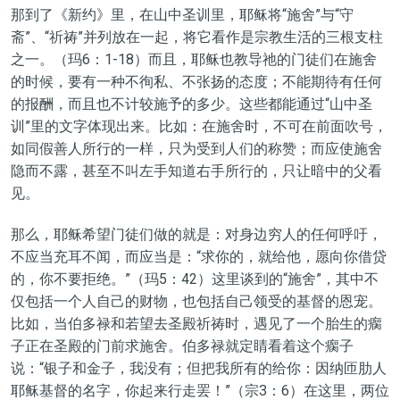
那到了《新约》里，在山中圣训里，耶稣将“施舍”与“守
斋”、“祈祷”并列放在一起，将它看作是宗教生活的三根支柱
之一。（玛6：1-18）而且，耶稣也教导祂的门徒们在施舍
的时候，要有一种不徇私、不张扬的态度；不能期待有任何
的报酬，而且也不计较施予的多少。这些都能通过“山中圣
训”里的文字体现出来。比如：在施舍时，不可在前面吹号，
如同假善人所行的一样，只为受到人们的称赞；而应使施舍
隐而不露，甚至不叫左手知道右手所行的，只让暗中的父看
见。
那么，耶稣希望门徒们做的就是：对身边穷人的任何呼吁，
不应当充耳不闻，而应当是：“求你的，就给他，愿向你借贷
的，你不要拒绝。”（玛5：42）这里谈到的“施舍”，其中不
仅包括一个人自己的财物，也包括自己领受的基督的恩宠。
比如，当伯多禄和若望去圣殿祈祷时，遇见了一个胎生的瘸
子正在圣殿的门前求施舍。伯多禄就定睛看着这个瘸子
说：“银子和金子，我没有；但把我所有的给你：因纳匝肋人
耶稣基督的名字，你起来行走罢！”（宗3：6）在这里，两位