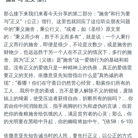
那么接下来我们来看今天分享的第二部分：“施舍”和行为要
与“正义”（公正）偕行。这里也就回应了这位听众朋友问题
中的“秉义施舍，秉公行义。”或者，如《圣经》原文里
的：“秉义而少有，胜于不义而多有”，就是说：一个人秉行
正义而行的施舍，即便是很少，不论是次数少，或是施舍的
财物少，也远远胜于另一个人在不正义的情况下，多行的施
舍。因为“正义”（义德）是“施舍”这一爱德行为的基础和前
提。没有正义的爱德只是一种精神上的伪善，真正的爱德需
要正义的支持。依撒意亚先知曾指出什么是“真热诚的表
现”：“看哪！你们在守斋日仍然苦心经营，勒索你们所有的
工人……我所中意的斋戒，岂不是要人解除不义的锁链，废除
轭上的绳索，使受压迫者获得自由，折断所有的轭吗？……你
若由你中间消除欺压，指手画脚的行为和虚伪的言谈，你若
把你的食粮施舍给饥饿的人，满足贫穷者的心灵；那么，你
的光明要在黑暗中升起，你的幽暗将如中午。”(依58：6-10)
依撒意亚先知告诫当时的人民，要先行正义，以公正的方式