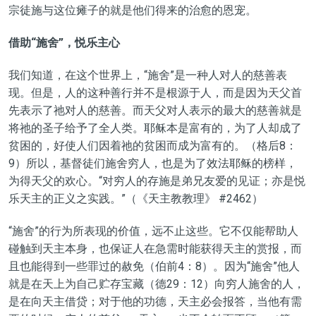
宗徒施与这位瘫子的就是他们得来的治愈的恩宠。
借助“施舍”，悦乐主心
我们知道，在这个世界上，“施舍”是一种人对人的慈善表
现。但是，人的这种善行并不是根源于人，而是因为天父首
先表示了祂对人的慈善。而天父对人表示的最大的慈善就是
将祂的圣子给予了全人类。耶稣本是富有的，为了人却成了
贫困的，好使人们因着祂的贫困而成为富有的。（格后8：
9）所以，基督徒们施舍穷人，也是为了效法耶稣的榜样，
为得天父的欢心。“对穷人的存施是弟兄友爱的见证；亦是悦
乐天主的正义之实践。”（《天主教教理》 #2462）
“施舍”的行为所表现的价值，远不止这些。它不仅能帮助人
碰触到天主本身，也保证人在急需时能获得天主的赏报，而
且也能得到一些罪过的赦免（伯前4：8）。因为“施舍”他人
就是在天上为自己贮存宝藏（德29：12）向穷人施舍的人，
是在向天主借贷；对于他的功德，天主必会报答，当他有需