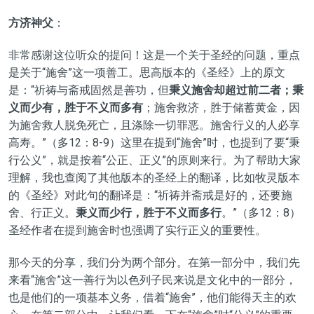
方济神父
：
非常感谢这位听众的提问！这是一个关于圣经的问题，重点
是关于“施舍”这一项善工。思高版本的《圣经》上的原文
是：“祈祷与斋戒固然是善功，但
秉义施舍却超过前二者；秉
义而少有，胜于不义而多有
；施舍救济，胜于储蓄黄金，因
为施舍救人脱免死亡，且涤除一切罪恶。施舍行义的人必享
高寿。”（多12：8-9）这里在提到“施舍”时，也提到了要“秉
行公义”，就是按着“公正、正义”的原则来行。为了帮助大家
理解，我也查阅了其他版本的圣经上的翻译，比如牧灵版本
的《圣经》对此句的翻译是：“祈祷并斋戒是好的，还要施
舍、行正义。
秉义而少行，胜于不义而多行
。”（多12：8）
圣经作者在提到施舍时也强调了实行正义的重要性。
那今天的分享，我们分为两个部分。在第一部分中，我们先
来看“施舍”这一善行为以色列子民来说是文化中的一部分，
也是他们的一项基本义务，借着“施舍”，他们能得天主的欢