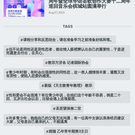
周年暨全球华语圣歌创作大赛十二周年
巡回音乐会槟城站圆满举行
Aug 07, 2026
TAGS
课程分享和反思结合，请在准备学习之前准备好纸和笔。
但不论是同性还是异性恋者，都在情人眼裡辨认出自己的重要性，于是进
而愿意去付出，去关心。
教宗方济各 记者国际协会
青少年时期，有时会出现假性的同性恋，这一类人感情很丰富，週围又没
有异性，便陷入恋爱的感觉。
新版《天主教青年教理》 教宗
性和爱会不会混淆？有位青少年说，在他们这个年龄不容易，倒是二十
四、五岁出社会以后，比较会遇上这项疑惑。
圣若望保禄二世
许多青少年，抱怨自己的父母无法沟通，有一位高中女孩以亲身经历建议
大家，父母是自己最亲的人，不能逃离
跟随 乙年常年期第3主日