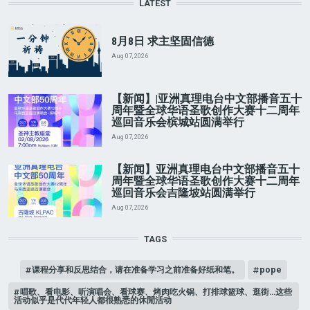
LATEST
8月8日 求主坚固信德
Aug 07, 2026
【新闻】|亚洲真理电台中文部播音五十
周年暨全球华语圣歌创作大赛十二周年
巡回音乐会槟城站圆满举行
Aug 07, 2026
【新闻】亚洲真理电台中文部播音五十
周年暨全球华语圣歌创作大赛十二周年
巡回音乐会吉隆坡站圆满举行
Aug 07, 2026
TAGS
课程分享和反思结合，请在准备学习之前准备好纸和笔。
pope
唱歌、看电影、听演唱会、看球赛、烤肉吃火锅、打排球篮球、逛街…这些
活动似乎是代代年轻人都很熟悉的休閒活动