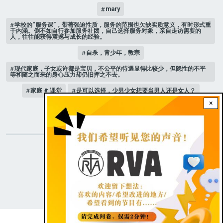
mary
学校的“服务课”，带著强迫性质，服务的范围也欠缺实质意义，有时形式重
于内涵。倒不如自行参加服务社团，自己选择服务对象，亲自走访需要的
人，往往能获得震撼与成长的经验。
自杀，青少年，教宗
现代家庭，子女或许都是宝贝，不公平的待遇显得比较少，但隐性的不平
等和随之而来的身心压力却仍旧挥之不去。
家庭 # 课堂
是可以选择，少男少女想要当男人还是女人？
×
人际关系
STAY CONNECTED WITH US!