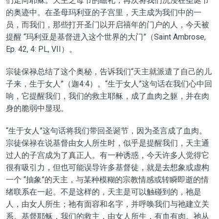
们走向耶稣。天主
之母节
的瞻礼，再次将我们沉浸在圣诞节
的
奥迹
中。在
圣母
玛利亚的子宫里，天主成为我们中的一
员，而我们，那些打开圣门以开启禧年的门户的人，今天被
提醒
“
玛利亚是基督进入这个世界的大门
”
（Saint Ambrose,
Ep. 42, 4: PL, VII）。
宗徒保禄
总结了这个奥秘，告诉我们
“天主就派遣了自己的儿
子来，生于女人”
（
迦
4:4）。
“生于女人”
这句话
在我们心中回
响
，
它提醒我们，我们的救主耶稣，成了血肉之躯，并在
肉
身
的脆弱中显现。
“生于女人”
这
句
话将我们带回圣诞节，因为
圣言成了血肉
。
宗徒保禄
在说基督由女人所生时，
似乎是
提醒我们，天主通
过
人
的子宫成为
了
真正人。有一种诱惑，今天许多人觉得它
很有吸引力，但也可能误导许多基督徒，
就是
去想象或
虚构
一个
“
抽象
”
的天主，与某种模糊的宗教情感或转瞬即逝的情
绪联系在一起。不
是这样的，
天主是
可以
触碰
到
的，
祂
是
人，由女人所生；
祂有面容
和名字，并呼唤我们与
祂
建立关
系。基督耶稣，我们的救主，由女人所生，有血有肉。
祂
从