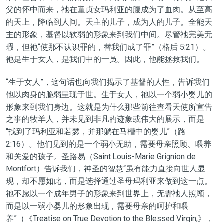
父
的
怀中而来，
祂
在童贞女玛利亚的
腹成为了血肉
。从至高
的天
上
，降临
到
人间。天主的儿子，成为人的儿子。全能天
主的形象，基督以软弱
的形象
来到我们中间
。
尽管祂完美无
瑕
，
但祂
“使那不认识罪的，替我们成了罪”
（格后 5:21）。
祂
是
生于女人，
是我们中的一员。因此，他能拯救我们。
“生于女人”，
这
句
话也向我们
揭示了
基督的人性，告诉我们
他以肉身的脆弱呈现于世。生于女人，
祂
以一个
弱小
婴儿
的
形象
来到我们身边。这就是为什么那些前往查看天使所宣告
之事的牧羊人，
并未见到
非凡的迹象或伟大的展示，而是
“找到了玛利亚和若瑟，并那躺在马槽中的婴儿”
（路
2:16）。他们
见到的是
一个
弱小无助，
需要母亲照顾、喂养
和关爱的孩子
。
圣路易
（Saint Louis-Marie Grignion de
Montfort）
告诉我们，神圣的智慧
“
虽有能力直接向世人显
现，却不愿如此，而是选择通过圣母玛利亚来做到这一点。
祂不愿
以一个成年
男子的形象
来到世界上，
无需祂人照顾
，
而是以一
弱小婴儿的形象出现
，需要母亲的
呵护
和
喂
养”
（《Treatise on True Devotion to the Blessed Virgin,》，