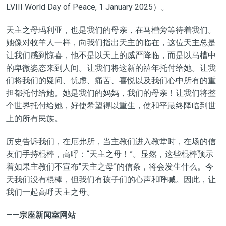
LVIII World Day of Peace, 1 January 2025）。
天主之母玛利亚，也是我们的母亲，在马槽旁等待着我们。
她像对牧羊人一样，向我们指出天主的临在，这位天主总是
让我们感到惊喜，他不是以天上的威严
降临
，而是以马槽中
的卑微姿态来到人间。让我们将这新的禧年托付给她。让我
们将我们的
疑问
、
忧虑
、
痛苦
、喜悦以及我们心中所有的
重
担都
托付给她。她是我们的妈妈，我们的母亲！让我们将整
个世界托付给她，
好使
希望
得以
重生，
使
和平最终降临到世
上的所有民族。
历史告诉我们，在
厄
弗所，当主教们进入教堂时，在场的
信
友们
手持棍棒，高呼：
“
天主之母！
”
。显然，这些棍棒预示
着如果主教们不宣布
“
天主之母”
的信条，将会发生什么。今
天我们没有棍棒，但我们有孩子
们
的
心声
和
呼喊
。因此，让
我们一起高呼天主
之
母
。
——宗座新闻室网站