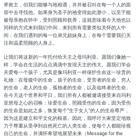
界救主，但我们能够
与祂相遇
，并并被
召叫
在每一个人的面
容中去寻找他。如果身为圣子的
祂
变得如此渺小，以至于能
被母亲抱在怀中
，
受到照顾和抚养，这就意味着今天他也以
同样的方式来到我们中间，来到所有需要类似关怀的人中
间：在我们遇到的每
一位
弟兄姐妹
身上
，在每个需要我们关
注和温柔照顾的人身上。
让我们将这新的一年托付给天主之母玛利亚。愿我们像她一
样，学会在生活的
点点滴
滴中发现天主的伟大。愿我们学会
关爱
每一个孩子，
尤其
是像玛利亚一样保护生命
这一珍贵的
礼物：在母腹中的生命，孩子的生命，受苦者的生命，穷人
的生命，老人的生命，孤独者
的生命，以及临终者
的生命。
在今天这个世界和平日，我们所有人都被邀请接受来自玛利
亚慈母之心的召唤：珍
爱
生命，照顾受伤的生命
，
因为
受伤
的生命
是如此之多
，恢复每个
“生于女人”
的人的生命尊严，
因为这是建立和平文化的根基。因此
，
我
呼吁大家坚定地致
力于尊重从受孕到自然死亡的人类生命，使每个人都能珍视
自己的生命，并满怀希望地展望未来（Message for the