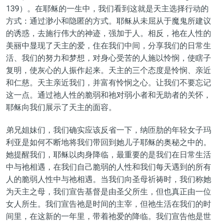
139）。在耶稣的一生中，我们看到这就是天主选择行动的
方式：通过渺小和
隐匿的方式
。耶稣从未屈从于魔鬼所建议
的诱惑，去施行伟大的神迹，强加于人。相反，
祂在
人性的
美丽中显现了天主的爱，住在我们中间，分享我们的日常生
活、我们的努力和梦想，对身心受苦的人施以怜悯，使瞎子
复明，使灰心的人振作起来。天主的三个态度是怜悯、亲近
和
仁慈
。天主
亲近
我们，
并
富有怜悯之心。让我们不要忘记
这一点。通过
祂
人性的脆弱和
祂
对弱
小
者和
无助
者的
关怀
，
耶稣向我们展示了天主的面容。
弟兄姐妹们，我们确实应该
反省
一下，纳匝肋的年轻女子玛
利亚是如何不断地将我们带回到她儿子耶稣的
奥秘
之中的。
她提醒我们，耶稣以
肉身降临
，
最重要的是
我们在日常生活
中
与祂相遇
，在我们自己脆弱的人性和我们每天遇到的所有
人的脆弱人性中
与祂相遇
。
当我们
向圣母祈祷时，我们称她
为天主之母，我们宣告基督是由
圣父
所生，但也
真正
由
一位
女人所生。我们宣告
祂
是时间的
主宰
，但
祂生活
在我们的时
间里，在这新的一年里，带着
祂
爱的
降临
。我们宣告他是世