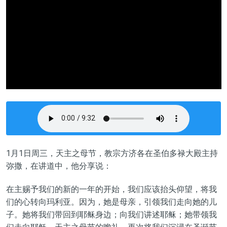
1
月
1
日周三，
天主之母节，
教宗方济各在圣伯多禄大殿主持
弥撒，在讲道中，他分享说：
在主赐予我们
的
新的一年
的开始
，我们应该抬头仰望，将我
们的心转向玛利亚。因为，
她是
母亲，引领我们走向她的儿
子。她将我们带回
到
耶稣身边；向我们讲述耶稣；她带领我