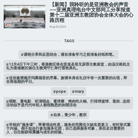
【新闻】我聆听的是亚洲教会的声音
——亚洲真理电台中文部同工分享报道
第十二届亚洲主教团协会全体大会的心
路历程
Aug 06, 2026
TAGS
课程分享和反思结合，请在准备学习之前准备好纸和笔。
12月4日下午三时，香港教区将在坚道圣母无原罪主教座堂，由汤汉枢机主
礼为香港教区候任主教周守仁举行晋牧典礼。
这份族谱揭开玛窦福音的序幕。族谱本身在礼仪中有一次重要的出现，即
在将临期的平日。
pope
mary
唱歌、看电影、听演唱会、看球赛、烤肉吃火锅、打排球篮球、逛街…这些
活动似乎是代代年轻人都很熟悉的休閒活动
自杀，青少年，教宗
学校的“服务课”，带著强迫性质，服务的范围也欠缺实质意义，有时形式重
于内涵。倒不如自行参加服务社团，自己选择服务对象，亲自走访需要的
人，往往能获得震撼与成长的经验。