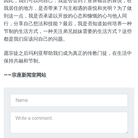
因此，我们可以问自己
：
我是否尝到了宣讲福音的喜悦，在
我居住的地方，
是否
带来了与主相遇的喜悦和光明
？
为了做
到这一点，我是否承诺以开放的心态和慷慨的心与他人同
行，分享
自己
想法和技能
？
最后，我是否知道如何培养一种
节制
的生活方式，一种关注弟兄姐妹需要的生活方式
？
这些
都是我们应该问自己的问题。
愿宗徒
之后
玛利亚帮助我们成为真正的传教门徒，在生活中
保持共融和
节制
。
——宗座新闻室网站