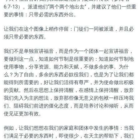
6:
7-13
）
。派遣他们
“
两个两个地出去
”
，并建议
了他们
一些重
要的事情
：
只带
必需
的东西
外出
。
让我们在这个
图像
上稍作停留
：
门徒们一同被派遣，
并且
必
须只带必要的东西。
我们不是单独宣讲福音，而是作为一个团体一起宣讲福音，
要做到这一点，知道如何
节制
是很重要的
：
知道如何
节制地
使用事物，分享资源、能力和天赋，不做多余的事。为什
么
？
为
了
自由，多余的
东西
必奴役
我
们，也
是
为
了让
我们都
能得到所
需
要
的，好
让
我们活得有尊严，并
为使命做出
积极
的贡献。然后在思想上保持清醒，在感情上保持清醒，放弃
我们先入为主的想法，放弃那些像无意义的包袱一样压垮我
们、阻碍我们前进的僵化态度，
而
是培养讨论和倾听，从而
使见证更
加
有效。
例如，让我们想想在我们的家庭和团体中发生的事情
：
当我
们满足于必要的东西时，即使很少，在天主的帮助下，我们