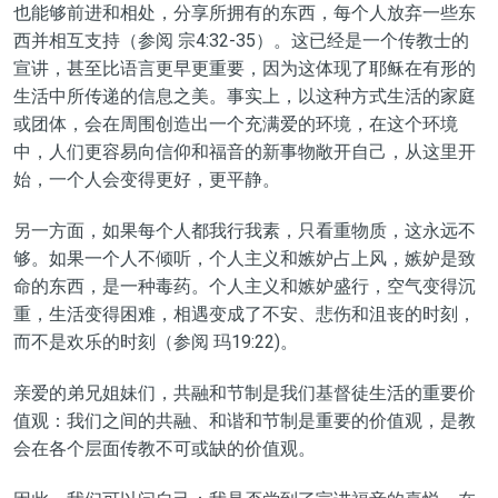
也
能够前进和相处，分享
所拥有
的东西，每个人放弃一些东
西并相互支持
（
参阅
宗4:32-35
）
。这已经是
一个
传教士的
宣讲，
甚至
比语言更早更重要，因为
这
体现了耶稣在有形
的
生活中
所传递的
信息之美。事实上，以这种方式生活的家庭
或
团体，
会在周围创造出一个充满爱的环境，在这个环境
中，人们更容易向信仰和福音的新事物敞开
自己
，从这里开
始，一个人会变得更好，更平静。
另一方面，如果每个人都我行我素，只看重物质
，
这永远不
够
。
如果一个人不倾听，个人主义和嫉妒占上风
，
嫉妒是致
命的
东西
，是一种毒药
。
个人主义和嫉妒
盛行
，空气变得沉
重，生活变得困难，相遇
变
成
了
不安、悲伤和沮丧的时刻，
而不是欢乐的时刻
（
参阅
玛
19:
22
)
。
亲爱的弟兄姐妹们，共融和
节制
是我们基督徒生活的重要价
值观
：
我们之间的共融、和谐和
节制
是重要的价值观，是教
会在各个层面传教不可或缺的价值观。