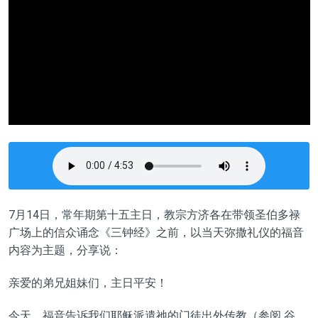
7
月
14
日，常年期第十
五
主日，教宗方济各在带领圣伯多禄
广场上的信众诵念《三钟经》之前，以当天弥撒礼仪的福音
内容为主题，分享说：
亲爱的弟兄姐妹们，主日平安！
今天，福音告诉我们耶稣派遣祂的门徒出外传教
（
参阅
谷