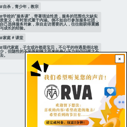
自杀，青少年，教宗
学校的“服务课”，带著强迫性质，服务的范围也欠缺实
质意义，有时形式重于内涵。倒不如自行参加服务社团，
自己选择服务对象，亲自走访需要的人，往往能获得震撼
与成长的经验。
家庭 # 课堂
现代家庭，子女或许都是宝贝，不公平的待遇显得比较
少，但隐性的不平等和随之而来的身心压力却仍旧挥之不
去。
×
STAY CONNECTED WITH US!