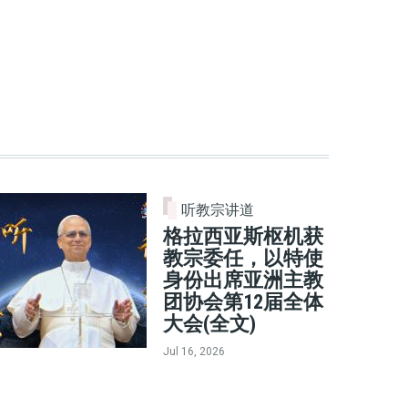
听教宗讲道
格拉西亚斯枢机获
教宗委任，以特使
身份出席亚洲主教
团协会第12届全体
大会(全文)
Jul 16, 2026