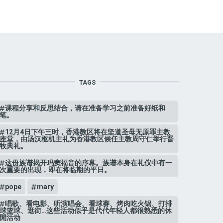
TAGS
课程分享和反思结合，请在准备学习之前准备好纸和
笔。
12月4日下午三时，香港教区将在坚道圣母无原罪主教
座堂，由汤汉枢机主礼为香港教区候任主教周守仁举行晋
牧典礼。
这份族谱揭开玛窦福音的序幕。族谱本身在礼仪中有一
次重要的出现，即在将临期的平日。
pope
mary
唱歌、看电影、听演唱会、看球赛、烤肉吃火锅、打排
球篮球、逛街…这些活动似乎是代代年轻人都很熟悉的休
閒活动