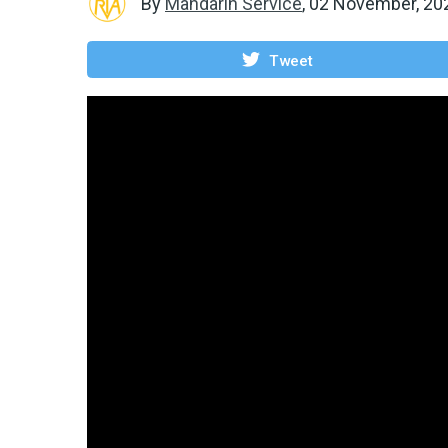
By
Mandarin Service
,
02 November, 20
Tweet