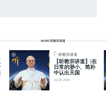
MORE 听教宗讲道
听教宗讲道
亚
【听教宗讲道】|在
十
日常的渺小、简朴
表
中认出天国
Jul 20, 2026