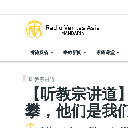
Skip to main content
祈祷反省
宗教新闻
家庭课堂
听教宗讲道
【听教宗讲道】
攀，他们是我