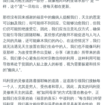
我们成为祂王国的一部分，就像祂向玛利亚
请求
那个“是”一
样，这个“是”一旦给出，便每天都在更新。
那些没有回来感谢的福音中的癞病人提醒我们，天主的恩宠
可以触及我们，却
可能
得不到回应。它
能够
治愈我们，
但
我
们仍可能
拒绝
接受它。因此，我们
应当注意礼仪方式
，
确保
它能
引导我们跟随耶稣。某些形式的敬拜不能促进与
人与
人
之间
的共融，
还
可能麻木我们的
内
心。在这些情况下，我们
就无法
遇见天主放置在我们生命中的人。我们
也不
能像玛利
亚那样，为改变世界作出贡献，分享《谢主曲》
所带来
的喜
乐。我们要小心避免任何对
宗教信仰
的利用，这种利用可能
导致
将处于贫困的
人贴上敌人的标签，视为
需要
躲避和
排斥
的“癞病人”。
玛利亚的
灵修
道路遵循耶稣的道路，这道路引领我们
接触
每
一个人，
尤其
是穷人、受伤者和罪人。因此，真实的玛利亚
灵修将天主的温柔、祂“如同母亲”的方式彰显在教会中。正
如我们在宗座劝谕《福音的喜乐》中读到的：“每当我们仰望
玛利亚，我们再次相信爱与温柔的本质是具有革命性的。我