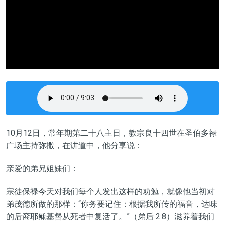
10
月
12
日，
常年期第二十八主日
，教宗良十四世在圣
伯多禄
广场
主持弥撒，在讲道中，他分享说：
亲爱的弟兄姐妹们：
宗徒保禄今天对我们每个人发出这样的劝勉，
就像
他
当初
对
弟茂德所做的那样：“你务要记住：根据我所传的福音，达味
的后裔耶稣基督从死者中复活了。”（弟后 2:8）滋养
着
我们