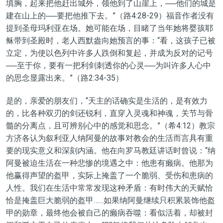
填胸，起来把他赶出城外，领他到了山崖上，──他们的城是
建在山上的──要把他推下去。”（路4:28-29）福音作者没有
提到
圣母
玛利亚在场。她可能在场，目睹了当年她将婴孩耶
稣带到圣殿时，老人西默盎向她预言的事：“看，这孩子已被
立定，为使以色列中许多人跌倒和复起，并成为反对的记号
──至于你，要有一把利剑刺透你的心灵──为叫许多人心中
的思念显露出来。”（路2:34-35）
是的，亲爱的朋友们，“天主的话确实是生活的，是有效力
的，比各种双刃的剑还锐利，直穿入灵魂和神魂，关节与骨
髓的分离点，且可辨别心中的感觉和思念。”（希4:12）教宗
方济各认为叙利亚人纳阿曼的故事对教会的生活而言具有重
要的现实意义和深刻内涵。他在向罗马教廷讲话时曾说：“纳
阿曼被迫生活在一种悲惨的境遇之中：他患有癞病。他那为
他赢得声望的盔甲，实际上掩盖了一个脆弱、受伤和患病的
人性。我们在生活中常常发现这种矛盾：有时伟大的
天赋恰
恰
是掩盖巨大脆弱的盔甲……如果纳阿曼继续只积累装饰他盔
甲的勋章，最终他会被自己的癞病吞噬：看似活着，却被封