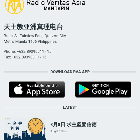
天主教亚洲真理电台
Buick St. Fairview Park, Quezon City
Metro Manila 1106 Philippines
Phone: +632 89390011 - 15
Fax: +632 89390011 - 15
DOWNLOAD RVA APP
LATEST
8月8日 求主坚固信德
Aug 07, 2026