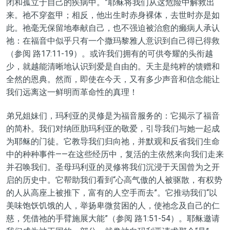
闭和孤立于自己的疾病中。”耶稣将我们从这危险中解救出
来。
祂
不穿盔甲；相反，他出生时赤身裸体，去世时亦是如
此。
祂毫无保留地奉献自己
，
也
不强迫被治愈的癞病人承认
祂
：在福音中似乎只有一个撒玛黎雅人意识到自己得
已得救
（参
阅
路17:11-19）。
或许
我们拥有的可供夸耀的头衔越
少，就越能清晰地认识到爱是自由的。天主是纯粹的
馈赠
和
全然的恩
典
。然而，即使在今天，又有多少声音和信念能让
我们远离这一鲜明而革命性的真理！
弟兄姐妹们，玛利亚
的
灵修是为福音服务的：它揭示了福音
的简朴。我们对纳匝肋玛利亚的敬爱，引导我们与她一起成
为耶稣的门徒。它教导我们归向祂，并默观和
反省
我们生命
中的种种事件——在这些
经历
中，复活的主
依然
来
向我们走来
并召唤我们。
圣母
玛利亚
的
灵修将我们沉浸于天国曾为之开
启的历史中。它帮助我们看到“心高气傲的人被驱散，有权势
的人从
高
座上被推下，富有的人空手而去”。它推动我们“以
美味饱饫饥饿的人，举扬卑微贫困的人，
使祂
念及自己的仁
慈，凭借
祂的
手臂
施展大能
”（参
阅
路1:51-54）。耶稣邀请