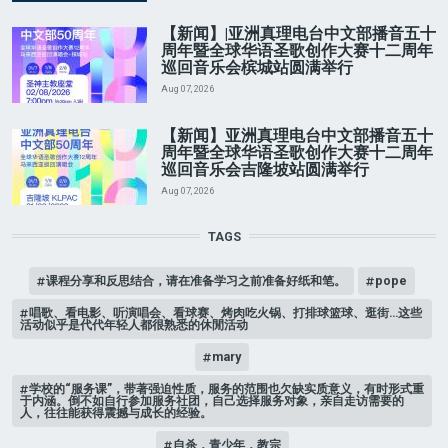
【新闻】|亚洲真理电台中文部播音五十
周年暨全球华语圣歌创作大赛十二周年
巡回音乐会槟城站圆满举行
Aug 07, 2026
【新闻】亚洲真理电台中文部播音五十
周年暨全球华语圣歌创作大赛十二周年
巡回音乐会吉隆坡站圆满举行
Aug 07, 2026
TAGS
课程分享和反思结合，请在准备学习之前准备好纸和笔。
pope
唱歌、看电影、听演唱会、看球赛、烤肉吃火锅、打排球篮球、逛街…这些
活动似乎是代代年轻人都很熟悉的休閒活动
mary
学校的“服务课”，带著强迫性质，服务的范围也欠缺实质意义，有时形式重
于内涵。倒不如自行参加服务社团，自己选择服务对象，亲自走访需要的
人，往往能获得震撼与成长的经验。
自杀，青少年，教宗