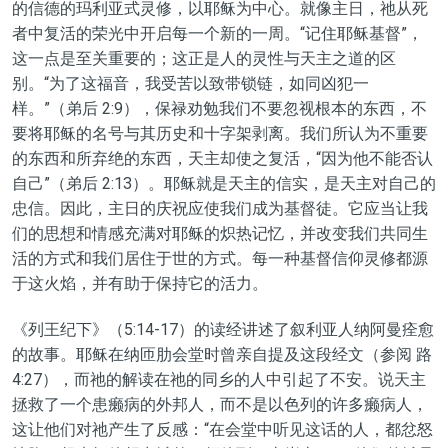
的
信德的玛利亚
式
灵修，以耶稣为中心。就像主日，祂从死
者中复活的荣光中开启每一个新的
一周
。“记住耶稣基督”，
这一点是
至关
重要
的
；这正是人的
灵性
与天主
之道
的区
别。“为了这福音，我受苦以致带锁链，如同凶犯一
样。”（弟后 2:9），
保禄劝勉我们
不要忽视根本的东西，不
要将耶稣的名号与其历史和十字架剥离。我们所认为不重要
的东西和所弃绝的东西，天主却使之复活，“因为他不能否认
自己”（弟后 2:13）。耶稣
就
是天主的
信实
，是天主对自己的
忠信。因此，主日的庆祝应使我们成为基督徒。它应当让我
们的思想和情感充满对耶稣的炽热记忆，并改变我们共同生
活的方式和我们居住于世的方式。每一种基督信仰灵修都源
于这火焰，并有助于保持它的活力。
《列王纪下》（5:14-17）的读经讲述了叙利亚人纳阿曼痊愈
的故事
。耶稣在纳匝肋会堂时曾亲自提及这段经文（参
阅
路
4:27），而
祂
的解
读
在
祂的
同乡的人中引起了不安。说天主
拯救了一个患癞病的
外邦
人，而不是以色列
的
许多癞病人，
这让他们对
祂
产生了反感：“在会堂中听见这话的人，都忿怒