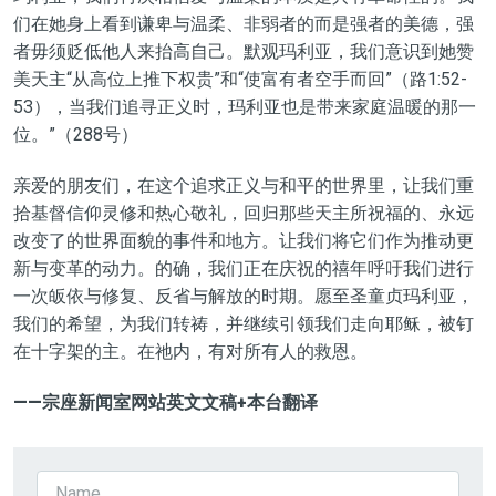
们在她身上看到谦卑与温柔、非弱者的而是强者的美德，强
者毋须贬低他人来抬高自己。默观玛利亚，我们意识到她赞
美天主“从高位上推下权贵”和“使富有者空手而回”（路
1:
52-
53），当我们追寻正义时，玛利亚也是带来家庭温暖的那一
位。”（288号）
亲爱的朋友们，在
这个追求
正义与和平的世界里，让我们
重
拾
基督信仰灵修和热心敬礼，回归那些天主所祝福的、永远
改变了
的
世界面貌的事件和地方。让我们将它们作为推动更
新与变革的动力。
的确
，我们正在庆祝的禧年呼吁
我们进行
一次
皈依与修复、
反省
与解放的时期。愿至圣童贞玛利亚，
我们的希望，为我们转祷，并继续引领我们走向耶稣，被钉
在
十字架的主。在祂内，有对所有人的救恩。
——宗座新闻室网站
英文文稿+本台翻译