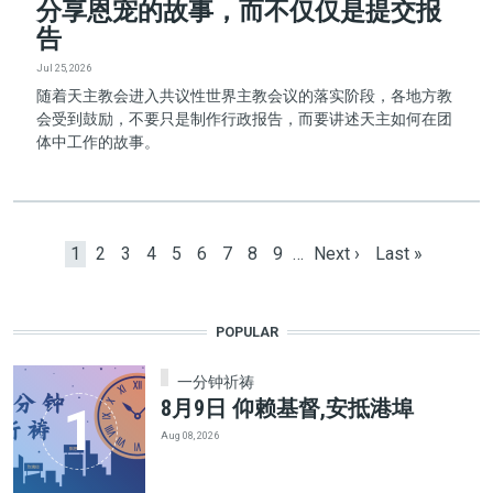
分享恩宠的故事，而不仅仅是提交报
告
Jul 25, 2026
随着天主教会进入共议性世界主教会议的落实阶段，各地方教
会受到鼓励，不要只是制作行政报告，而要讲述天主如何在团
体中工作的故事。
Pagination
Current page
Page
Page
Page
Page
Page
Page
Page
Page
Next page
Last page
1
2
3
4
5
6
7
8
9
…
Next ›
Last »
POPULAR
一分钟祈祷
8月9日 仰赖基督,安抵港埠
Aug 08, 2026