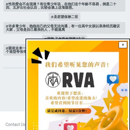
性和爱会不会混淆？有位青少年说，在他们这个年龄不容易，倒是二十
四、五岁出社会以后，比较会遇上这项疑惑。
圣若望保禄二世
许多青少年，抱怨自己的父母无法沟通，有一位高中女孩以亲身经历建议
大家，父母是自己最亲的人，不能逃离
跟随 乙年常年期第3主日
×
眼前走来一位魔女，可爱的妖媚中带点邪恶，身上穿著宫廷的小丑服，整
个造型夸张华丽，非常特殊。
STAY CONNECTED WITH US!
|
Dark theme
FOOTER
Contact Us