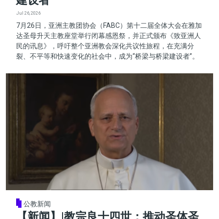
建设者”
Jul 26, 2026
7月26日，亚洲主教团协会（FABC）第十二届全体大会在雅加
达圣母升天主教座堂举行闭幕感恩祭，并正式颁布《致亚洲人
民的讯息》，呼吁整个亚洲教会深化共议性旅程，在充满分
裂、不平等和快速变化的社会中，成为“桥梁与桥梁建设者”。
公教新闻
【新闻】|教宗良十四世：推动圣体圣