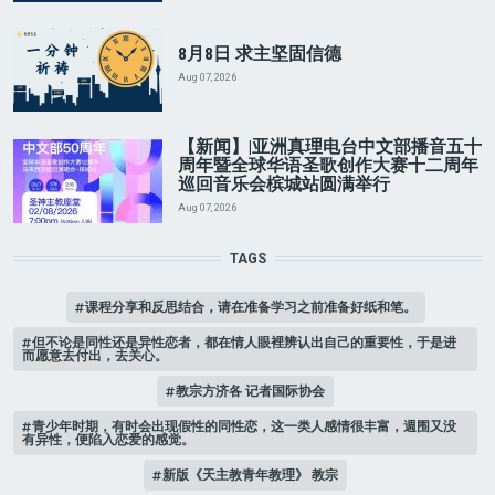
8月8日 求主坚固信德
Aug 07, 2026
【新闻】|亚洲真理电台中文部播音五十
周年暨全球华语圣歌创作大赛十二周年
巡回音乐会槟城站圆满举行
Aug 07, 2026
TAGS
课程分享和反思结合，请在准备学习之前准备好纸和笔。
但不论是同性还是异性恋者，都在情人眼裡辨认出自己的重要性，于是进
而愿意去付出，去关心。
教宗方济各 记者国际协会
青少年时期，有时会出现假性的同性恋，这一类人感情很丰富，週围又没
有异性，便陷入恋爱的感觉。
新版《天主教青年教理》 教宗