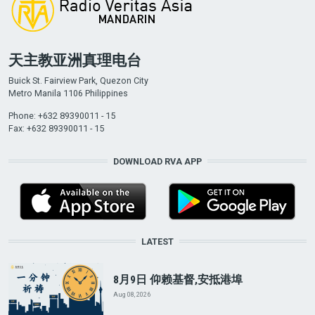
天主教亚洲真理电台
Buick St. Fairview Park, Quezon City
Metro Manila 1106 Philippines
Phone: +632 89390011 - 15
Fax: +632 89390011 - 15
DOWNLOAD RVA APP
LATEST
8月9日 仰赖基督,安抵港埠
Aug 08, 2026