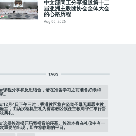
中文部同工分享报道第十二
届亚洲主教团协会全体大会
的心路历程
Aug 06, 2026
TAGS
课程分享和反思结合，请在准备学习之前准备好纸和
笔。
12月4日下午三时，香港教区将在坚道圣母无原罪主教
座堂，由汤汉枢机主礼为香港教区候任主教周守仁举行晋
牧典礼。
这份族谱揭开玛窦福音的序幕。族谱本身在礼仪中有一
次重要的出现，即在将临期的平日。