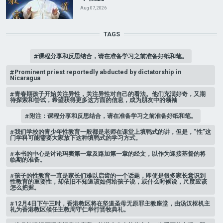
Aug 07, 2026
TAGS
课程分享和反思结合，请在准备学习之前准备好纸和笔。
Prominent priest reportedly abducted by dictatorship in
Nicaragua
青春期孩子开始关注异性，关注异性对自己的看法。他们充满好奇，又期
待探索和尝试，希望获得更多这方面的信息，成为朋友中的领袖
附注：课程分享和反思结合，请在准备学习之前准备好纸和笔。
我们学校的青少年性教育一般都是老师在课堂上填鸭式的讲，但是，“性”这
门学科可能需要大家放下这种填鸭式的学习方式。
​本书的中心是讨论玛窦第一章及路加第一章的经文，以作为迎接基督的将
临期的准备。
孩子的性教育一直是家长们难以启齿的一个话题，即使是很多家长意识到
性教育的重要性，却依旧不知道该如何给孩子说，或什么时候说，尺度应该
怎么把握。
12月4日下午三时，香港教区将在坚道圣母无原罪主教座堂，由汤汉枢机主
礼为香港教区候任主教周守仁举行晋牧典礼。