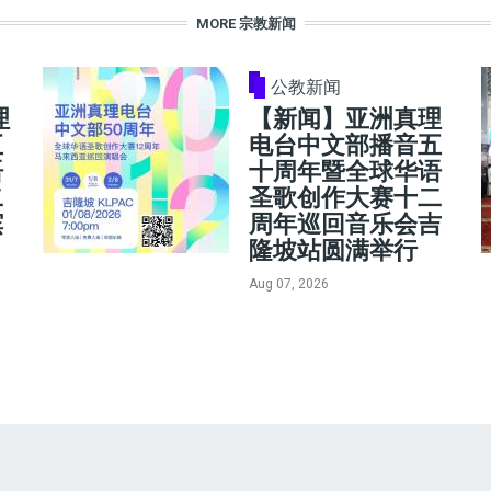
MORE 宗教新闻
公教新闻
理
【新闻】亚洲真理
五
电台中文部播音五
语
十周年暨全球华语
二
圣歌创作大赛十二
槟
周年巡回音乐会吉
隆坡站圆满举行
Aug 07, 2026