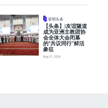
壹明头条
【头条】|友谊隧道
成为亚洲主教团协
会全体大会闭幕
的“共议同行”鲜活
象征
Aug 07, 2026