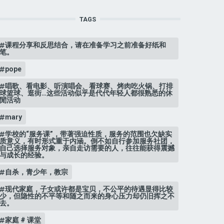
TAGS
课程分享和反思结合，请在准备学习之前准备好纸和
笔。
pope
唱歌、看电影、听演唱会、看球赛、烤肉吃火锅、打排
球篮球、逛街…这些活动似乎是代代年轻人都很熟悉的休
閒活动
mary
学校的“服务课”，带著强迫性质，服务的范围也欠缺实
质意义，有时形式重于内涵。倒不如自行参加服务社团，
自己选择服务对象，亲自走访需要的人，往往能获得震撼
与成长的经验。
自杀，青少年，教宗
现代家庭，子女或许都是宝贝，不公平的待遇显得比较
少，但隐性的不平等和随之而来的身心压力却仍旧挥之不
去。
家庭 # 课堂