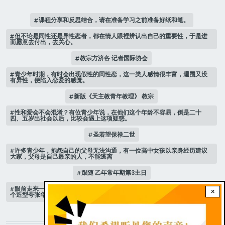
课程分享和反思结合，请在准备学习之前准备好纸和笔。
但不论是同性还是异性恋者，都在情人眼裡辨认出自己的重要性，于是进
而愿意去付出，去关心。
教宗方济各 记者国际协会
青少年时期，有时会出现假性的同性恋，这一类人感情很丰富，週围又没
有异性，便陷入恋爱的感觉。
新版《天主教青年教理》 教宗
性和爱会不会混淆？有位青少年说，在他们这个年龄不容易，倒是二十
四、五岁出社会以后，比较会遇上这项疑惑。
圣若望保禄二世
许多青少年，抱怨自己的父母无法沟通，有一位高中女孩以亲身经历建议
大家，父母是自己最亲的人，不能逃离
跟随 乙年常年期第3主日
眼前走来一位魔女，可爱的妖媚中带点邪恶，身上穿著宫廷的小丑服，整
×
个造型夸张华丽，非常特殊。
STAY CONNECTED WITH US!