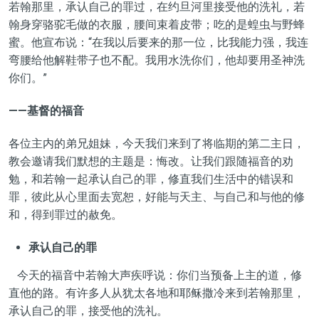
若翰那里，承认自己的罪过，在约旦河里接受他的洗礼，若
翰身穿骆驼毛做的衣服，腰间束着皮带；吃的是蝗虫与野蜂
蜜。他宣布说：“在我以后要来的那一位，比我能力强，我连
弯腰给他解鞋带子也不配。我用水洗你们，他却要用圣神洗
你们。”
——基督的福音
各位主内的弟兄姐妹，今天我们来到了将临期的第二主日，
教会邀请我们默想的主题是：悔改。让我们跟随福音的劝
勉，和若翰一起承认自己的罪，修直我们生活中的错误和
罪，彼此从心里面去宽恕，好能与天主、与自己和与他的修
和，得到罪过的赦免。
承认自己的罪
今天的福音中若翰大声疾呼说：你们当预备上主的道，修
直他的路。有许多人从犹太各地和耶稣撒冷来到若翰那里，
承认自己的罪，接受他的洗礼。