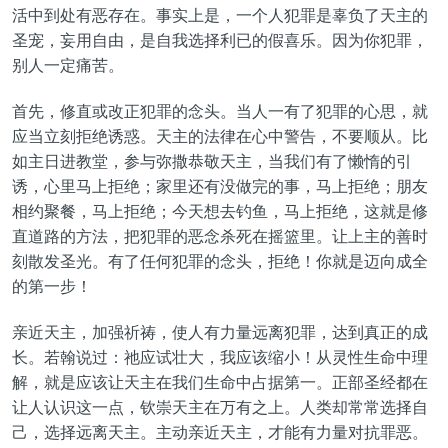
活中到处有恶存在。事实上是，一个人犯罪是辜负了天主的
圣宠，妄用自由，是自我选择利已的假喜乐。因为你犯罪，
别人一定痛苦。
首先，修直或改正犯罪的念头。当人一有了犯罪的心思，就
应当立刻拒绝诱惑。天主的法律在心中警告，不要顺从。比
如主日进教堂，参与弥撒恭敬天主，当我们有了懒惰的引
诱，心里马上拒绝；家里还有没做完的事，马上拒绝；朋友
相约聚餐，马上拒绝；今天想去钓鱼，马上拒绝，这就是修
直道路的方法，把犯罪的恶念杀死在摇篮里。让上主的善时
刻散发圣光。有了任何犯罪的念头，拒绝！你就是迈向成全
的第一步！
亲近天主，加强祈祷，使人有力量远离犯罪，达到真正的成
长。若翰说过：祂应试壮大，我应该缩小！从灵性生命中理
解，就是应该让天主在我们生命中占据第一。正部圣经都在
让人认识这一点，钦崇天主在万有之上。人类却常常选择自
己，选择远离天主。主动亲近天主，才能有力量对抗罪恶。