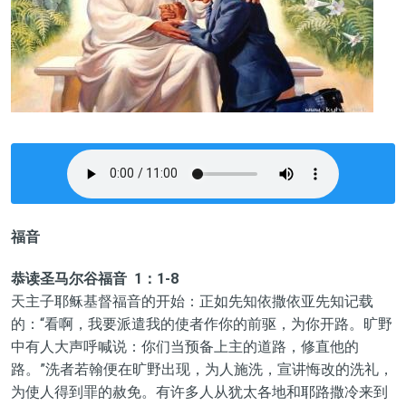
福音
恭读圣马尔谷福音 1：1-8
天主子耶稣基督福音的开始：正如先知依撒依亚先知记载
的：“看啊，我要派遣我的使者作你的前驱，为你开路。旷野
中有人大声呼喊说：你们当预备上主的道路，修直他的
路。”洗者若翰便在旷野出现，为人施洗，宣讲悔改的洗礼，
为使人得到罪的赦免。有许多人从犹太各地和耶路撒冷来到