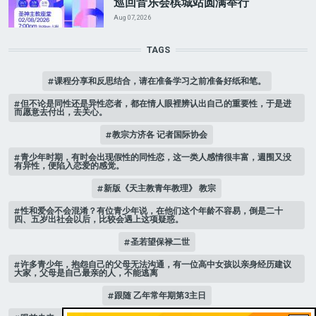
巡回音乐会槟城站圆满举行
Aug 07, 2026
TAGS
课程分享和反思结合，请在准备学习之前准备好纸和笔。
但不论是同性还是异性恋者，都在情人眼裡辨认出自己的重要性，于是进
而愿意去付出，去关心。
教宗方济各 记者国际协会
青少年时期，有时会出现假性的同性恋，这一类人感情很丰富，週围又没
有异性，便陷入恋爱的感觉。
新版《天主教青年教理》 教宗
性和爱会不会混淆？有位青少年说，在他们这个年龄不容易，倒是二十
四、五岁出社会以后，比较会遇上这项疑惑。
圣若望保禄二世
许多青少年，抱怨自己的父母无法沟通，有一位高中女孩以亲身经历建议
大家，父母是自己最亲的人，不能逃离
跟随 乙年常年期第3主日