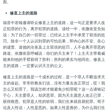
面。
修直上主的道路
福音中若翰邀请听众修直上主的道路，这一句正是要求人改
正犯罪的行为，离开犯罪的道路。读经一中，依撒依亚先知
说：为了自己的一切罪过，已经从上主手中承受了双倍的惩
罚。除非一个人认识到罪的可怕后果，即内心的不安、良心
的谴责、道德的沦丧及上主双倍的惩罚，人不会离开罪恶的
路道。依撒依亚呼喊说：你们的天主来了！上主天主带着威
能来到他的手臂获得了胜利；胜利的果实与他同在。修直上
主的道路，一定要认识天主的公义。
修直上主的道路是一个成长的过程，是一个罪人不断追求天
主的奋起。常常听教友们说，没有力量去改正罪过，哎！我
怎么又犯罪了。我该怎样才能避免少犯罪呢？这一点请铭记
于心，天主爱罪人，却厌恶罪。因为天主愿意人改正已罪，
获得救恩。犯罪是人性的软弱，我们生来就容易犯罪。荀子
论及人性说：人性是恶的。如果人性是善的，为什么我们生