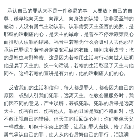
承认自己的罪从来不是一件容易的事，人要放下自己的自
尊，谦卑地向天主、向家人、向身边的认错，除非受圣神的
感动，人没有勇气主动认罪。认罪需要天主圣言的光照，是
耶稣的话刺痛内心，是天主的诫命，是善在不停示鞭策良心
而推动人认罪的结果。福音中若翰为什么会吸引人去他那里
承认已罪呢？若翰身穿骆驼毛做的衣服，腰间束着皮带；吃
的是蝗虫与野蜂蜜。这是因为若翰用生活与行动向世人证明
他是属于天主的。换一句话说，若翰的生活彰显了天主与他
同在。这样若翰的宣讲是有力的，他的话刺痛人们的心。
反省我们的生活和信仰，每人都是罪人，都会因为自己的
原因、或别人引我们犯罪，远离天主。在教会里服务时，我
们因不同的意见，产生误解，甚或犯罪。犯罪的后果是远离
天主、伤害自己、伤害他人。罪的丑陋是我们不愿面对，也
不敢正视自己的错误。但天主的话回荡心间：你们要像天父
一样成全。耶稣十字架上的爱，让我们罪人羞愧，给了我们
勇气承认自己的罪，使人从内心后悔自己的罪行，泪流满