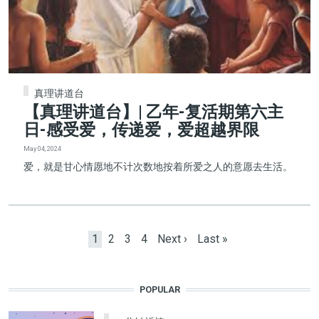
真理讲道台
【真理讲道台】| 乙年-复活期第六主
日-感受爱，传递爱，爱超越界限
May 04, 2024
爱，就是甘心情愿地不计次数地按着所爱之人的意愿去生活。
Pagination
Current page
Page
Page
Page
Next page
Last page
1
2
3
4
Next ›
Last »
POPULAR