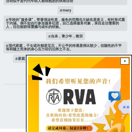
活动似乎是代代年轻人都很熟悉的休閒活动
mary
学校的“服务课”，带著强迫性质，服务的范围也欠缺实质意义，有时形式重
于内涵。倒不如自行参加服务社团，自己选择服务对象，亲自走访需要的
人，往往能获得震撼与成长的经验。
自杀，青少年，教宗
现代家庭，子女或许都是宝贝，不公平的待遇显得比较少，但隐性的不平
等和随之而来的身心压力却仍旧挥之不去。
家庭 # 课堂
是可以选择，少男少女想要当男人还是女人？
×
人际关系
STAY CONNECTED WITH US!