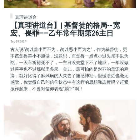
真理讲道台
【真理讲道台】| 基督徒的格局--宽
宏、畏罪——乙年常年期第26主日
Sep 28, 2024
古人说“勿以善小而不为，勿以恶小而为之”，作为基督徒，更
不该觉得善小不愿做，没意思，而觉得一点点小过失却不以为
然，一天不祈祷死不了，一主日没去堂下不了地狱，一年没做
过善事也不过炼狱里多呆一会儿，最可怕的是对罪的意识的麻
痹，就好比得了麻风病的人失去了痛感神经，慢慢溃烂也毫无
感觉，你觉得自己的信仰状态中有这样的思想和态度吗？赶紧
振作起来，不要对信仰表现“躺平”啊！