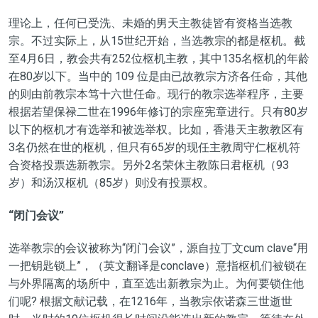
理论上，任何已受洗、未婚的男天主教徒皆有资格当选教
宗。不过实际上，从15世纪开始，当选教宗的都是枢机。
截
至4月6日，教会共有252位枢机主教，其中135名枢机的年龄
在80岁以下。当中的 109 位是由已故教宗方济各任命，其他
的则由前教宗本笃十六世任命。
现行的教宗选举程序，主要
根据若望保禄二世在1996年修订的宗座宪章进行。只有80岁
以下的枢机才有选举和被选举权。比如，
香港天主教教区有
3名仍然在世的枢机，但只有65岁的现任主教周守仁枢机符
合资格投票选新教宗。另外2名荣休主教陈日君枢机（93
岁）和汤汉枢机（85岁）则没有投票权。
“闭门会议”
选举教宗的会议被称为“闭门会议”，源自拉丁文cum clave“用
一把钥匙锁上”，（英文翻译是conclave）意指枢机们被锁在
与外界隔离的场所中，直至选出新教宗为止。为何要锁住他
们呢? 根据文献记载，在1216年，当教宗依诺森三世逝世