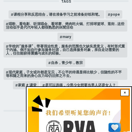
TAGS
课程分享和反思结合，请在准备学习之前准备好纸和笔。
pope
唱歌、看电影、听演唱会、看球赛、烤肉吃火锅、打排球篮球、逛街…这些
活动似乎是代代年轻人都很熟悉的休閒活动
mary
学校的“服务课”，带著强迫性质，服务的范围也欠缺实质意义，有时形式重
于内涵。倒不如自行参加服务社团，自己选择服务对象，亲自走访需要的
人，往往能获得震撼与成长的经验。
自杀，青少年，教宗
现代家庭，子女或许都是宝贝，不公平的待遇显得比较少，但隐性的不平
等和随之而来的身心压力却仍旧挥之不去。
家庭 # 课堂
是可以选择，少男少女想要当男人还是女人？
×
人际关系
STAY CONNECTED WITH US!