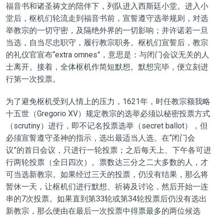
福音书和诸圣祷文的陪伴下，列队进入西斯廷小堂。进入小
堂后，枢机们轮流走到福音书前，宣誓遵守选举规则，对选
举教宗的一切守密，及隔绝外界的一切影响；并许诺若一旦
当选，自当尽忠职守，履行教宗职务。枢机们宣誓后，教宗
的礼仪官宣布“extra omnes”，意思是：与闭门会议无关的人
士离开。接着，全体枢机作简短默想。默想完毕，便立刻进
行第一次投票。
为了避免枢机受到人情上的压力，1621年，时任教宗额我略
十五世（Gregorio XV）规定教宗的选举必须以秘密投票方式
（scrutiny）进行，即不记名投票选举（secret ballot），但
必须宣誓遵守圣神的指示，选出最适当人选。在“闭门会
议”的首日会议，只进行一轮投票；之后每天上、下午各可进
行两轮投票（全日四次）。票数达三分之二大多数的人，才
可当选新教宗。如果经过三天的投票，仍没有结果，那么将
暂休一天，让枢机们
进行默想、
祈祷及讨论，
然后开始一连
串的7次投票
。如果直到
第33轮或第34轮投票后
仍
没
有选出
新教宗，那么便由在最后一次投票中得票最多的两位候选