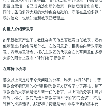
时，会加入不同的化学品。若尚未选出新的教宗，则会使烟
囱冒出黑烟；若已成功选出新的教宗，则使烟囱冒出白烟。
同时，圣伯多禄大殿的大钟也会被敲响。守候在圣伯多禄广
场的信众，也就知道新教宗已经诞生。
向世人介绍新教宗
如果新教宗产生了，教廷会询问他是否愿意出任教宗，还有
他希望选择的名号是什么。在他同意后，枢机会向新教宗致
意，表示愿意听命。枢机主教团的代表会在梵蒂冈圣伯多禄
大殿的阳台上宣布：“我们有了新教宗！”
在等待中祈祷
那么以上就是对于今天问题的分享。昨天（
4月26日
），普
世教会怀着沉痛的心情刚刚为教宗方济各举办了葬礼，接下
来教会的大事就是选举新一任的教宗。从上面的分享中可以
看到，枢机主教们为选举新教宗而举行的“闭门会议”并不是
纯粹的投票选举。默想和祈祷也是当中非常重要的基本要