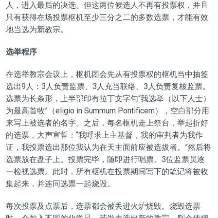
人，进入最后的决选。但这两位候选人不再有投票权，
并且
只有获得在场投票枢机至少三分之二的多数选票，才能有效
地当选为新教宗。
选举程序
在选举教宗会议上，枢机团会先从有投票权的枢机当中抽签
选出9人：3人负责监票、3人充当联络、3人负责复核监票。
选票为长条形，上半部印有拉丁文字句“我选举（以下人士）
为最高首牧”（eligio in Summum Pontificem），空白部分用
来写上被选者的名字。之后，每名枢机走上祭台，举起折好
的选票，大声宣誓：“我呼求上主基督，我的审判者为我作
证，我投票选出那位我认为在天主面前应被选拔者。”然后将
选票放在盘子上。投票完毕，随即进行唱票。3位监票员逐
一检视选票。此时，所有枢机在投票期间写下的笔记将被收
集起来，并连同选票一起烧毁。
每次投票及点票后，选票都会被丢进火炉烧毁。烧毁选票