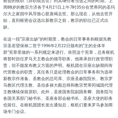
教会的牧职（辞职或
去世）到其继任者当选之间的时期。上
周
88岁的
教宗方济各于
4月21日上午7时35分在梵蒂冈的圣玛
尔大之家因中风导致心脏衰竭去世。
那么现在，从
他
去世开
始，直到
枢密会议
选出新教宗之前，教宗的职位已正式出
缺。
在
这
一段“宗座出缺”的时期里，
教会的日常事务则
根据先教
宗
圣若望保禄二世于1996年2月22日颁布的“主的全体羊
群”宪章里做的一系列规定来进行。依照这个宪章，
总务枢机
将暂时担任罗马天主教会的领导职务。他将承担行政管理职
责，但不能发布教义方面的声明。
枢机团在宗座出缺期间有
代管教会的职责，其任务只是处理教会的日常事务和为选举
新教宗作准备。圣教会的总司库、宗座圣赦院院长、教宗罗
马教区代理主教、圣伯多禄大殿总铎和教宗梵蒂冈城国代理
主教继续保留原职。此外，圣座国务院副国务卿、国务院与
各国关系部门秘书长、圣座各部会秘书长、圣座大使的职务
也留任。在枢机团团长发出通知后，枢机们要来罗马参加两
场专门会议。