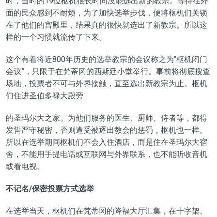
时，当时的19位枢机很长时间没能选出新的教宗。等待在外
面的民众感到不耐烦，为了加快选举步伐，便将枢机们关锁
在了他们的宫殿里，结果真的很快就选出了新教宗。所以这
样的一个习惯就流传了下来。
这个有着将近800年历史的选举教宗的会议称之为
“枢机闭门
会议”，只限于在梵蒂冈的
西斯廷
小堂举行。事前将彻底搜查
场地，投票者不可与外界接触，直至选出新教宗为止。枢机
们住进圣伯多禄大殿旁
的圣玛尔大之家。为他们服务的医生、厨师、侍者等，都得
发誓严守秘密，否则遭受被逐出教会的惩罚，枢机也一样。
所以在选举期间枢机们不会入住酒店，而是住在圣玛尔大宿
舍，不能用手提电话或互联网与外界联系，也不能听收音机
或看电视。
不记名/保密投票方式选举
在选举当天，枢机们在梵蒂冈的降福大厅汇集，在十字架、