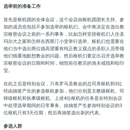
选举前的准备工作
首先是枢机团的全体会议，这个会议由枢机团团长主持。参
加的成员也包括不参加选举的枢机们。会中将决定在选出教
宗枢密会议之前的一系列事务，比如怎样安排枢机们入住圣
玛尔大之家和怎样在西斯汀小堂举行选举。枢机们也需要在
他们当中选出两位德高望重有纯正教义观点的圣职人员带领
他们慎重地默想教会的问题。然后枢机们要定出召开选举教
宗枢密会议的日期和时间，销毁前任教宗的渔夫戒指和铅印
玺。
在此之后是特别会议，只有罗马圣教会的总司库枢机和3位
经由抽签产生的参选枢机参加，他们分别是主教级枢机、司
铎级枢机和执事级枢机。上述4位枢机的任务是在特别会议
中处理选举期间的日常事务。由抽签产生参加特别会议的3
位枢机只有3天任期，然后再抽签选出新的代表。
参选人群