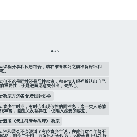
TAGS
课程分享和反思结合，请在准备学习之前准备好纸和
笔。
但不论是同性还是异性恋者，都在情人眼裡辨认出自己
的重要性，于是进而愿意去付出，去关心。
教宗方济各 记者国际协会
青少年时期，有时会出现假性的同性恋，这一类人感情
很丰富，週围又没有异性，便陷入恋爱的感觉。
新版《天主教青年教理》 教宗
性和爱会不会混淆？有位青少年说，在他们这个年龄不
容易，倒是二十四、五岁出社会以后，比较会遇上这项疑