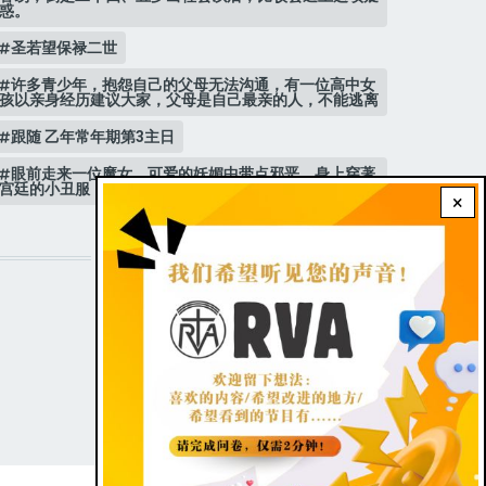
惑。
圣若望保禄二世
许多青少年，抱怨自己的父母无法沟通，有一位高中女
孩以亲身经历建议大家，父母是自己最亲的人，不能逃离
跟随 乙年常年期第3主日
眼前走来一位魔女，可爱的妖媚中带点邪恶，身上穿著
宫廷的小丑服，整个造型夸张华丽，非常特殊。
×
STAY CONNECTED WITH US!