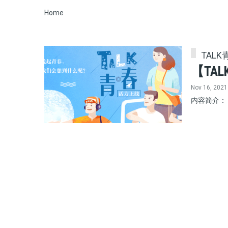
Breadcrumb
Home
TALK
【TA
Nov 16, 2021
内容简介：