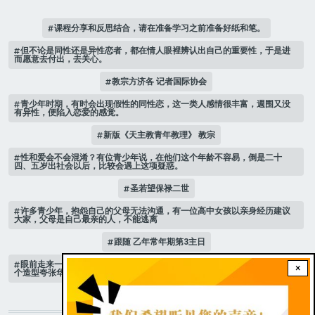
课程分享和反思结合，请在准备学习之前准备好纸和笔。
但不论是同性还是异性恋者，都在情人眼裡辨认出自己的重要性，于是进
而愿意去付出，去关心。
教宗方济各 记者国际协会
青少年时期，有时会出现假性的同性恋，这一类人感情很丰富，週围又没
有异性，便陷入恋爱的感觉。
新版《天主教青年教理》 教宗
性和爱会不会混淆？有位青少年说，在他们这个年龄不容易，倒是二十
四、五岁出社会以后，比较会遇上这项疑惑。
圣若望保禄二世
许多青少年，抱怨自己的父母无法沟通，有一位高中女孩以亲身经历建议
大家，父母是自己最亲的人，不能逃离
跟随 乙年常年期第3主日
眼前走来一位魔女，可爱的妖媚中带点邪恶，身上穿著宫廷的小丑服，整
×
个造型夸张华丽，非常特殊。
STAY CONNECTED WITH US!