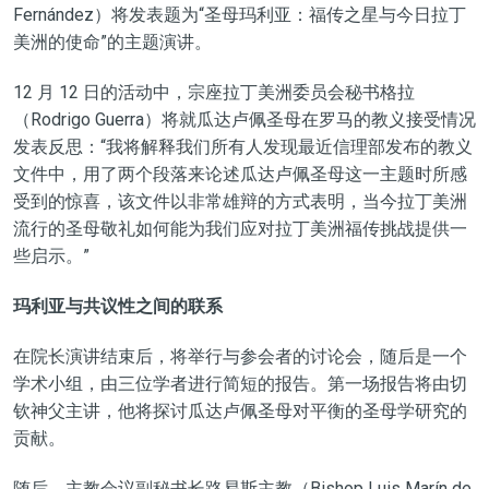
Fernández）将发表题为“圣母玛利亚：福传之星与今日拉丁
美洲的使命”的主题演讲。
12 月 12 日的活动中，宗座拉丁美洲委员会秘书格拉
（Rodrigo Guerra）将就瓜达卢佩圣母在罗马的教义接受情况
发表反思：“我将解释我们所有人发现最近信理部发布的教义
文件中，用了两个段落来论述瓜达卢佩圣母这一主题时所感
受到的惊喜，该文件以非常雄辩的方式表明，当今拉丁美洲
流行的圣母敬礼如何能为我们应对拉丁美洲福传挑战提供一
些启示。”
玛利亚与共议性之间的联系
在院长演讲结束后，将举行与参会者的讨论会，随后是一个
学术小组，由三位学者进行简短的报告。第一场报告将由切
钦神父主讲，他将探讨瓜达卢佩圣母对平衡的圣母学研究的
贡献。
随后，主教会议副秘书长路易斯主教（Bishop Luis Marín de