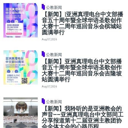
公教新闻
【新闻】|亚洲真理电台中文部播
音五十周年暨全球华语圣歌创作
大赛十二周年巡回音乐会槟城站
圆满举行
Aug 07, 2026
公教新闻
【新闻】亚洲真理电台中文部播
音五十周年暨全球华语圣歌创作
大赛十二周年巡回音乐会吉隆坡
站圆满举行
Aug 07, 2026
公教新闻
【新闻】我聆听的是亚洲教会的
声音——亚洲真理电台中文部同工
分享报道第十二届亚洲主教团协
会全体大会的心路历程