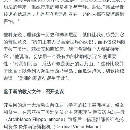
历法的年末，但她带来的却是和平与宁静。瓜达卢佩圣母像
传递的信息是，凡是与圣母玛利亚在一起的人都不应该感到
害怕。”
他补充说，理解这一历史和神学层面，就能让我们感受到它
的普世意义。“我们正努力提高全世界的认识，而不仅仅局限
于拉丁美洲、菲律宾和西班牙。我们希望每个人都能接受
它，”他说道。切钦用一个强有力的比喻概括了它的重要
性：“对我们而言，瓜达卢佩是美洲的西乃山。” 这种比较并
非比喻：以色列人诞生于西乃半岛，而瓜达卢佩，切钦继续
说道，“美洲的基督徒诞生于此”。
鉴于新的教义文件，召开会议
梵蒂冈的这一天活动面向在罗马学习的拉丁美洲神父、修女
和修生。在宗座拉丁美洲委员会主席斐理伯·伊安诺内总主教
（Archbishop Filippo Iannone）致辞后，信理部部长维克托·
玛努尔·费尔南德斯枢机（Cardinal Víctor Manuel