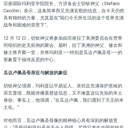
宗座国际玛利亚学院院长、方济各会士切钦神父（Stefano
Cecchin）表示，这条简单而又充满安慰的信息，在今天仍然
具有独特的力量，尤其是在“我们今天所生活的这个世界充满
战争和困难的背景下”。
12 月 12 日，切钦神父将参加由宗座拉丁美洲委员会在梵蒂
冈组织的史无前例的聚会。届时，拉丁美洲的神父、修女和
修士将齐聚一堂，并将玛利亚——特别是瓜达卢佩圣母——的
形象置于福传反思的中心。
瓜达卢佩圣母亲近与解放的象征
切钦神父强调，玛利亚以平易近人、亲切且充满保护意味的
语言显现，既能传播基督徒信息，又不掩盖这位先知的本土
身份。事实上，他强调，“在瓜达卢佩，我们遇到了天主的本
土化。”
对他而言，瓜达卢佩圣母像的精神核心具有深刻的解放意
义：“圣母玛利亚似乎并不令人恐惧，尽管它发生在阿兹特克