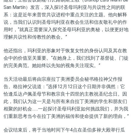
San Martín）发言，深入探讨圣母玛利亚与共议性之间的联
系：这是近年来普世共议进程中重点关注的主题。他向解释
说，当我们认识到圣母玛利亚在教会生活和信友敬礼中的作
用时，“就真正需要深入探究圣母玛利亚的奥秘，以便更好地
理解共议性和传教性的教会。”
他还指出，玛利亚的形象对于恢复女性的身份认同及其在教
会中的价值至关重要。“在她身上，我们找到了基督徒、门徒
的完美典范。她始终以先知的视角关注现实。”
当天活动最后将由宗座拉丁美洲委员会秘书格拉神父作报
告。格拉神父说道：“选择12月12日这个日期并非偶然：它
恰逢瓜达卢佩圣母节和教宗良十四世的主教祝圣纪念日。因
此，我们认为这一天是与所有来自拉丁美洲的学生和朋友们
相聚的好机会……一起探讨圣母玛利亚如何挑战我们，并为我
们重新思考当今在拉丁美洲的福传和使命提供了新的理由，”
会议结束后，将于当地时间下午4点在圣伯多禄大殿举行瓜