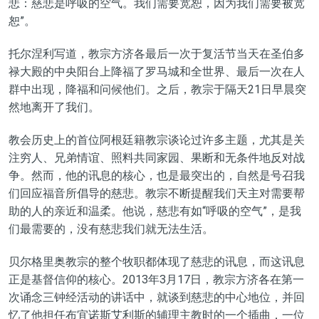
悲：慈悲是呼吸的空气。我们需要宽恕，因为我们需要被宽
恕”。
托尔涅利写道，教宗方济各最后一次于复活节当天在圣伯多
禄大殿的中央阳台上降福了罗马城和全世界、最后一次在人
群中出现，降福和问候他们。之后，教宗于隔天21日早晨突
然地离开了我们。
教会历史上的首位阿根廷籍教宗谈论过许多主题，尤其是关
注穷人、兄弟情谊、照料共同家园、果断和无条件地反对战
争。然而，他的讯息的核心，也是最突出的，自然是号召我
们回应福音所倡导的慈悲。教宗不断提醒我们天主对需要帮
助的人的亲近和温柔。他说，慈悲有如“呼吸的空气”，是我
们最需要的，没有慈悲我们就无法生活。
贝尔格里奥教宗的整个牧职都体现了慈悲的讯息，而这讯息
正是基督信仰的核心。2013年3月17日，教宗方济各在第一
次诵念三钟经活动的讲话中，就谈到慈悲的中心地位，并回
忆了他担任布宜诺斯艾利斯的辅理主教时的一个插曲，一位