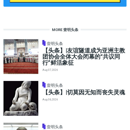
MORE 壹明头条
壹明头条
【头条】|友谊隧道成为亚洲主教
团协会全体大会闭幕的“共议同
行”鲜活象征
Aug 07, 2026
壹明头条
【头条】|切莫因无知而丧失灵魂
Aug 06, 2026
壹明头条