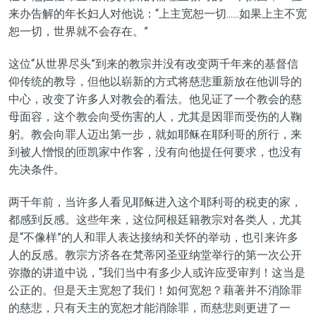
来办告解的年长妇人对他说：“上主宽恕一切......如果上主不宽
恕一切，世界就不会存在。”
这位“从世界尽头”到来的教宗并没有改变两千年来的基督信
仰传统的教导，但他以崭新的方式将慈悲重新放在他训导的
中心，改变了许多人对教会的看法。他见证了一个教会的慈
母面容，这个教会向受伤害的人，尤其是因罪而受伤的人鞠
躬。教会向罪人迈出第一步，就如耶稣在耶利哥的所行，来
到被人憎恨的匝凯家中作客，没有向他提任何要求，也没有
先决条件。
两千年前，当许多人看见耶稣进入这个耶利哥的税吏的家，
都感到反感。这些年来，这位阿根廷籍教宗对各类人，尤其
是“不像样”的人和罪人表达接纳和关怀的举动，也引来许多
人的反感。教宗方济各在梵蒂冈圣亚纳堂举行的第一次公开
弥撒的讲道中说，“我们当中有多少人或许应受审判！这当是
公正的。但是天主宽恕了我们！如何宽恕？藉著并不消除罪
的慈悲，只有天主的宽恕才能消除罪，而慈悲则更进了一