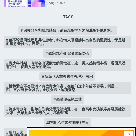
Aug 07, 2026
TAGS
课程分享和反思结合，请在准备学习之前准备好纸和笔。
但不论是同性还是异性恋者，都在情人眼裡辨认出自己的重要性，于是进
而愿意去付出，去关心。
教宗方济各 记者国际协会
青少年时期，有时会出现假性的同性恋，这一类人感情很丰富，週围又没
有异性，便陷入恋爱的感觉。
新版《天主教青年教理》 教宗
性和爱会不会混淆？有位青少年说，在他们这个年龄不容易，倒是二十
四、五岁出社会以后，比较会遇上这项疑惑。
圣若望保禄二世
许多青少年，抱怨自己的父母无法沟通，有一位高中女孩以亲身经历建议
大家，父母是自己最亲的人，不能逃离
跟随 乙年常年期第3主日
眼前走来一位魔女，可爱的妖媚中带点邪恶，身上穿著宫廷的小丑服，整
×
个造型夸张华丽，非常特殊。