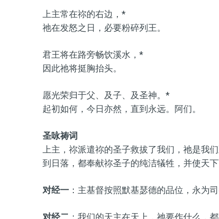
上主常在祢的右边，*
祂在发怒之日，必要粉碎列王。
君王将在路旁畅饮溪水，*
因此祂将挺胸抬头。
愿光荣归于父、及子、及圣神。*
起初如何，今日亦然，直到永远。阿们。
圣咏祷词
上主，祢派遣祢的圣子救拔了我们，祂是我们
到日落，都奉献祢圣子的纯洁犠牲，并使天下
对经一
：主基督按照默基瑟德的品位，永为司
对经二
：我们的天主在天上，祂要作什么，都