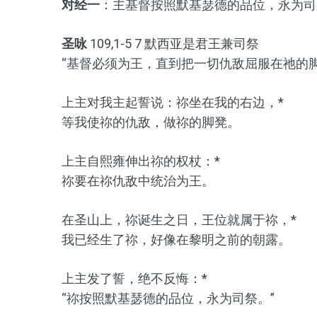
对经一
：主基督按照默基瑟德的品位，永为司
圣咏
109,1-5 7 默西亚是君王兼司祭
“基督必须为王，直到把一切仇敌屈服在祂的脚下。
上主对我主起誓说：祢坐在我的右边，*
等我使祢的仇敌，做祢的脚凳。
上主自熙雍伸出祢的权杖：*
祢要在祢仇敌中统治为王。
在圣山上，祢诞生之日，王位就属于祢，*
我已经生了祢，好像在黎明之前的朝露。
上主发了誓，绝不反悔：*
“祢按照默基瑟德的品位，永为司祭。”