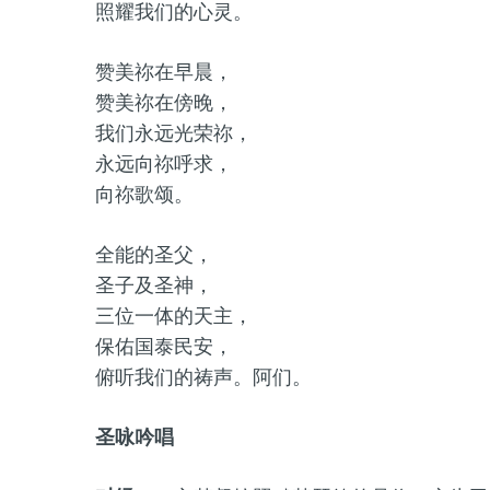
照耀我们的心灵。
赞美祢在早晨，
赞美祢在傍晚，
我们永远光荣祢，
永远向祢呼求，
向祢歌颂。
全能的圣父，
圣子及圣神，
三位一体的天主，
保佑国泰民安，
俯听我们的祷声。阿们。
圣咏吟唱