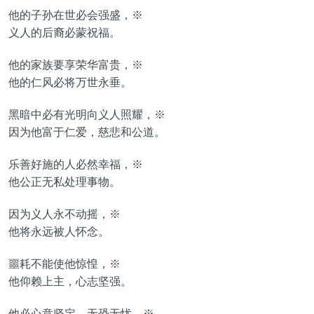
他的子孙在世必会强盛，※
义人的后裔必蒙祝福。
他的家族要享荣华富贵，※
他的仁风必将万世永垂。
黑暗中必有光明向义人照耀，※
因为他富于仁爱，慈悲和公道。
乐善好施的人必然幸福，※
他公正无私处理事物。
因为义人永不动摇，※
他将永远被人怀念。
噩耗不能使他惊惶，※
他仰赖上主，心志坚强。
他必心意坚定，无恐无忧，※