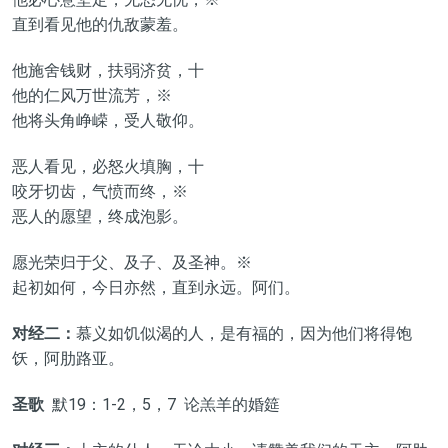
直到看见他的仇敌蒙羞。
他施舍钱财，扶弱济贫，十
他的仁风万世流芳，※
他将头角峥嵘，受人敬仰。
恶人看见，必怒火填胸，十
咬牙切齿，气愤而终，※
恶人的愿望，终成泡影。
愿光荣归于父、及子、及圣神。※
起初如何，今日亦然，直到永远。阿们。
对经二：
慕义如饥似渴的人，是有福的，因为他们将得饱
饫，阿肋路亚。
圣歌
默19：1-2，5，7 论羔羊的婚筵