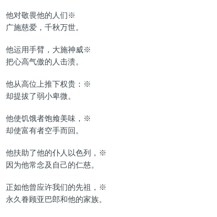
他对敬畏他的人们※
广施慈爱，千秋万世。
他运用手臂，大施神威※
把心高气傲的人击溃。
他从高位上推下权贵：※
却提拔了弱小卑微。
他使饥饿者饱飨美味，※
却使富有者空手而回。
他扶助了他的仆人以色列，※
因为他常念及自己的仁慈。
正如他曾应许我们的先祖，※
永久眷顾亚巴郎和他的家族。