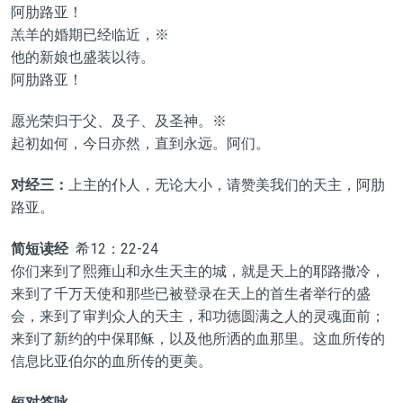
阿肋路亚！
羔羊的婚期已经临近，※
他的新娘也盛装以待。
阿肋路亚！
愿光荣归于父、及子、及圣神。※
起初如何，今日亦然，直到永远。阿们。
对经三：
上主的仆人，无论大小，请赞美我们的天主，阿肋
路亚。
简短读经
希12：22-24
你们来到了熙雍山和永生天主的城，就是天上的耶路撒冷，
来到了千万天使和那些已被登录在天上的首生者举行的盛
会，来到了审判众人的天主，和功德圆满之人的灵魂面前；
来到了新约的中保耶稣，以及他所洒的血那里。这血所传的
信息比亚伯尔的血所传的更美。
短对答咏