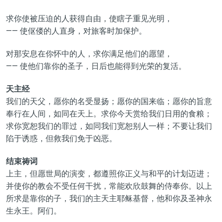
求你使被压迫的人获得自由，使瞎子重见光明，
—— 使伛偻的人直身，对旅客时加保护。
对那安息在你怀中的人，求你满足他们的愿望，
—— 使他们靠你的圣子，日后也能得到光荣的复活。
天主经
我们的天父，愿你的名受显扬；愿你的国来临；愿你的旨意
奉行在人间，如同在天上。求你今天赏给我们日用的食粮；
求你宽恕我们的罪过，如同我们宽恕别人一样；不要让我们
陷于诱惑，但救我们免于凶恶。
结束祷词
上主，但愿世局的演变，都遵照你正义与和平的计划迈进；
并使你的教会不受任何干扰，常能欢欣鼓舞的侍奉你。以上
所求是靠你的子，我们的主天主耶稣基督，他和你及圣神永
生永王。阿们。