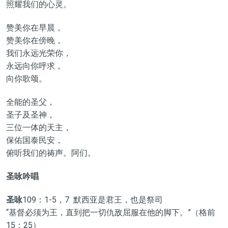
照耀我们的心灵。
赞美你在早晨，
赞美你在傍晚，
我们永远光荣你，
永远向你呼求，
向你歌颂。
全能的圣父，
圣子及圣神，
三位一体的天主，
保佑国泰民安，
俯听我们的祷声。阿们。
圣咏吟唱
圣咏
109：1-5，7 默西亚是君王，也是祭司
“基督必须为王，直到把一切仇敌屈服在他的脚下。”（格前
15：25）