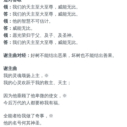
领：
我们的天主至大至尊，威能无比。
答：
我们的天主至大至尊，威能无比。
领：
他的智慧不可估计。
答：
威能无比。
领：
愿光荣归于父、及子、及圣神。
答：
我们的天主至大至尊，威能无比。
谢主曲对经：
好树不能结出恶果，坏树也不能结出善果。
谢主曲
我的灵魂颂扬上主，※
我的心灵欢跃于我的救主、天主；
因为他垂顾了他卑微的使女，※
今后万代的人都要称我有福。
全能者给我做了奇事，※
他的名号何其神圣。