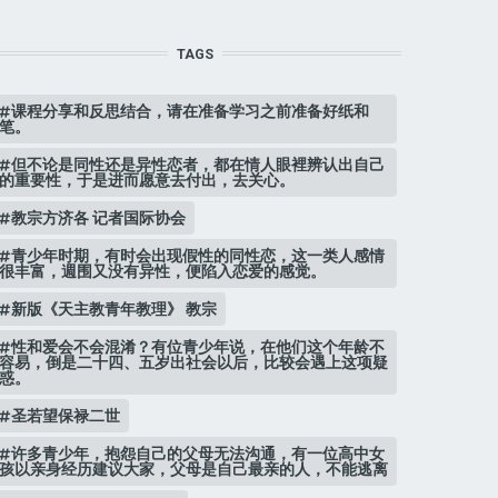
TAGS
课程分享和反思结合，请在准备学习之前准备好纸和
笔。
但不论是同性还是异性恋者，都在情人眼裡辨认出自己
的重要性，于是进而愿意去付出，去关心。
教宗方济各 记者国际协会
青少年时期，有时会出现假性的同性恋，这一类人感情
很丰富，週围又没有异性，便陷入恋爱的感觉。
新版《天主教青年教理》 教宗
性和爱会不会混淆？有位青少年说，在他们这个年龄不
容易，倒是二十四、五岁出社会以后，比较会遇上这项疑
惑。
圣若望保禄二世
许多青少年，抱怨自己的父母无法沟通，有一位高中女
孩以亲身经历建议大家，父母是自己最亲的人，不能逃离