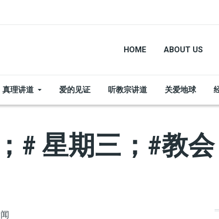
HOME
ABOUT US
真理讲道
爱的见证
听教宗讲道
关爱地球
仪；# 星期三；#教会
新闻