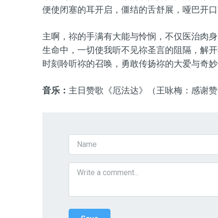
便使闭塞的耳开启，僵结的舌舒展，哑巴开口
主啊，祢的手满有大能与怜悯，不仅医治肉身
生命中，一切使我听不见祢圣言的阻隔，解开
时刻聆听祢的召唤，勇敢传扬祢的大爱与奇妙
音乐：
主日赞歌
《厄法达》（
王咏梅
：
感谢赞