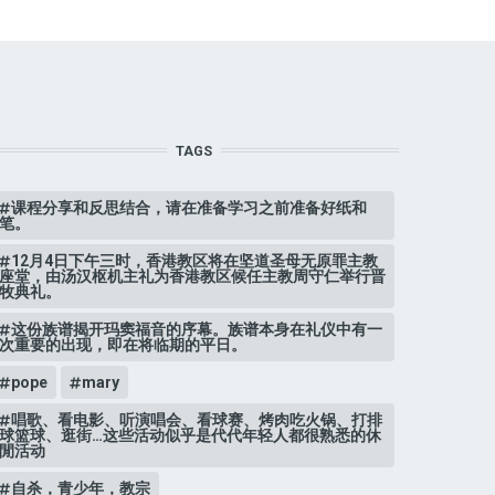
TAGS
课程分享和反思结合，请在准备学习之前准备好纸和
笔。
12月4日下午三时，香港教区将在坚道圣母无原罪主教
座堂，由汤汉枢机主礼为香港教区候任主教周守仁举行晋
牧典礼。
这份族谱揭开玛窦福音的序幕。族谱本身在礼仪中有一
次重要的出现，即在将临期的平日。
pope
mary
唱歌、看电影、听演唱会、看球赛、烤肉吃火锅、打排
球篮球、逛街…这些活动似乎是代代年轻人都很熟悉的休
閒活动
自杀，青少年，教宗