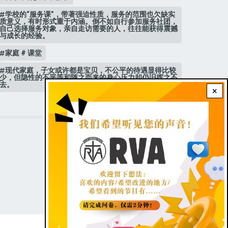
学校的“服务课”，带著强迫性质，服务的范围也欠缺实
质意义，有时形式重于内涵。倒不如自行参加服务社团，
自己选择服务对象，亲自走访需要的人，往往能获得震撼
与成长的经验。
家庭 # 课堂
现代家庭，子女或许都是宝贝，不公平的待遇显得比较
少，但隐性的不平等和随之而来的身心压力却仍旧挥之不
去。
×
STAY CONNECTED WITH US!
FOOTER