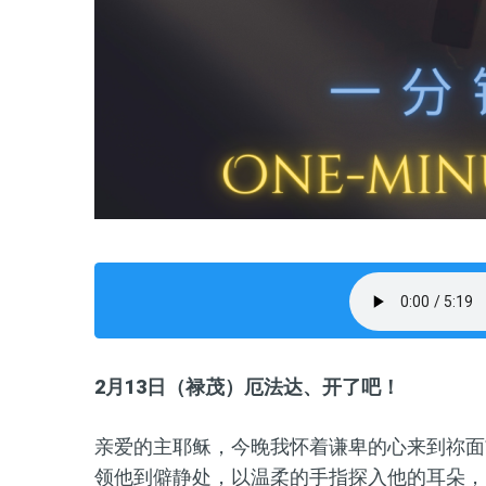
2
月
13
日（
禄茂
）
厄法达、开了吧！
亲爱的主耶稣，今晚我怀着谦卑的心来到祢面
领他到僻静处，以温柔的手指探入他的耳朵，