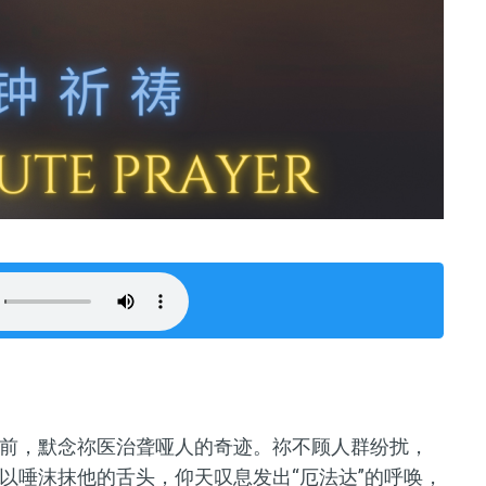
前，默念祢医治聋哑人的奇迹。祢不顾人群纷扰，
以唾沫抹他的舌头，仰天叹息发出
“
厄法达
”
的呼唤，