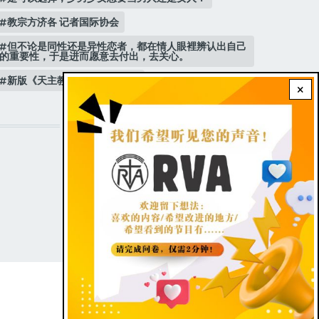
教宗方济各 记者国际协会
但不论是同性还是异性恋者，都在情人眼裡辨认出自己
的重要性，于是进而愿意去付出，去关心。
新版《天主教青年教理》 教宗
×
STAY CONNECTED WITH US!
FOOTER
Contact Us
|
Dark theme