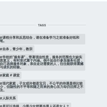
TAGS
课程分享和反思结合，请在准备学习之前准备好纸和
笔。
自杀，青少年，教宗
学校的“服务课”，带著强迫性质，服务的范围也欠缺实
质意义，有时形式重于内涵。倒不如自行参加服务社团，
自己选择服务对象，亲自走访需要的人，往往能获得震撼
与成长的经验。
家庭 # 课堂
现代家庭，子女或许都是宝贝，不公平的待遇显得比较
少，但隐性的不平等和随之而来的身心压力却仍旧挥之不
去。
人际关系
是可以选择，少男少女想要当男人还是女人？