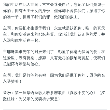
我们生活在此人世间，常常会迷失自己，
忘记了
我们是属于
你的，
拥有
天主子女的身份，但你却不舍弃我们，派遣了你
的唯一子，担当
了
我们的罪，做我们的救主。
主啊，你要把永生赐予我们，永生就是认识你，唯一的真天
主，和你所派遣来的耶稣基督。你想让我们认识你的爱，并
永远和你生活在一起。
主耶稣渴求光荣的时辰来到
了
，彰显
了
你毫无保留的爱，在
这爱里，没有挑剔，嫌弃，只有无尽的接纳与宽恕，使我们
总能怀有希望与信心。
主啊，我们是何等的有福，因为我们是属于你的，愿你的名
永受赞美！
音乐：
第
一
届华语圣歌大赛
参赛
歌曲《
真诚不变的心
》（罗
撒姐妹：为父亲的灵魂祈求安息）