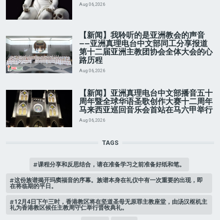
Aug 06, 2026
【新闻】我聆听的是亚洲教会的声音
——亚洲真理电台中文部同工分享报道
第十二届亚洲主教团协会全体大会的心
路历程
Aug 06, 2026
【新闻】亚洲真理电台中文部播音五十
周年暨全球华语圣歌创作大赛十二周年
马来西亚巡回音乐会首站在马六甲举行
Aug 06, 2026
TAGS
课程分享和反思结合，请在准备学习之前准备好纸和笔。
这份族谱揭开玛窦福音的序幕。族谱本身在礼仪中有一次重要的出现，即
在将临期的平日。
12月4日下午三时，香港教区将在坚道圣母无原罪主教座堂，由汤汉枢机主
礼为香港教区候任主教周守仁举行晋牧典礼。