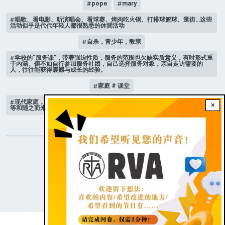
pope
mary
唱歌、看电影、听演唱会、看球赛、烤肉吃火锅、打排球篮球、逛街…这些
活动似乎是代代年轻人都很熟悉的休閒活动
自杀，青少年，教宗
学校的“服务课”，带著强迫性质，服务的范围也欠缺实质意义，有时形式重
于内涵。倒不如自行参加服务社团，自己选择服务对象，亲自走访需要的
人，往往能获得震撼与成长的经验。
家庭 # 课堂
现代家庭，子女或许都是宝贝，不公平的待遇显得比较少，但隐性的不平
×
等和随之而来的身心压力却仍旧挥之不去。
STAY CONNECTED WITH US!