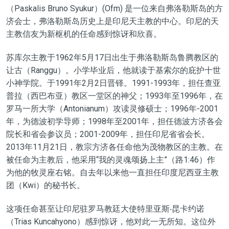
（Paskalis Bruno Syukur）(Ofm) 是一位来自弗洛勒斯岛的方
济会士，弗洛勒斯岛历史上是印尼天主教的中心。印尼
的
天
主教
信友为
新枢机
的任命
感到惊讶和
欣喜
。
苏库尔主教于1962年5月17日出生于弗洛勒斯岛鲁腾教区的
让古（Ranggu）。小学毕业后，他就读于基索尔的庇护十世
小神学院。于1991年2月2日晋铎。1991-1993年，
担任
查亚
普拉（西巴布亚）教区
一
堂区
的
神父；1993年至1996年，在
罗马
一所
大学
（
Antonianum
）
攻读灵修
硕士
；1996年-2001
年，
为
德波
初学导师
；1998年至2001年，
担任
德波
方济各会
院长
和省
会参议员
；2001-2009年，
担任
印尼省
省会长
。
2013年11月21日，教宗方济各任命他
为
茂物教区
的主教
。在
被任命为主教后，他采用“我的灵魂颂扬上主”（路1:46）作
为他的牧灵座右铭
。
自去年以来
他
一直担任印度尼西亚主教
团（Kwi）的秘书长。
这项任命甚至让印尼驻罗马教廷大使特里亚斯‧昆卡约诺
（Trias Kuncahyono）感到惊讶，他对
此一无所知
。这位外