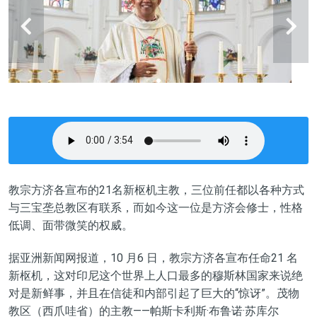
教宗方济各宣布的21名新枢机主教，三位前任都以各种方式
与三宝垄总教区有联系
，
而如今这一位是
方济会修士，性格
低调、面带微笑的权威。
据亚洲新闻网报道，
10 月6 日
，
教宗方济各宣布任命21 名
新枢机，这对印尼这个世界上人口最多的穆斯林国家来说绝
对是新鲜事，并且在信徒和内部引起了巨大的“惊讶”
。
茂物
教区（西爪哇省）的主教
——
帕斯卡利斯·布鲁诺·苏库尔