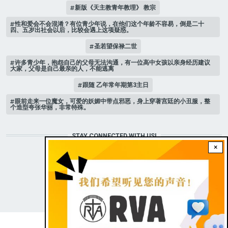
新版《天主教青年教理》 教宗
性和爱会不会混淆？有位青少年说，在他们这个年龄不容易，倒是二十
四、五岁出社会以后，比较会遇上这项疑惑。
圣若望保禄二世
许多青少年，抱怨自己的父母无法沟通，有一位高中女孩以亲身经历建议
大家，父母是自己最亲的人，不能逃离
跟随 乙年常年期第3主日
眼前走来一位魔女，可爱的妖媚中带点邪恶，身上穿著宫廷的小丑服，整
个造型夸张华丽，非常特殊。
STAY CONNECTED WITH US!
×
|
Dark theme