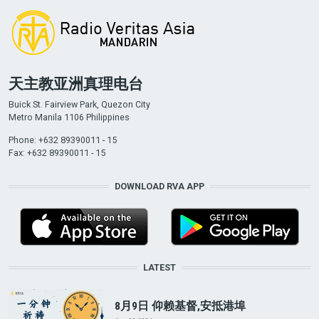
天主教亚洲真理电台
Buick St. Fairview Park, Quezon City
Metro Manila 1106 Philippines
Phone: +632 89390011 - 15
Fax: +632 89390011 - 15
DOWNLOAD RVA APP
LATEST
8月9日 仰赖基督,安抵港埠