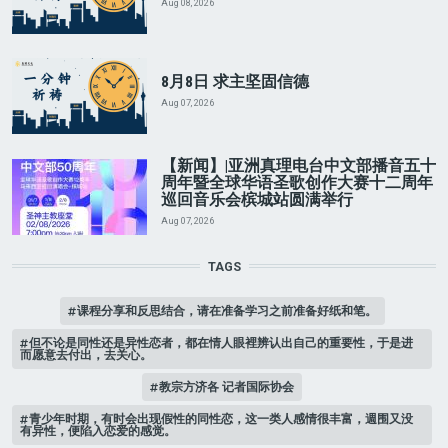
Aug 08, 2026
8月8日 求主坚固信德
Aug 07, 2026
【新闻】|亚洲真理电台中文部播音五十
周年暨全球华语圣歌创作大赛十二周年
巡回音乐会槟城站圆满举行
Aug 07, 2026
TAGS
课程分享和反思结合，请在准备学习之前准备好纸和笔。
但不论是同性还是异性恋者，都在情人眼裡辨认出自己的重要性，于是进
而愿意去付出，去关心。
教宗方济各 记者国际协会
青少年时期，有时会出现假性的同性恋，这一类人感情很丰富，週围又没
有异性，便陷入恋爱的感觉。