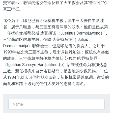
交官
表示，
教宗
的这次任命
反映了天主教会及其“普世性”的
真正特征。
迄今为止，印尼已有四位枢机主教，其中三人来自中爪哇
省，属于爪哇族，与三宝垄有着深厚的联系：他们是已故第
一任枢机尤斯蒂努斯·达莫胡诺（Justinus Darmojuwono），
三宝垄教区的总主教。儒略·达曼特马德（ Julius
Darmaatmadja）耶稣会士，也是印尼省的负责人
。
之后于
1993年被选为三宝垄主教，后来调往雅加达；枢机也有类似
的故事。三宝垄总主教伊格内修斯·苏哈约·哈乔特莫乔
（Ignatius Suharyo Hardjoatmodjo）后来被任命为雅加达总
主教
。新任枢机来自弗洛勒斯岛，是当地的少数民族。
一位
从
1984年就认识他
的朋友谈到
，
新枢机常是
以低调、微笑的
面孔和对路上遇到的任何人友好的态度而闻名。