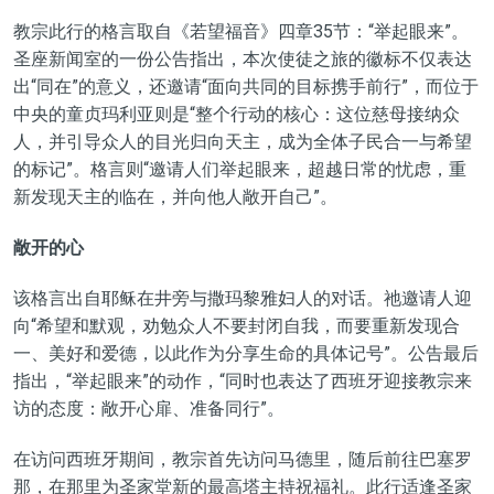
教宗此行的格言取自《若望福音》四章35节：“举起眼来”。
圣座新闻室的一份公告指出，本次使徒之旅的徽标不仅表达
出“同在”的意义，还邀请“面向共同的目标携手前行”，而位于
中央的童贞玛利亚则是“整个行动的核心：这位慈母接纳众
人，并引导众人的目光归向天主，成为全体子民合一与希望
的标记”。格言则“邀请人们举起眼来，超越日常的忧虑，重
新发现天主的临在，并向他人敞开自己”。
敞开的心
该格言出自耶稣在井旁与撒玛黎雅妇人的对话。祂邀请人迎
向“希望和默观，劝勉众人不要封闭自我，而要重新发现合
一、美好和爱德，以此作为分享生命的具体记号”。公告最后
指出，“举起眼来”的动作，“同时也表达了西班牙迎接教宗来
访的态度：敞开心扉、准备同行”。
在访问西班牙期间，教宗首先访问马德里，随后前往巴塞罗
那，在那里为圣家堂新的最高塔主持祝福礼。此行适逢圣家