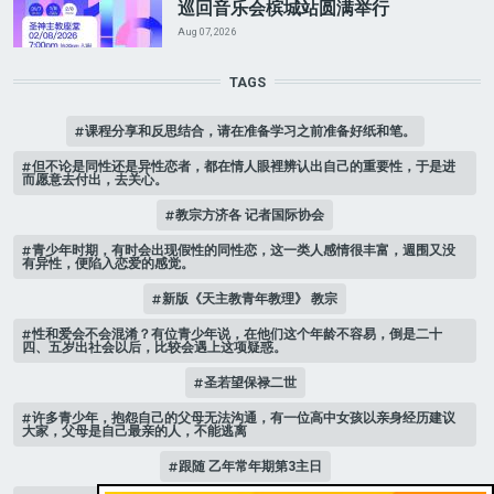
巡回音乐会槟城站圆满举行
Aug 07, 2026
TAGS
课程分享和反思结合，请在准备学习之前准备好纸和笔。
但不论是同性还是异性恋者，都在情人眼裡辨认出自己的重要性，于是进
而愿意去付出，去关心。
教宗方济各 记者国际协会
青少年时期，有时会出现假性的同性恋，这一类人感情很丰富，週围又没
有异性，便陷入恋爱的感觉。
新版《天主教青年教理》 教宗
性和爱会不会混淆？有位青少年说，在他们这个年龄不容易，倒是二十
四、五岁出社会以后，比较会遇上这项疑惑。
圣若望保禄二世
许多青少年，抱怨自己的父母无法沟通，有一位高中女孩以亲身经历建议
大家，父母是自己最亲的人，不能逃离
跟随 乙年常年期第3主日