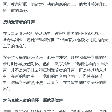
区。教宗祈愿一切敌对行动能彻底的终止。他尤其关注黎巴
嫩当前的局势。
接纳受苦者的呼声
在天皇后喜乐经祈祷活动中，教宗将世界的种种危机托付于
圣母玛利亚，愿她“帮助我们时常强而有力地感受到复活的天
主子的临在”。
安哥拉人民的欢乐音乐，似乎与冲突、废墟和战争之地的黑
暗时刻形成强烈对比。然而，教宗指出，“藉着这样的喜乐歌
声，并不是为了抹去和压制受苦者的呼声，而是将其纳入其
中，在新的和声中，与我们的声音融合为一。即使在痛苦
中，信德之光依然强烈，藉着它，在希望中期待更美好的世
界”。
对乌克兰人命的关怀，愿武器噤声
接着，教宗的思绪转向乌克兰。他说：“我严厉地谴责近期对