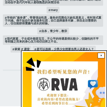
活动似乎是代代年轻人都很熟悉的休閒活动
mary
学校的“服务课”，带著强迫性质，服务的范围也欠缺实质意义，有时形式重
于内涵。倒不如自行参加服务社团，自己选择服务对象，亲自走访需要的
人，往往能获得震撼与成长的经验。
自杀，青少年，教宗
现代家庭，子女或许都是宝贝，不公平的待遇显得比较少，但隐性的不平
等和随之而来的身心压力却仍旧挥之不去。
家庭 # 课堂
是可以选择，少男少女想要当男人还是女人？
×
人际关系
STAY CONNECTED WITH US!