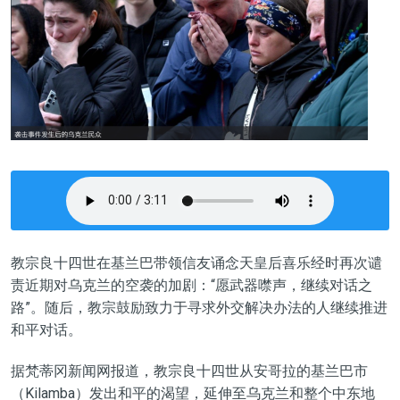
教宗良十四世在基兰巴带领信友诵念天皇后喜乐经时再次谴
责近期对乌克兰的空袭的加剧：“愿武器噤声，继续对话之
路”。随后，教宗鼓励致力于寻求外交解决办法的人继续推进
和平对话。
据梵蒂冈新闻网报道，教宗良十四世从安哥拉的基兰巴市
（Kilamba）发出和平的渴望，延伸至乌克兰和整个中东地