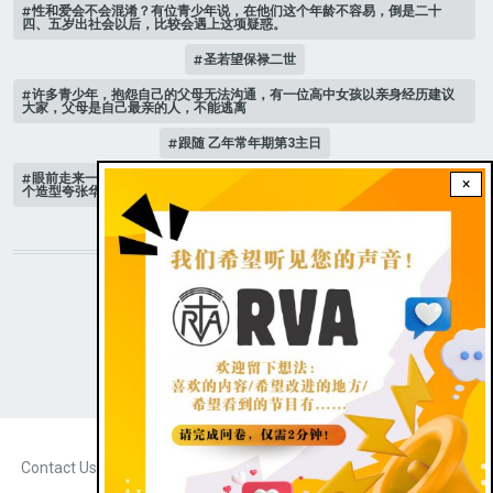
性和爱会不会混淆？有位青少年说，在他们这个年龄不容易，倒是二十
四、五岁出社会以后，比较会遇上这项疑惑。
圣若望保禄二世
许多青少年，抱怨自己的父母无法沟通，有一位高中女孩以亲身经历建议
大家，父母是自己最亲的人，不能逃离
跟随 乙年常年期第3主日
眼前走来一位魔女，可爱的妖媚中带点邪恶，身上穿著宫廷的小丑服，整
×
个造型夸张华丽，非常特殊。
STAY CONNECTED WITH US!
|
Dark theme
FOOTER
Contact Us