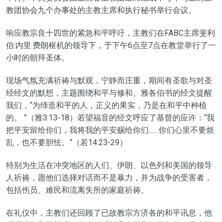
教团协会九个办事处的主教主席和执行秘书举行会议。
响应教宗良十四世的紧急和平呼吁，主教们在FABC主席斐利
伯·内里·费朗枢机的领导下，于下午6点至7点在教堂举行了一
小时的朝拜圣体。
现场气氛充满祈祷与默观，宁静而庄重，期间有圣歌与对圣
经经文的默想，主题围绕和平与修和。雅各伯书的经文提醒
我们，“为缔造和平的人，正义的果实，乃是在和平中种植
的。
”（雅3:13-18）若望福音的经文呼应了基督的应许：“我
把平安留给你们，我将我的平安赐给你们……你们心里不要烦
乱，也不要胆怯。”（若14:23-29）
特别为生活在冲突地区的人们、伊朗、以色列和美国的领导
人祈祷，愿他们选择对话而不是暴力，并为战争的受害者，
包括伤员、难民和流离失所的家庭祈祷。
在礼仪中，主教们还回顾了已故教宗方济各的和平讯息，他