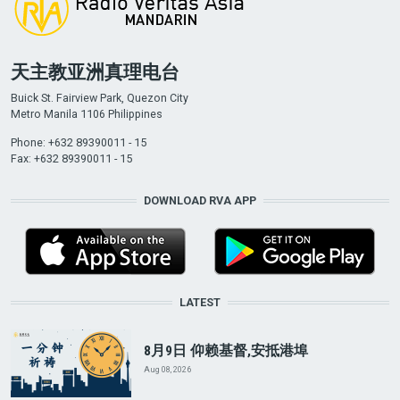
天主教亚洲真理电台
Buick St. Fairview Park, Quezon City
Metro Manila 1106 Philippines
Phone: +632 89390011 - 15
Fax: +632 89390011 - 15
DOWNLOAD RVA APP
LATEST
8月9日 仰赖基督,安抵港埠
Aug 08, 2026