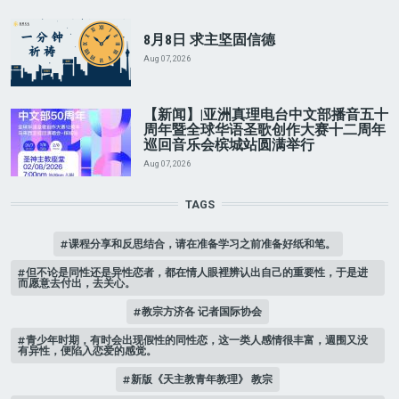
8月8日 求主坚固信德
Aug 07, 2026
【新闻】|亚洲真理电台中文部播音五十
周年暨全球华语圣歌创作大赛十二周年
巡回音乐会槟城站圆满举行
Aug 07, 2026
TAGS
课程分享和反思结合，请在准备学习之前准备好纸和笔。
但不论是同性还是异性恋者，都在情人眼裡辨认出自己的重要性，于是进
而愿意去付出，去关心。
教宗方济各 记者国际协会
青少年时期，有时会出现假性的同性恋，这一类人感情很丰富，週围又没
有异性，便陷入恋爱的感觉。
新版《天主教青年教理》 教宗