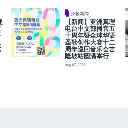
公教新闻
理
【新闻】亚洲真理
五
电台中文部播音五
语
十周年暨全球华语
二
圣歌创作大赛十二
槟
周年巡回音乐会吉
隆坡站圆满举行
Aug 07, 2026