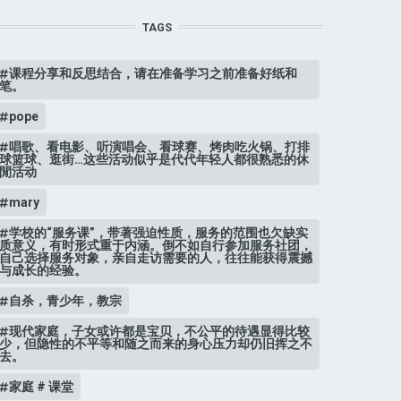
TAGS
课程分享和反思结合，请在准备学习之前准备好纸和
笔。
pope
唱歌、看电影、听演唱会、看球赛、烤肉吃火锅、打排
球篮球、逛街…这些活动似乎是代代年轻人都很熟悉的休
閒活动
mary
学校的“服务课”，带著强迫性质，服务的范围也欠缺实
质意义，有时形式重于内涵。倒不如自行参加服务社团，
自己选择服务对象，亲自走访需要的人，往往能获得震撼
与成长的经验。
自杀，青少年，教宗
现代家庭，子女或许都是宝贝，不公平的待遇显得比较
少，但隐性的不平等和随之而来的身心压力却仍旧挥之不
去。
家庭 # 课堂