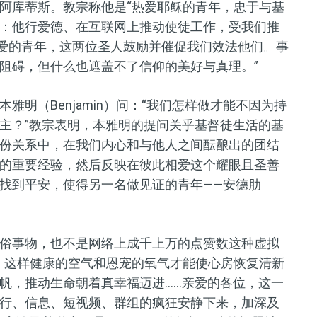
阿库蒂斯。教宗称他是“热爱耶稣的青年，忠于与基
：他行爱德、在互联网上推动使徒工作，受我们推
可爱的青年，这两位圣人鼓励并催促我们效法他们。事
阻碍，但什么也遮盖不了信仰的美好与真理。”
明（Benjamin）问：“我们怎样做才能不因为持
主？”教宗表明，本雅明的提问关乎基督徒生活的基
份关系中，在我们内心和与他人之间酝酿出的团结
的重要经验，然后反映在彼此相爱这个耀眼且圣善
找到平安，使得另一名做见证的青年——安德肋
俗事物，也不是网络上成千上万的点赞数这种虚拟
，这样健康的空气和恩宠的氧气才能使心房恢复清新
推动生命朝着真幸福迈进......亲爱的各位，这一
行、信息、短视频、群组的疯狂安静下来，加深及