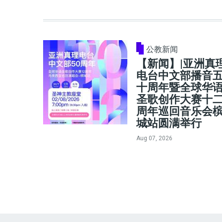
公教新闻
【新闻】|亚洲真
电台中文部播音
十周年暨全球华
圣歌创作大赛十
周年巡回音乐会
城站圆满举行
Aug 07, 2026