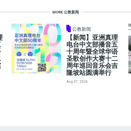
MORE 公教新闻
公教新闻
理
【新闻】亚洲真理
五
电台中文部播音五
语
十周年暨全球华语
二
圣歌创作大赛十二
槟
周年巡回音乐会吉
隆坡站圆满举行
Aug 07, 2026