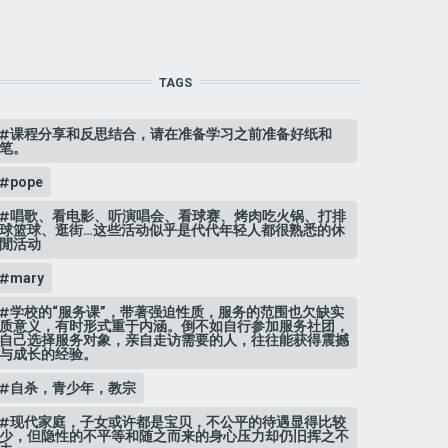
TAGS
课程分享和反思结合，请在准备学习之前准备好纸和
笔。
pope
唱歌、看电影、听演唱会、看球赛、烤肉吃火锅、打排
球篮球、逛街…这些活动似乎是代代年轻人都很熟悉的休
閒活动
mary
学校的“服务课”，带著强迫性质，服务的范围也欠缺实
质意义，有时形式重于内涵。倒不如自行参加服务社团，
自己选择服务对象，亲自走访需要的人，往往能获得震撼
与成长的经验。
自杀，青少年，教宗
现代家庭，子女或许都是宝贝，不公平的待遇显得比较
少，但隐性的不平等和随之而来的身心压力却仍旧挥之不