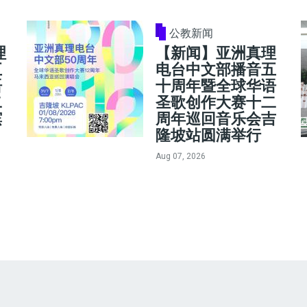
公教新闻
理
【新闻】亚洲真理
五
电台中文部播音五
语
十周年暨全球华语
二
圣歌创作大赛十二
槟
周年巡回音乐会吉
隆坡站圆满举行
Aug 07, 2026