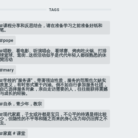
TAGS
课程分享和反思结合，请在准备学习之前准备好纸和
笔。
pope
唱歌、看电影、听演唱会、看球赛、烤肉吃火锅、打排
球篮球、逛街…这些活动似乎是代代年轻人都很熟悉的休
閒活动
mary
学校的“服务课”，带著强迫性质，服务的范围也欠缺实
质意义，有时形式重于内涵。倒不如自行参加服务社团，
自己选择服务对象，亲自走访需要的人，往往能获得震撼
与成长的经验。
自杀，青少年，教宗
现代家庭，子女或许都是宝贝，不公平的待遇显得比较
少，但隐性的不平等和随之而来的身心压力却仍旧挥之不
去。
家庭 # 课堂