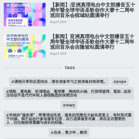
【新闻】|亚洲真理电台中文部播音五十
周年暨全球华语圣歌创作大赛十二周年
巡回音乐会槟城站圆满举行
Aug 07, 2026
【新闻】亚洲真理电台中文部播音五十
周年暨全球华语圣歌创作大赛十二周年
巡回音乐会吉隆坡站圆满举行
Aug 07, 2026
TAGS
课程分享和反思结合，请在准备学习之前准备好纸和笔。
pope
唱歌、看电影、听演唱会、看球赛、烤肉吃火锅、打排球篮球、逛街…这些
活动似乎是代代年轻人都很熟悉的休閒活动
mary
学校的“服务课”，带著强迫性质，服务的范围也欠缺实质意义，有时形式重
于内涵。倒不如自行参加服务社团，自己选择服务对象，亲自走访需要的
人，往往能获得震撼与成长的经验。
自杀，青少年，教宗