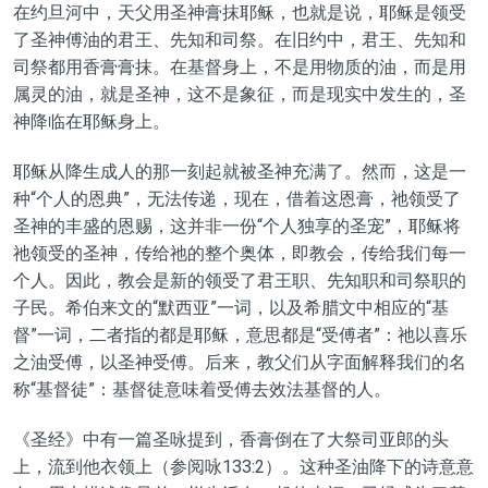
在约旦
河中
，
天父
用
圣神
膏抹
耶稣，
也就是说，耶稣是领受
了圣神傅油的君王、先知和司祭。在旧约中，君王、先知和
司祭都用香膏膏抹。在基督身上，不是
用
物质的油，而是
用
属灵的油，就是
圣神，
这
不是象征，
而是
现实
中发生的，
圣
神
降临在耶稣身上。
耶稣从
降生成人
的那一刻起就被
圣神
充满了。然而，这是一
种
“
个人的恩典
”
，
无法
传递
，
现在，
借着
这恩膏，祂领受了
圣神的丰盛
的
恩赐，这并非一份
“
个人独享的圣宠
”
，耶稣将
祂领受的圣神，传给祂的整个奥体，即教会，传给我们每一
个人。因此，教会是新的领受了君王职、先知职和司祭职的
子民。希伯来文的
“
默西亚
”
一词，以及希腊文中相应的
“
基
督
”
一词，二者指的都是耶稣，意思都是
“
受傅者
”
：祂以喜乐
之油受傅，以圣神受傅。后来，教父们从字面解释我们的名
称
“
基督徒
”
：基督徒意味
着
受傅去效法基督的人。
《圣经》中有一篇
圣咏
提到
，
香膏
倒在了
大祭司亚郎的头
上，流到他衣领上
（
参
阅咏
133:2
）
。这
种
圣油降下
的
诗意
意