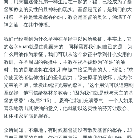
向
，用来描述像兄弟一样生活在一起的幸福，已经成为
了
基
督和教会的灵性的且神秘的现实。基督是元首，是我们的大
司祭，圣神是散发馨香的油，教会是基督的奥体，涂满了圣
神之油，在其中传播。
我们已经看到为什么
圣神在
圣经中
以
风所象征，事实上，它
的名字Ruah就是由此而来的。同样
需要我们问自己的是
，为
什么用油作为象征，我们可以从这个象征中学到什么实用的
教训。在圣周四的弥撒中，主教在祝圣被称为
“
圣油
”
的油
时
，
指的是那些将在洗礼和坚振中接受恩膏的人，他说
：“
求
你使受洗者借傅油礼的圣化能力，除去原罪的败坏，成为你
光荣的圣殿，散发出纯洁光荣的馨香。
”
这个用法可以追溯到
圣
保禄
，他写信给
格林
多教会
：“因为我们就是献与天主的基
督的馨香”（
格后2:15
）
。恩膏使我们充满香气，一个人如果
喜乐地活出其傅油的意义，他就能以这灵性的芬芳让教会、
团体和家庭满是馨香。
众所周知，不幸地，有时候基督徒没有散发基督的馨香，却
是自己罪恶的臭味。你们不要忘记，罪使我们远离耶稣，罪