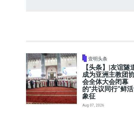
壹明头条
【头条】|友谊隧
成为亚洲主教团
会全体大会闭幕
的“共议同行”鲜活
象征
Aug 07, 2026