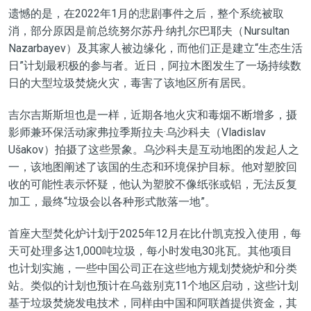
遗憾的是，在2022年1月的悲剧事件之后，整个系统被取
消，部分原因是前总统努尔苏丹·纳扎尔巴耶夫（Nursultan
Nazarbayev）及其家人被边​​缘化，而他们正是建立“生态生活
日”计划最积极的参与者。近日，阿拉木图发生了一场持续数
日的大型垃圾焚烧火灾，毒害了该地区所有居民。
吉尔吉斯斯坦也是一样，近期各地火灾和毒烟不断增多，摄
影师兼环保活动家弗拉季斯拉夫·乌沙科夫（Vladislav
Ušakov）拍摄了这些景象。乌沙科夫是互动地图的发起人之
一，该地图阐述了该国的生态和环境保护目标。他对塑胶回
收的可能性表示怀疑，他认为塑胶不像纸张或铝，无法反复
加工，最终“垃圾会以各种形式散落一地”。
首座大型焚化炉计划于2025年12月在比什凯克投入使用，每
天可处理多达1,000吨垃圾，每小时发电30兆瓦。其他项目
也计划实施，一些中国公司正在这些地方规划焚烧炉和分类
站。类似的计划也预计在乌兹别克11个地区启动，这些计划
基于垃圾焚烧发电技术，同样由中国和阿联酋提供资金，其