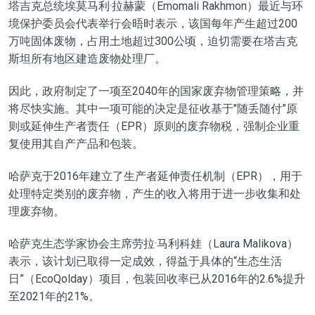
塔吉克总统埃莫马利·拉赫蒙（Emomali Rakhmon）最近与环
境保护委员会代表举行会晤时表示，该国每年产生超过200
万吨固体废物，占用土地超过300公顷，迫切需要在塔吉克
斯坦所有地区建造废物处理厂。
因此，政府制定了一项至2040年的国家废弃物管理策略，并
将尽快实施。其中一项可能的决定是征收基于"随丢随付”原
则或延伸生产者责任（EPR）原则的废弃物税，强制企业重
复使用其自产产品和包装。
哈萨克于2016年建立了生产者延伸责任机制（EPR），用于
处理特定类别的废弃物，产生的收入将用于进一步收集和处
理废弃物。
哈萨克生态学家协会主席劳拉·马利科娃（Laura Malikova）
表示，该计划已取得一定成效，得益于具体的“生态生活
日”（EcoQolday）项目，包装回收率已从2016年的2.6%提升
至2021年的21%。