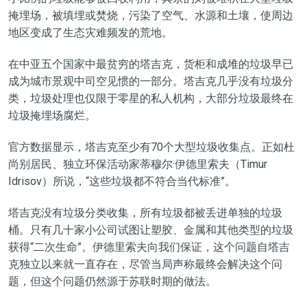
掩埋场，被填埋或焚烧，污染了空气、水源和土壤，使周边
地区变成了生态灾难频发的荒地。
在中亚五个国家中最贫穷的塔吉克，货柜和成堆的垃圾早已
成为城市景观中司空见惯的一部分。塔吉克几乎没有垃圾分
类，垃圾处理也仅限于零星的私人机构，大部分垃圾最终在
垃圾掩埋场腐烂。
官方数据显示，塔吉克至少有70个大型垃圾收集点。正如杜
尚别居民、独立环保活动家蒂穆尔·伊德里索夫（Timur
Idrisov）所说，“这些垃圾都不符合当代标准”。
塔吉克没有垃圾分类收集，所有垃圾都被丢进单独的垃圾
桶。只有几十家小公司试图让塑胶、金属和其他类型的垃圾
获得“二次生命”。伊德里索夫向我们保证，这个问题自塔吉
克独立以来就一直存在，尽管当局声称最终会解决这个问
题，但这个问题仍然源于苏联时期的做法。