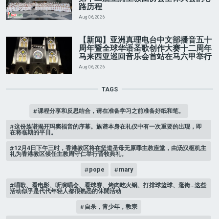
路历程
Aug 06, 2026
【新闻】亚洲真理电台中文部播音五十
周年暨全球华语圣歌创作大赛十二周年
马来西亚巡回音乐会首站在马六甲举行
Aug 06, 2026
TAGS
课程分享和反思结合，请在准备学习之前准备好纸和笔。
这份族谱揭开玛窦福音的序幕。族谱本身在礼仪中有一次重要的出现，即
在将临期的平日。
12月4日下午三时，香港教区将在坚道圣母无原罪主教座堂，由汤汉枢机主
礼为香港教区候任主教周守仁举行晋牧典礼。
pope
mary
唱歌、看电影、听演唱会、看球赛、烤肉吃火锅、打排球篮球、逛街…这些
活动似乎是代代年轻人都很熟悉的休閒活动
自杀，青少年，教宗