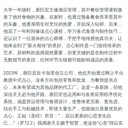
大学一年级时，唐巨宏主修酒店管理，其中餐饮管理课程激
发了他对食物的兴趣。在家时，也透过预备餐食而享受其中
的乐趣，他逐渐萌生对烹饪的热爱，开始深入钻研。后来，
他花了一年时间修读点心课程，学习各式食谱与制作技巧，
还认识了一位退休的点心师傅，手把手地传授他真功夫，让
他体会到了“薪火相传”的美好。点心制作是一门值得传承的
艺术。原材料的选择固然重要，但更关键的是在制作过程中
无数细节的拿捏，任何环节出错都可能影响成品的质量。
2023年，唐巨宏在卡加里创立公司，他也开始透过网上平台
教授中式点心。业务方向包括零售和批发，为餐馆提供点
心，未来有望成为其他品牌的代工厂。这是一条新路，但他
深信天主必为他开路。唐巨宏也运用AI与各类应用程序优化
系统，涵盖营运管理与食谱设计，使整体更完善、更先进。
结合手工与机械技术，即使大量生产，也能做出质量优良的
点心。正如《圣经》所言：“……应以更新的心思变化自
己……”（罗12:2）我感谢天主赐予智慧，使这份“心意”得以实