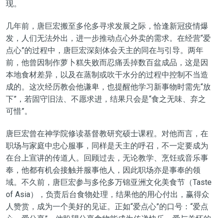
现。
几年前，唐巨宏搬至多伦多寻求发展之际，恰逢新冠疫情爆
发，人们无法外出，进一步推动点心外卖的需求。在经营“爱
点心”的过程中，唐巨宏深刻体会天主的同在与引导。两年
前，他曾因制作萝卜糕失败而忍痛丢掉数百盆成品，这是因
本地食材差异，以及在蒸制或吹干水分的过程中控制不当造
成的。这次经历教会他谦卑，也提醒他学习新事物时需先“放
下”，若固守旧法、不愿求进，结果只会是“食之无味、弃之
可惜”。
唐巨宏曾在神学院修读基督教研究硕士课程。对他而言，在
职场与家庭中忠心服事，同样是天主的呼召，不一定要成为
在台上宣讲的传道人。回顾过去，无论教学、烹饪或音乐事
奉，他都有机会接触并服事他人，因此职场亦是事奉的领
域。不久前，唐巨宏参与多伦多万锦亚洲文化美食节（Taste
of Asia），负责后台食物处理，结果他的用心付出，赢得众
人赞赏，成为一个美好的见证。正如“爱点心”的口号：“爱点