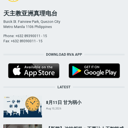
天主教亚洲真理电台
Buick St. Fairview Park, Quezon City
Metro Manila 1106 Philippines
Phone: +632 89390011 - 15
Fax: +632 89390011 - 15
DOWNLOAD RVA APP
LATEST
8月11日 甘为弱小
Aug 10, 2026