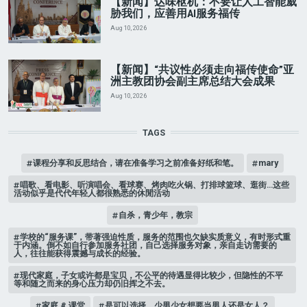
【新闻】达味枢机：不要让人工智能威
胁我们，应善用AI服务福传
Aug 10, 2026
【新闻】“共议性必须走向福传使命”亚
洲主教团协会副主席总结大会成果
Aug 10, 2026
TAGS
课程分享和反思结合，请在准备学习之前准备好纸和笔。
mary
唱歌、看电影、听演唱会、看球赛、烤肉吃火锅、打排球篮球、逛街…这些
活动似乎是代代年轻人都很熟悉的休閒活动
自杀，青少年，教宗
学校的“服务课”，带著强迫性质，服务的范围也欠缺实质意义，有时形式重
于内涵。倒不如自行参加服务社团，自己选择服务对象，亲自走访需要的
人，往往能获得震撼与成长的经验。
现代家庭，子女或许都是宝贝，不公平的待遇显得比较少，但隐性的不平
等和随之而来的身心压力却仍旧挥之不去。
家庭 # 课堂
是可以选择，少男少女想要当男人还是女人？