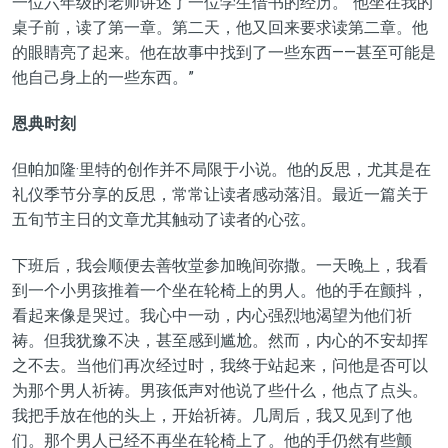
一位六年级的老师讲述了一位学生借书的经历。“他坐在我的
桌子前，读了第一章。第二天，他又回来要求读第二章。他
的眼睛亮了起来。他在故事中找到了一些东西——甚至可能是
他自己身上的一些东西。”
恩典时刻
但帕加隆·里特的创作并不局限于小说。他的反思，尤其是在
礼仪季节分享的反思，常常让读者感动落泪。最近一篇关于
五旬节主日的文章尤其触动了读者的心弦。
下班后，我会顺便去善牧堂参加晚间弥撒。一天晚上，我看
到一个小男孩推着一个坐在轮椅上的男人。他的手在颤抖，
看起来像是哭过。我心中一动，内心强烈地渴望为他们祈
祷。但我犹豫不决，甚至感到尴尬。然而，内心的不安却挥
之不去。当他们再次经过时，我终于站起来，问他是否可以
为那个男人祈祷。男孩低声对他说了些什么，他点了点头。
我把手放在他的头上，开始祈祷。几周后，我又见到了他
们。那个男人已经不再坐在轮椅上了。他的手仍然有些颤