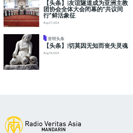
【头条】|友谊隧道成为亚洲主教
团协会全体大会闭幕的“共议同
行”鲜活象征
Aug 07, 2026
壹明头条
【头条】|切莫因无知而丧失灵魂
Aug 06, 2026