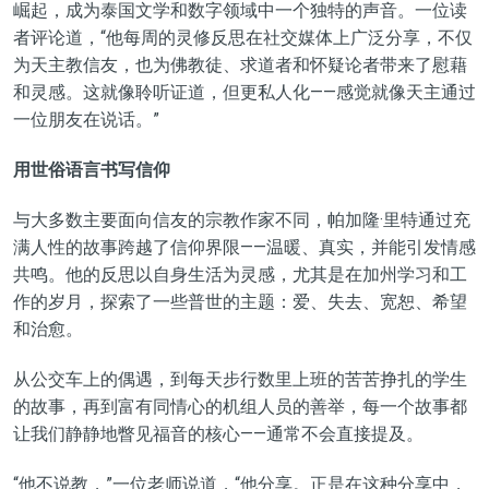
崛起，成为泰国文学和数字领域中一个独特的声音。一位读
者评论道，“他每周的灵修反思在社交媒体上广泛分享，不仅
为天主教信友，也为佛教徒、求道者和怀疑论者带来了慰藉
和灵感。这就像聆听证道，但更私人化——感觉就像天主通过
一位朋友在说话。”
用世俗语言书写信仰
与大多数主要面向信友的宗教作家不同，帕加隆·里特通过充
满人性的故事跨越了信仰界限——温暖、真实，并能引发情感
共鸣。他的反思以自身生活为灵感，尤其是在加州学习和工
作的岁月，探索了一些普世的主题：爱、失去、宽恕、希望
和治愈。
从公交车上的偶遇，到每天步行数里上班的苦苦挣扎的学生
的故事，再到富有同情心的机组人员的善举，每一个故事都
让我们静静地瞥见福音的核心——通常不会直接提及。
“他不说教，”一位老师说道，“他分享。正是在这种分享中，