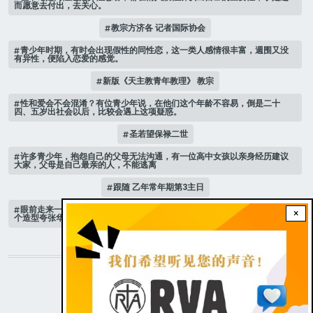
而愿意去付出，去关心。
教宗方济各 记者国际协会
青少年时期，有时会出现假性的同性恋，这一类人感情很丰富，週围又没
有异性，便陷入恋爱的感觉。
新版《天主教青年教理》 教宗
性和爱会不会混淆？有位青少年说，在他们这个年龄不容易，倒是二十
四、五岁出社会以后，比较会遇上这项疑惑。
圣若望保禄二世
许多青少年，抱怨自己的父母无法沟通，有一位高中女孩以亲身经历建议
大家，父母是自己最亲的人，不能逃离
跟随 乙年常年期第3主日
眼前走来一位魔女，可爱的妖媚中带点邪恶，身上穿著宫廷的小丑服，整
×
个造型夸张华丽，非常特殊。
STAY CONNECTED WITH US!