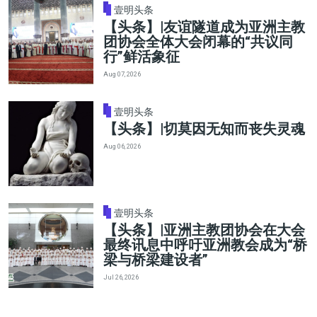
壹明头条
【头条】|友谊隧道成为亚洲主教
团协会全体大会闭幕的“共议同
行”鲜活象征
Aug 07, 2026
壹明头条
【头条】|切莫因无知而丧失灵魂
Aug 06, 2026
壹明头条
【头条】|亚洲主教团协会在大会
最终讯息中呼吁亚洲教会成为“桥
梁与桥梁建设者”
Jul 26, 2026