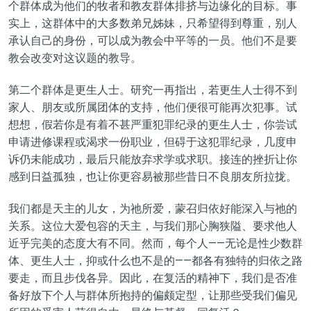
个群体成为他们的牧者和教友群体排挤与边缘化的目标。事
实上，这群体中的大多数弟兄姊妹，只希望得到尊重，别人
承认自己的身份，可以成为教会中平等的一员。他们不是要
教会改变对这议题的教导。
第二个群体是更生人士。研究一再指出，若更生人士得不到
家人、朋友或所属团体的支持，他们便很可能再次犯事。试
想想，假若你是有着不甚严重犯罪纪录的更生人士，你尝试
申请进修课程或渴求一份职业，但碍于这犯罪纪录，几度申
诉仍未能成功，最后只能放弃求学或求职。接连的挫折让你
感到日益孤独，也让你更容易被那些昔日不良朋友所拉拢。
我们都是天主的儿女，为祂所爱，蒙召归依好能深入与祂的
关系。这位大爱包容的天主，与我们那心胸狭隘、要求他人
近乎完美的态度大有不同。然而，每个人——无论是性少数群
体、更生人士，抑或什么也不是的——都各有独特的归依之路
要走，而且步伐各异。因此，在复活的精神下，我们是否准
备好放下个人与群体所抱持的偏颇定型，让那些受我们偏见