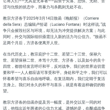
它将人们——尤其是无辜者——囚禁于失落、恐惧、无助、苦
涩与仇恨的状态中，而暴力与杀戮则无处不在。
教宗方济各于2025年3月14日致函《晚邮报》（Corriere
della Sera）总编辑卢恰诺（Luciano Fontana）时这样说; “战
争只会摧毁社区与环境，却无法为冲突提供解决方案；与此
同时，外交与国际组织亟需注入新的活力与公信力。”致函不
足两个月后，方济各便离开人世。
在当代历史上，教宗庇护十二世、若望二十三世、保禄六
世、若望保禄二世、本笃十六世、方济各，以及如今的良十
四世，都曾经发言呼吁和平，反对战争。我们的世界迫切需
要和平——人人都应该可享受和平。身处和平之中，我们可以
怀着希望与喜乐自由地呼吸。在复活期内，我们定睛于复活
主身上。我们对永久的和平与喜乐，就是有着这样确切的盼
望。
教宗方济各的信函亦提及另一幅度，是外交以至一同的对
话，他指出近年两者的公信力大减。遗憾的是，在酿成战争