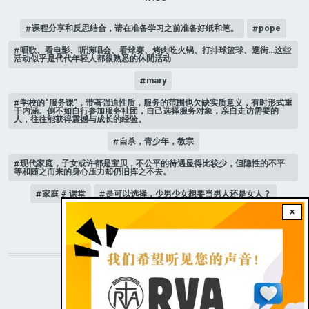
课程分享和反思结合，请在准备学习之前准备好纸和笔。
pope
唱歌、看电影、听演唱会、看球赛、烤肉吃火锅、打排球篮球、逛街…这些
活动似乎是代代年轻人都很熟悉的休閒活动
mary
学校的“服务课”，带著强迫性质，服务的范围也欠缺实质意义，有时形式重
于内涵。倒不如自行参加服务社团，自己选择服务对象，亲自走访需要的
人，往往能获得震撼与成长的经验。
自杀，青少年，教宗
现代家庭，子女或许都是宝贝，不公平的待遇显得比较少，但隐性的不平
等和随之而来的身心压力却仍旧挥之不去。
家庭 # 课堂
是可以选择，少男少女想要当男人还是女人？
×
人际关系
STAY CONNECTED WITH US!