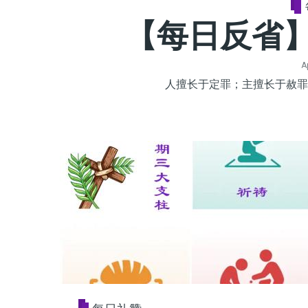
【每日反省】
A
人擅长于定罪；主擅长于赦罪