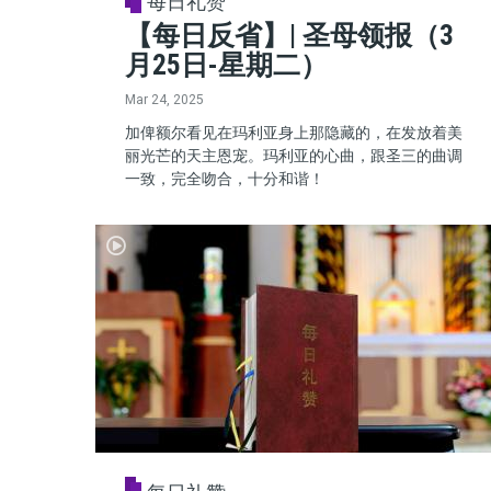
每日礼赞
【每日反省】| 圣母领报（3
月25日-星期二）
Mar 24, 2025
加俾额尔看见在玛利亚身上那隐藏的，在发放着美
丽光芒的天主恩宠。玛利亚的心曲，跟圣三的曲调
一致，完全吻合，十分和谐！