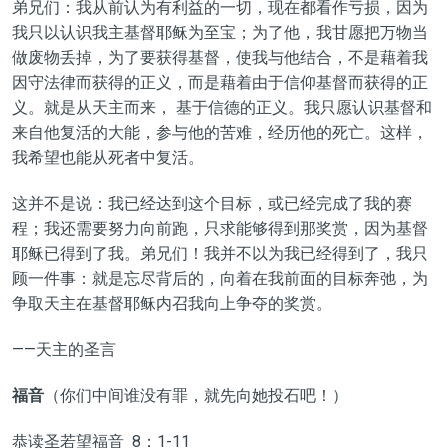
弟兄们：我从前认为有利益的一切，现在都看作亏损，因为
我只以认识我主基督耶稣为至宝；为了他，我甘愿把万物当
做废物丢掉，为了要获得基督，使我与他结合，不是藉着我
因守法律而获得的正义，而是藉着由于信仰基督而获得的正
义。就是从天主而来， 基于信德的正义。我只愿认识基督和
来自他复活的大能，参与他的苦难，经历他的死亡。这样，
我希望也能从死者中复活。
这并不是说：我已经达到这个目标，或已经完成了我的赛
程；我还需要努力向前跑，只求能够得到那奖赏，因为基督
耶稣已得到了我。弟兄们！我并不以为我已经得到了，我只
顾一件事：就是忘尽背后的，向着在我前面的目标奔弛，为
争取天主在基督耶稣内召我向上争夺的奖赏。
——天主的圣言
福音
（你们中间谁没有罪，就先向她投石吧！）
恭读圣若望福音 8：1-11