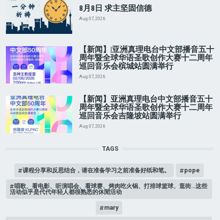
8月8日 求主坚固信德
Aug 07, 2026
【新闻】|亚洲真理电台中文部播音五十
周年暨全球华语圣歌创作大赛十二周年
巡回音乐会槟城站圆满举行
Aug 07, 2026
【新闻】亚洲真理电台中文部播音五十
周年暨全球华语圣歌创作大赛十二周年
巡回音乐会吉隆坡站圆满举行
Aug 07, 2026
TAGS
课程分享和反思结合，请在准备学习之前准备好纸和笔。
pope
唱歌、看电影、听演唱会、看球赛、烤肉吃火锅、打排球篮球、逛街…这些
活动似乎是代代年轻人都很熟悉的休閒活动
mary