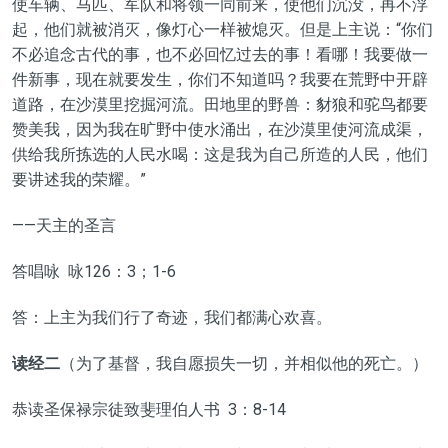
使车辆、马匹、军队和将领一同前来，使他们沉没，再不浮
起，他们就被消灭，像灯心一样被熄灭。但是上主说：“你们
不必追念古代的事，也不必回忆过去的事！看哪！我要做一
件新事，现在就要发生，你们不知道吗？我要在荒野中开辟
道路，在沙漠里挖掘河流。田地里的野兽：豺狼和驼鸟都要
赞美我，因为我在旷野中使水涌出，在沙漠里使河流成渠，
供给我所拣选的人民水喝：
这是我
为自己所造的人民，他们
要讲述我的荣耀。”
——天主的圣言
答唱咏 咏126：3；1-6
答：上主为我们行了奇迹，我们都满心欢喜。
读经二
（为了基督，我自愿损失一切，并相似他的死亡。）
恭读圣保禄宗徒致斐理伯人书 3：8-14