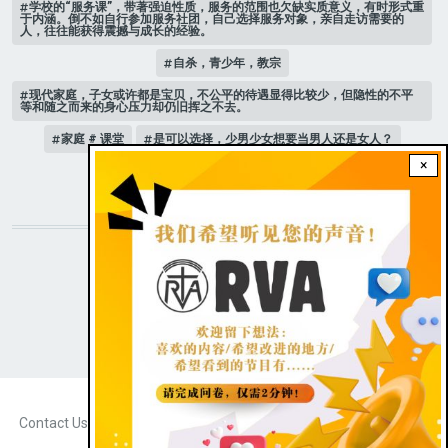
学校的“服务课”，带著强迫性质，服务的范围也欠缺实质意义，有时形式重
于内涵。倒不如自行参加服务社团，自己选择服务对象，亲自走访需要的
人，往往能获得震撼与成长的经验。
自杀，青少年，教宗
现代家庭，子女或许都是宝贝，不公平的待遇显得比较少，但隐性的不平
等和随之而来的身心压力却仍旧挥之不去。
家庭 # 课堂
是可以选择，少男少女想要当男人还是女人？
×
人际关系
STAY CONNECTED WITH US!
|
Dark theme
FOOTER
Contact Us