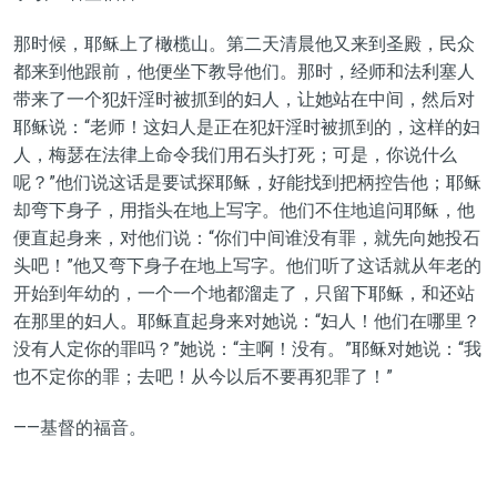
那时候，耶稣上了橄榄山。第二天清晨他又来到圣殿，民众
都来到他跟前，他便坐下教导他们。那时，经师和法利塞人
带来了一个犯奸淫时被抓到的妇人，让她站在中间，然后对
耶稣说：“老师！这妇人是正在犯奸淫时被抓到的，这样的妇
人，梅瑟在法律上命令我们用石头打死；可是，你说什么
呢？”他们说这话是要试探耶稣，好能找到把柄控告他；耶稣
却弯下身子，用指头在地上写字。他们不住地追问耶稣，他
便直起身来，对他们说：“你们中间谁没有罪，就先向她投石
头吧！”他又弯下身子在地上写字。他们听了这话就从年老的
开始到年幼的，一个一个地都溜走了，只留下耶稣，和还站
在那里的妇人。耶稣直起身来对她说：“妇人！他们在哪里？
没有人定你的罪吗？”她说：“主啊！没有。”耶稣对她说：“我
也不定你的罪；去吧！从今以后不要再犯罪了！”
——基督的福音。