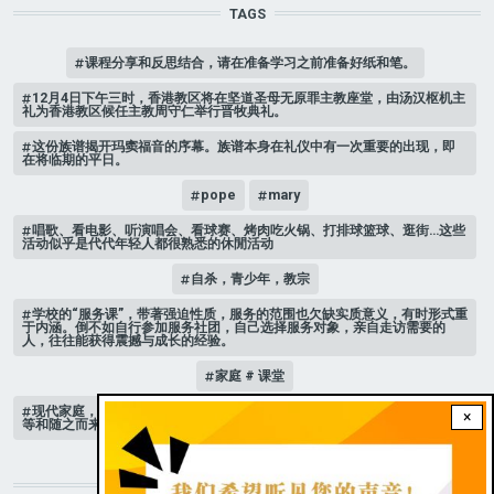
TAGS
课程分享和反思结合，请在准备学习之前准备好纸和笔。
12月4日下午三时，香港教区将在坚道圣母无原罪主教座堂，由汤汉枢机主
礼为香港教区候任主教周守仁举行晋牧典礼。
这份族谱揭开玛窦福音的序幕。族谱本身在礼仪中有一次重要的出现，即
在将临期的平日。
pope
mary
唱歌、看电影、听演唱会、看球赛、烤肉吃火锅、打排球篮球、逛街…这些
活动似乎是代代年轻人都很熟悉的休閒活动
自杀，青少年，教宗
学校的“服务课”，带著强迫性质，服务的范围也欠缺实质意义，有时形式重
于内涵。倒不如自行参加服务社团，自己选择服务对象，亲自走访需要的
人，往往能获得震撼与成长的经验。
家庭 # 课堂
现代家庭，子女或许都是宝贝，不公平的待遇显得比较少，但隐性的不平
×
等和随之而来的身心压力却仍旧挥之不去。
STAY CONNECTED WITH US!