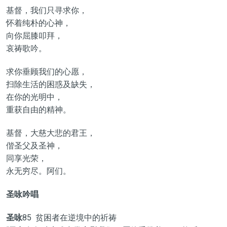
基督，我们只寻求你，
怀着纯朴的心神，
向你屈膝叩拜，
哀祷歌吟。
求你垂顾我们的心愿，
扫除生活的困惑及缺失，
在你的光明中，
重获自由的精神。
基督，大慈大悲的君王，
偕圣父及圣神，
同享光荣，
永无穷尽。阿们。
圣咏吟唱
圣咏
85 贫困者在逆境中的祈祷