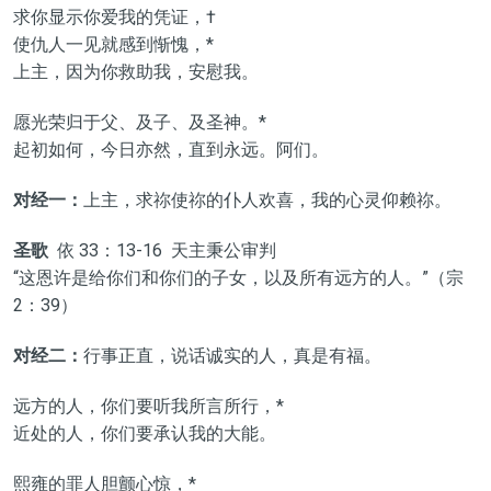
求你显示你爱我的凭证，†
使仇人一见就感到惭愧，*
上主，因为你救助我，安慰我。
愿光荣归于父、及子、及圣神。*
起初如何，今日亦然，直到永远。阿们。
对经一：
上主，求祢使祢的仆人欢喜，我的心灵仰赖祢。
圣歌
依 33：13-16 天主秉公审判
“这恩许是给你们和你们的子女，以及所有远方的人。”（宗
2：39）
对经二：
行事正直，说话诚实的人，真是有福。
远方的人，你们要听我所言所行，*
近处的人，你们要承认我的大能。
熙雍的罪人胆颤心惊，*