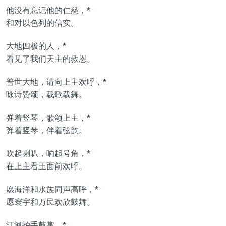
他没有忘记他的仁慈，*
和对以色列的信实。
大地四极的人，*
看见了我们天主的救恩。
普世大地，请向上主欢呼，*
咏诗赞颂，载歌载舞。
弹着竖琴，歌颂上主，*
弹着竖琴，伴着弦韵。
吹起喇叭，响起号角，*
在上主君王面前欢呼。
愿海洋和水族同声高呼，*
愿寰宇和万民欢欣鼓舞。
江河拍手鼓掌，*