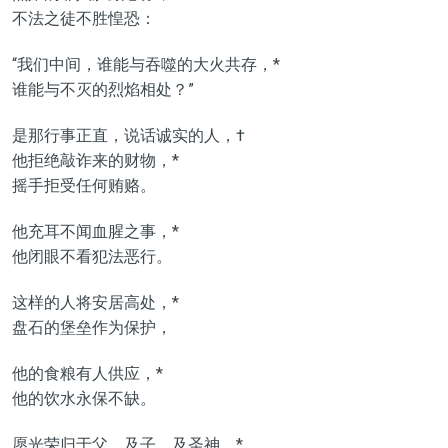
不法之徒不胜惶恐：
“我们中间，谁能与吞噬的大火共存，*
谁能与不灭的烈焰相处？”
是那行事正直，说话诚实的人，†
他拒绝敲诈来的财物，*
摇手拒受任何贿赂。
他充耳不闻血腥之事，*
他闭眼不看犯法恶行。
这样的人将安居高处，*
盘石的堡垒作为保护，
他的食粮有人供应，*
他的饮水永保不缺。
愿光荣归于父、及子、及圣神。*