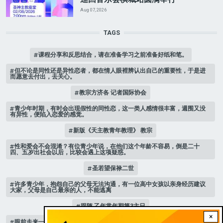
Aug 07, 2026
TAGS
课程分享和反思结合，请在准备学习之前准备好纸和笔。
但不论是同性还是异性恋者，都在情人眼裡辨认出自己的重要性，于是进
而愿意去付出，去关心。
教宗方济各 记者国际协会
青少年时期，有时会出现假性的同性恋，这一类人感情很丰富，週围又没
有异性，便陷入恋爱的感觉。
新版《天主教青年教理》 教宗
性和爱会不会混淆？有位青少年说，在他们这个年龄不容易，倒是二十
四、五岁出社会以后，比较会遇上这项疑惑。
圣若望保禄二世
许多青少年，抱怨自己的父母无法沟通，有一位高中女孩以亲身经历建议
大家，父母是自己最亲的人，不能逃离
跟随 乙年常年期第3主日
×
眼前走来一位魔女，可爱的妖媚中带点邪恶，身上穿著宫廷的小丑服，整