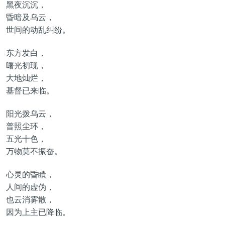
黑夜沉沉，
昏暗及乌云，
世间的动乱纠纷。
东方发白，
曙光初现，
大地灿烂，
基督已来临。
阳光拨乌云，
普照尘环，
五光十色，
万物莫不振奋。
心灵的昏瞶，
人间的虚伪，
也云消雾散，
因为上主已降临。