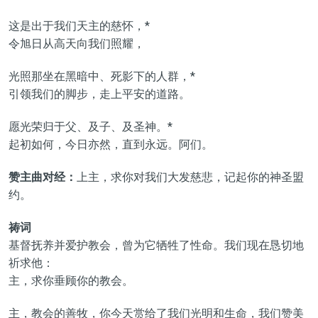
这是出于我们天主的慈怀，*
令旭日从高天向我们照耀，
光照那坐在黑暗中、死影下的人群，*
引领我们的脚步，走上平安的道路。
愿光荣归于父、及子、及圣神。*
起初如何，今日亦然，直到永远。阿们。
赞主曲对经：
上主，求你对我们大发慈悲，记起你的神圣盟
约。
祷词
基督抚养并爱护教会，曾为它牺牲了性命。我们现在恳切地
祈求他：
主，求你垂顾你的教会。
主，教会的善牧，你今天赏给了我们光明和生命，我们赞美