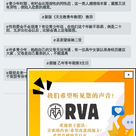
青少年时期，有时会出现假性的同性恋，这一类人感情很丰富，週围又没
有异性，便陷入恋爱的感觉。
新版《天主教青年教理》 教宗
性和爱会不会混淆？有位青少年说，在他们这个年龄不容易，倒是二十
四、五岁出社会以后，比较会遇上这项疑惑。
圣若望保禄二世
许多青少年，抱怨自己的父母无法沟通，有一位高中女孩以亲身经历建议
大家，父母是自己最亲的人，不能逃离
跟随 乙年常年期第3主日
眼前走来一位魔女，可爱的妖媚中带点邪恶，身上穿著宫廷的小丑服，整
×
个造型夸张华丽，非常特殊。
STAY CONNECTED WITH US!