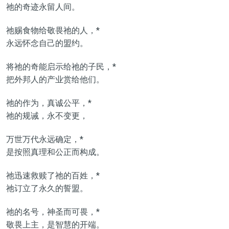
祂的奇迹永留人间。
祂赐食物给敬畏祂的人，*
永远怀念自己的盟约。
将祂的奇能启示给祂的子民，*
把外邦人的产业赏给他们。
祂的作为，真诚公平，*
祂的规诫，永不变更，
万世万代永远确定，*
是按照真理和公正而构成。
祂迅速救赎了祂的百姓，*
祂订立了永久的誓盟。
祂的名号，神圣而可畏，*
敬畏上主，是智慧的开端。