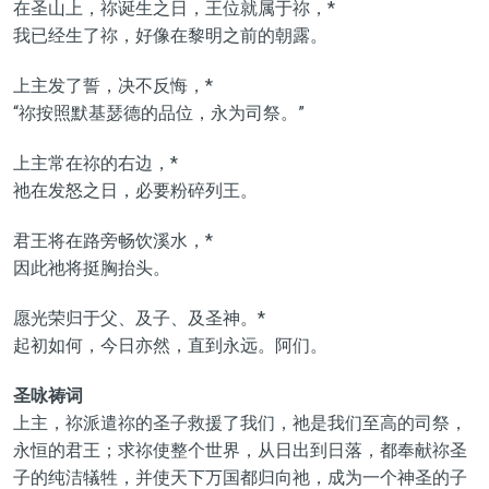
在圣山上，祢诞生之日，王位就属于祢，*
我已经生了祢，好像在黎明之前的朝露。
上主发了誓，决不反悔，*
“祢按照默基瑟德的品位，永为司祭。”
上主常在祢的右边，*
祂在发怒之日，必要粉碎列王。
君王将在路旁畅饮溪水，*
因此祂将挺胸抬头。
愿光荣归于父、及子、及圣神。*
起初如何，今日亦然，直到永远。阿们。
圣咏祷词
上主，祢派遣祢的圣子救援了我们，祂是我们至高的司祭，
永恒的君王；求祢使整个世界，从日出到日落，都奉献祢圣
子的纯洁犠牲，并使天下万国都归向祂，成为一个神圣的子