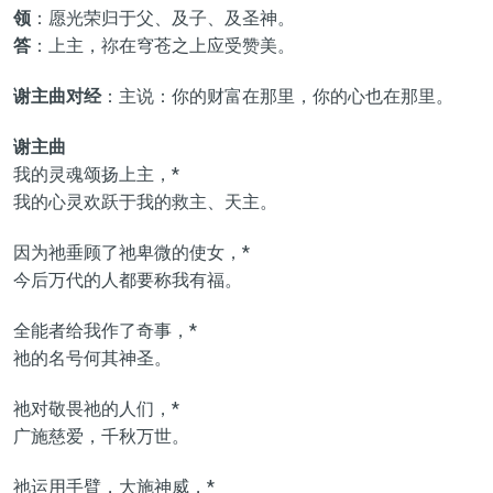
领
：愿光荣归于父、及子、及圣神。
答
：上主，祢在穹苍之上应受赞美。
谢主曲对经
：主说：你的财富在那里，你的心也在那里。
谢主曲
我的灵魂颂扬上主，*
我的心灵欢跃于我的救主、天主。
因为祂垂顾了祂卑微的使女，*
今后万代的人都要称我有福。
全能者给我作了奇事，*
祂的名号何其神圣。
祂对敬畏祂的人们，*
广施慈爱，千秋万世。
祂运用手臂，大施神威，*