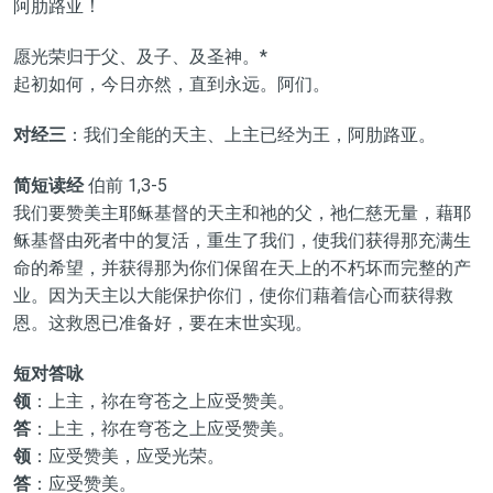
阿肋路亚！
愿光荣归于父、及子、及圣神。*
起初如何，今日亦然，直到永远。阿们。
对经三
：我们全能的天主、上主已经为王，阿肋路亚。
简短读经
伯前 1,3-5
我们要赞美主耶稣基督的天主和祂的父，祂仁慈无量，藉耶
稣基督由死者中的复活，重生了我们，使我们获得那充满生
命的希望，并获得那为你们保留在天上的不朽坏而完整的产
业。因为天主以大能保护你们，使你们藉着信心而获得救
恩。这救恩已准备好，要在末世实现。
短对答咏
领
：上主，祢在穹苍之上应受赞美。
答
：上主，祢在穹苍之上应受赞美。
领
：应受赞美，应受光荣。
答
：应受赞美。