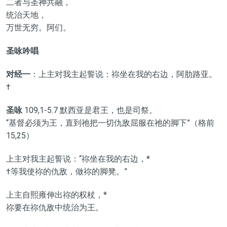
二者与圣神共融，
统治天地，
万世无穷。阿们。
圣咏吟唱
对经一
：上主对我主起誓说：祢坐在我的右边，阿肋路亚。
†
圣咏
109,1-5.7 默西亚是君王，也是司祭。
“基督必须为王，直到祂把一切仇敌屈服在祂的脚下”（格前
15,25）
上主对我主起誓说：“祢坐在我的右边，*
†等我使祢的仇敌，做祢的脚凳。”
上主自熙雍伸出祢的权杖，*
祢要在祢仇敌中统治为王。