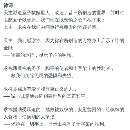
祷词
天主派遣圣子救赎世人，改造了昔日所创造的世界，并时时
以慈爱予以更新。我们现在以欢愉之心向祂呼求：
上主，求祢在我们中间重行祢慈爱的奇迹异事。
天主，我们感谢祢，因为祢在所创造的万物身上启示了祢的
全能，
── 宇宙的运行，显示了祢的照顾。
求祢藉着祢的圣子，和平的使者和十字架上的胜利者，
── 救我们免除无谓的恐惧和失望。
求祢赏赐所有爱护和尊重正义的人，
── 诚心诚意地共同创建世界的真正和平。
求祢援助受压迫的，拯救被奴役的，安慰贫困的，给饥饿的
人食物，使病弱的人坚强，
── 求祢在一切事上，显示出祢圣子十字架的胜利。