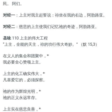
民。 阿们。
对经一
：上主对我主起誓说：祢坐在我的右边，阿肋路亚。
对经二
：慈悲的上主使我们记忆祂的奇迹，阿肋路亚。
圣咏
110 上主的伟大工程
“上主，全能的天主，祢的功行伟大奇妙。” （默 15,3）
在义人的集会和团聚中，*
我必要全心赞颂上主。
上主的化工确实伟大，*
凡喜爱它的，必须探察。
祂的作为辉煌光明，*
祂的正义永远常存。
上主实在慈悲良善，*