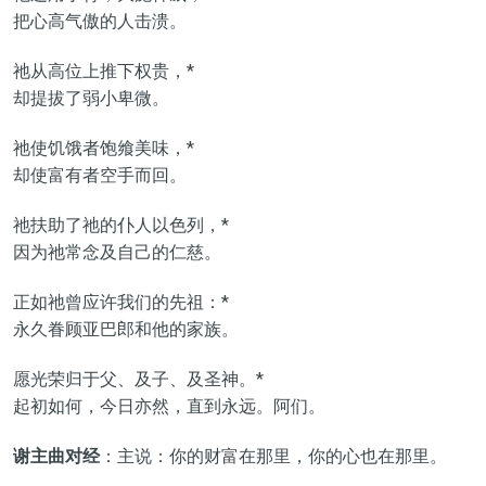
把心高气傲的人击溃。
祂从高位上推下权贵，*
却提拔了弱小卑微。
祂使饥饿者饱飨美味，*
却使富有者空手而回。
祂扶助了祂的仆人以色列，*
因为祂常念及自己的仁慈。
正如祂曾应许我们的先祖：*
永久眷顾亚巴郎和他的家族。
愿光荣归于父、及子、及圣神。*
起初如何，今日亦然，直到永远。阿们。
谢主曲对经
：主说：你的财富在那里，你的心也在那里。