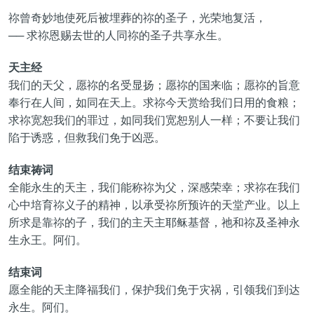
祢曾奇妙地使死后被埋葬的祢的圣子，光荣地复活，
── 求祢恩赐去世的人同祢的圣子共享永生。
天主经
我们的天父，愿祢的名受显扬；愿祢的国来临；愿祢的旨意
奉行在人间，如同在天上。求祢今天赏给我们日用的食粮；
求祢宽恕我们的罪过，如同我们宽恕别人一样；不要让我们
陷于诱惑，但救我们免于凶恶。
结束祷词
全能永生的天主，我们能称祢为父，深感荣幸；求祢在我们
心中培育祢义子的精神，以承受祢所预许的天堂产业。以上
所求是靠祢的子，我们的主天主耶稣基督，祂和祢及圣神永
生永王。阿们。
结束词
愿全能的天主降福我们，保护我们免于灾祸，引领我们到达
永生。阿们。