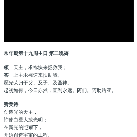
常年期第十九周主日 第二晚祷
领
：天主，求祢快来拯救我；
答
：上主求祢速来扶助我。
愿光荣归于父、及子、及圣神。
起初如何，今日亦然，直到永远。阿们。阿肋路亚。
赞美诗
创造光的天主，
祢使白昼大放光明；
在新光的照耀下，
开始创造宇宙的工程。