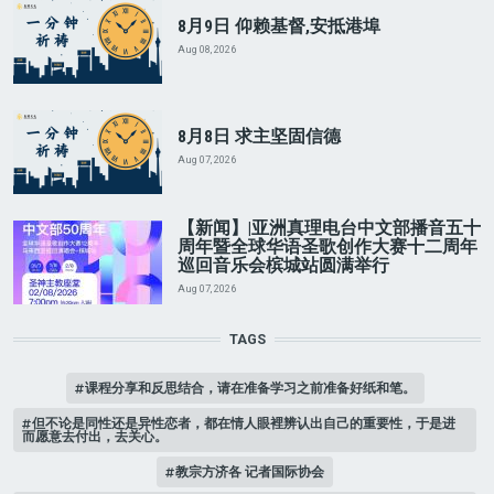
8月9日 仰赖基督,安抵港埠
Aug 08, 2026
8月8日 求主坚固信德
Aug 07, 2026
【新闻】|亚洲真理电台中文部播音五十
周年暨全球华语圣歌创作大赛十二周年
巡回音乐会槟城站圆满举行
Aug 07, 2026
TAGS
课程分享和反思结合，请在准备学习之前准备好纸和笔。
但不论是同性还是异性恋者，都在情人眼裡辨认出自己的重要性，于是进
而愿意去付出，去关心。
教宗方济各 记者国际协会