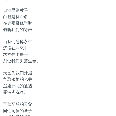
自清晨到黄昏，
白昼是祢命名；
在这夜幕低垂时，
俯听我们的祷声。
当我们忘掉永生，
沉溺在罪恶中，
求祢伸出援手，
别让我们失落生命。
天国为我们开启，
争取永恒的光荣；
逃避邪恶的遭遇，
罪污皆洗净。
至仁至慈的天父，
同性同体的圣子，