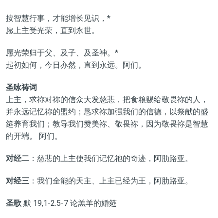
按智慧行事，才能增长见识，*
愿上主受光荣，直到永世。
愿光荣归于父、及子、及圣神。*
起初如何，今日亦然，直到永远。阿们。
圣咏祷词
上主，求祢对祢的信众大发慈悲，把食粮赐给敬畏祢的人，
并永远记忆祢的盟约；恳求祢加强我们的信德，以祭献的盛
筵养育我们；教导我们赞美祢、敬畏祢，因为敬畏祢是智慧
的开端。 阿们。
对经二
：慈悲的上主使我们记忆祂的奇迹，阿肋路亚。
对经三
：我们全能的天主、上主已经为王，阿肋路亚。
圣歌
默 19,1-2.5-7 论羔羊的婚筵