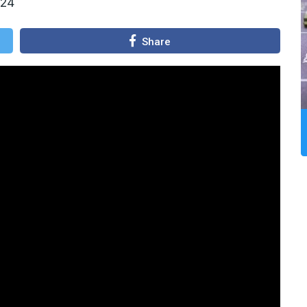
024
Share