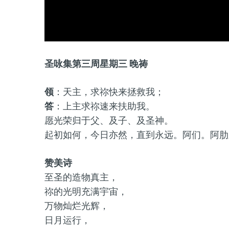
圣咏集第三周星期三 晚祷
领
：天主，求祢快来拯救我；
答
：上主求祢速来扶助我。
愿光荣归于父、及子、及圣神。
起初如何，今日亦然，直到永远。阿们。阿肋
赞美诗
至圣的造物真主，
祢的光明充满宇宙，
万物灿烂光辉，
日月运行，