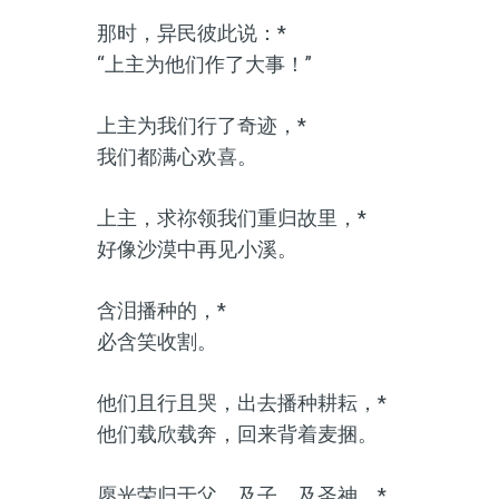
那时，异民彼此说：*
“上主为他们作了大事！”
上主为我们行了奇迹，*
我们都满心欢喜。
上主，求祢领我们重归故里，*
好像沙漠中再见小溪。
含泪播种的，*
必含笑收割。
他们且行且哭，出去播种耕耘，*
他们载欣载奔，回来背着麦捆。
愿光荣归于父、及子、及圣神。*