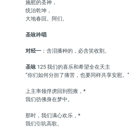
施慰的圣神，
统治乾坤，
大地春回。阿们。
圣咏吟唱
对经一
：含泪播种的，必含笑收割。
圣咏
125 我们的喜乐和希望全在天主
“你们如何分担了痛苦，也要同样共享安慰。”（格
上主率领俘虏回到熙雍，*
我们彷佛身在梦中。
那时，我们满心欢乐，*
我们引吭高歌。