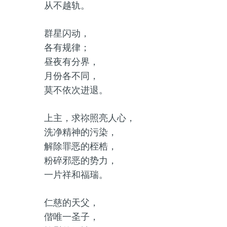
从不越轨。
群星闪动，
各有规律；
昼夜有分界，
月份各不同，
莫不依次进退。
上主，求祢照亮人心，
洗净精神的污染，
解除罪恶的桎梏，
粉碎邪恶的势力，
一片祥和福瑞。
仁慈的天父，
偕唯一圣子，