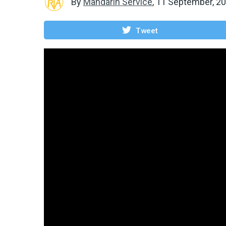
By
Mandarin Service
,
11 September, 2
Tweet