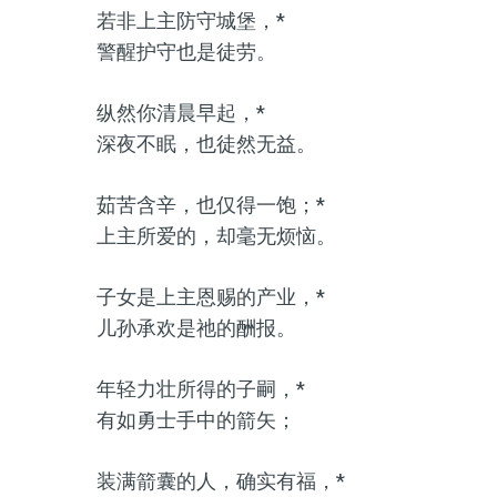
若非上主防守城堡，*
警醒护守也是徒劳。
纵然你清晨早起，*
深夜不眠，也徒然无益。
茹苦含辛，也仅得一饱；*
上主所爱的，却毫无烦恼。
子女是上主恩赐的产业，*
儿孙承欢是祂的酬报。
年轻力壮所得的子嗣，*
有如勇士手中的箭矢；
装满箭囊的人，确实有福，*