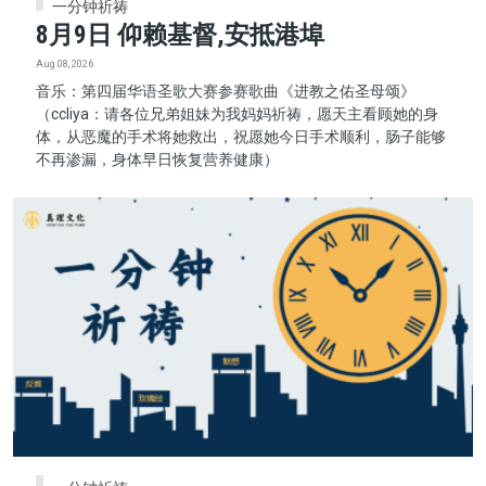
一分钟祈祷
8月9日 仰赖基督,安抵港埠
Aug 08, 2026
音乐：第四届华语圣歌大赛参赛歌曲《进教之佑圣母颂》
（ccliya：请各位兄弟姐妹为我妈妈祈祷，愿天主看顾她的身
体，从恶魔的手术将她救出，祝愿她今日手术顺利，肠子能够
不再渗漏，身体早日恢复营养健康）