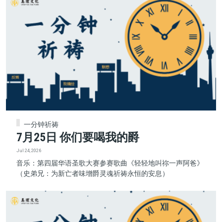
一分钟祈祷
7月25日 你们要喝我的爵
Jul 24, 2026
音乐：第四届华语圣歌大赛参赛歌曲《轻轻地叫祢一声阿爸》
（史弟兄：为新亡者味增爵灵魂祈祷永恒的安息）