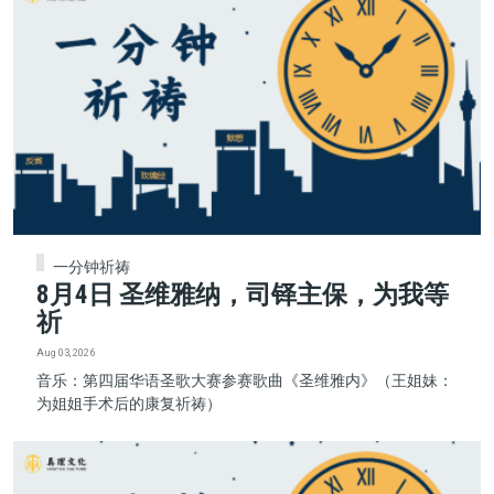
一分钟祈祷
8月4日 圣维雅纳，司铎主保，为我等
祈
Aug 03, 2026
音乐：第四届华语圣歌大赛参赛歌曲《圣维雅内》（王姐妹：
为姐姐手术后的康复祈祷）