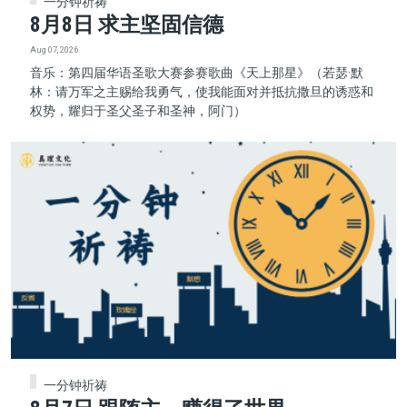
一分钟祈祷
8月8日 求主坚固信德
Aug 07, 2026
音乐：第四届华语圣歌大赛参赛歌曲《天上那星》（若瑟·默
林：请万军之主赐给我勇气，使我能面对并抵抗撒旦的诱惑和
权势，耀归于圣父圣子和圣神，阿门）
一分钟祈祷