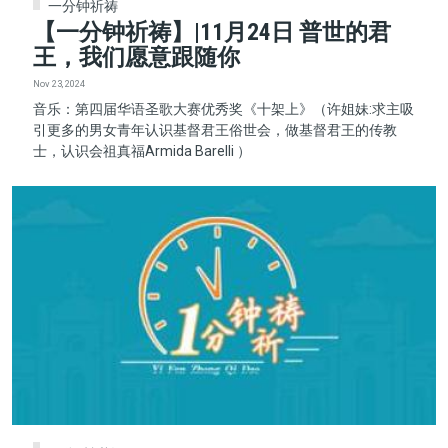
一分钟祈祷
【一分钟祈祷】|​​​​​​​11月24日 普世的君
王，我们愿意跟随你
Nov 23, 2024
音乐：第四届华语圣歌大赛优秀奖《十架上》（许姐妹:求主吸
引更多的男女青年认识基督君王俗世会，做基督君王的传教
士，认识会祖真福Armida Barelli ）