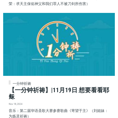
荣：求天主保佑神父和我们罪人不被刀剑所伤害）
一分钟祈祷
【一分钟祈祷】|11月19日 想要看看耶
稣
Nov 18, 2024
音乐：第二届华语圣歌大赛参赛歌曲《寄望于主》（刘姐妹：
为炼灵祈祷）