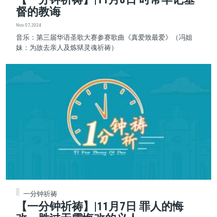
督的教诲
Nov 07, 2024
音乐：第三届华语圣歌大赛参赛歌曲《真爱致最爱》（冯姐
妹：为故去亲人及炼狱灵魂祈祷）
一分钟祈祷
【一分钟祈祷】|11月7日 罪人的悔