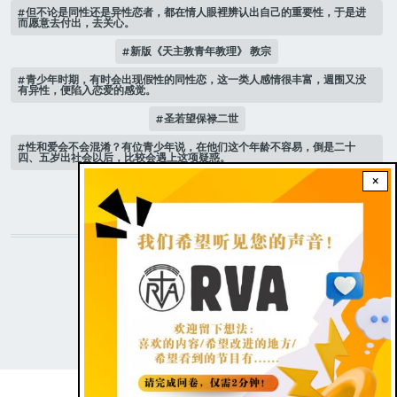
但不论是同性还是异性恋者，都在情人眼裡辨认出自己的重要性，于是进
而愿意去付出，去关心。
新版《天主教青年教理》 教宗
青少年时期，有时会出现假性的同性恋，这一类人感情很丰富，週围又没
有异性，便陷入恋爱的感觉。
圣若望保禄二世
性和爱会不会混淆？有位青少年说，在他们这个年龄不容易，倒是二十
四、五岁出社会以后，比较会遇上这项疑惑。
×
跟随 乙年常年期第3主日
STAY CONNECTED WITH US!
|
Dark theme