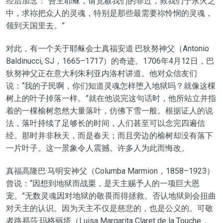
经后加念：“吾主耶稣，请宽赦我们的罪过，救我们于永火之
中，求祢把众人的灵魂，特别是那些最需要祢怜悯的灵魂，
领到天国里去。”
对此，有一个关于耶稣会士真福安道·巴狄努神父（Antonio
Baldinucci, SJ，1665–1717）的奇迹。1706年4月12日，巴
狄努神父正在意大利朱利亚内洛村讲道。他对众信友们
说：“我的子民啊，你们知道灵魂怎样堕入地狱吗？就像这棵
树上的叶子掉落一样。”就在他说完这句话时，他所站立并指
着的一棵榆树忽然大量落叶，仿佛下雪一般。根据证人的说
法，落叶持续了足够长的时间，人们甚至可以念完四遍信
经。那时并非秋天，而是春天；而且旁边的榆树却没有落下
一片叶子。这一景象令人震撼。许多人为此而悔改。
真福高隆巴·马明安神父（Columba Marmion，1858–1923）
曾说：“因想到地狱而战栗，是天主赐予人的一项巨大恩
宠。”无数灵魂因对地狱的敬畏而得拯救。否认地狱则会扭曲
对天主的认识。因为天主不仅是慈悲的，也是公义的。可敬
者路易莎·玛格丽塔（Luisa Margarita Claret de la Touche，