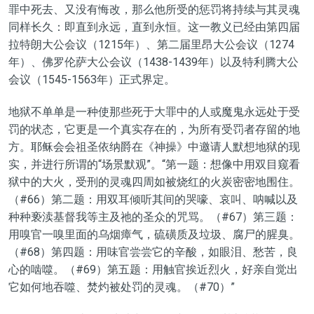
罪中死去、又没有悔改，那么他所受的惩罚将持续与其灵魂
同样长久：即直到永远，直到永恒。这一教义已经由第四届
拉特朗大公会议（1215年）、第二届里昂大公会议（1274
年）、佛罗伦萨大公会议（1438-1439年）以及特利腾大公
会议（1545-1563年）正式界定。
地狱不单单是一种使那些死于大罪中的人或魔鬼永远处于受
罚的状态，它更是一个真实存在的，为所有受罚者存留的地
方。耶稣会会祖圣依纳爵在《神操》中邀请人默想地狱的现
实，并进行所谓的“场景默观”。“第一题：想像中用双目窥看
狱中的大火，受刑的灵魂四周如被烧红的火炭密密地围住。
（#66）第二题：用双耳倾听其间的哭嚎、哀叫、呐喊以及
种种亵渎基督我等主及祂的圣众的咒骂。（#67）第三题：
用嗅官一嗅里面的乌烟瘴气，硫磺质及垃圾、腐尸的腥臭。
（#68）第四题：用味官尝尝它的辛酸，如眼泪、愁苦，良
心的啮噬。（#69）第五题：用触官挨近烈火，好亲自觉出
它如何地吞噬、焚灼被处罚的灵魂。（#70）”