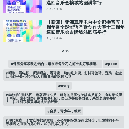
巡回音乐会槟城站圆满举行
Aug 07, 2026
【新闻】亚洲真理电台中文部播音五十
周年暨全球华语圣歌创作大赛十二周年
巡回音乐会吉隆坡站圆满举行
Aug 07, 2026
TAGS
课程分享和反思结合，请在准备学习之前准备好纸和笔。
pope
唱歌、看电影、听演唱会、看球赛、烤肉吃火锅、打排球篮球、逛街…这些
活动似乎是代代年轻人都很熟悉的休閒活动
mary
学校的“服务课”，带著强迫性质，服务的范围也欠缺实质意义，有时形式重
于内涵。倒不如自行参加服务社团，自己选择服务对象，亲自走访需要的
人，往往能获得震撼与成长的经验。
自杀，青少年，教宗
现代家庭，子女或许都是宝贝，不公平的待遇显得比较少，但隐性的不平
等和随之而来的身心压力却仍旧挥之不去。