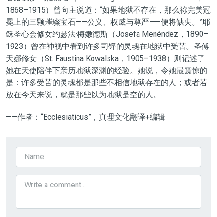
1868–1915）曾向主说道：“如果地狱不存在，那么祢完美冠
冕上的三颗璀璨宝石——公义、权威与尊严——便将缺失。”耶
稣圣心会修女约瑟法·梅嫩德斯（Josefa Menéndez，1890–
1923）曾在神视中看到许多司铎的灵魂在地狱中受苦。圣傅
天娜修女（St. Faustina Kowalska，1905–1938）则记述了
她在天使陪伴下亲历地狱深渊的经验。她说，令她最震惊的
是：许多受苦的灵魂都是那些不相信地狱存在的人；或者若
放在今天来说，就是那些以为地狱是空的人。
——作者：“Ecclesiaticus”，真理文化翻译+编辑