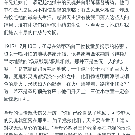
弟兄姐妹们，请记起地狱中的灵魂并向耶稣基督祈祷。他们
中有些人是因为不相信基督的来临；有些人虽然相信，却没
有按照祂的诫命去生活。感谢天主没有使我们落入这些人的
结局，没有让我们在罪恶中结束生命，时至今日，祂仍对我
们施以丰厚的仁慈与怜悯。
1917年7月13日，圣母在法蒂玛向三位牧童所揭示的秘密，
也以一幅可怕的地狱异象开始。该异象与圣依纳爵《神操》
里对地狱的“场景默观”极其相似。那并不是空无一人的地
狱，而是充满被罚灵魂的地狱，一个似乎位于地下的巨大火
海。魔鬼和灵魂都沉浸在火焰之中。他们像透明而漆黑或铜
色的炭火，形状如人的影像，在火中漂浮着。路济亚修女写
道：若不是圣母预先答应带他们升天堂，三位小牧童一定会
因惊恐而死。
圣母的话语既悲伤又严厉：“你们已经看见了地狱，可怜罪人
的灵魂就堕落在那里......为了拯救他们，天主要在世界上建立
对我无玷圣心的敬礼。”圣母还教导三位牧童要在每端的玫瑰