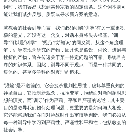
词时，我们容易联想到某种宗教的固定信条。这个词本身可
能让我们减少反思、质疑或寻求新方案的意愿。
就教会的社会训导而言，我们必须明确
“
训导
”
有另一重更积
极的意义，若
没有这一含义
，对话本身将失去根基。
“训
导”
可以是
“
科学
”
、
“
规范
”
或
“
知识
”
的同义词。
从这个角度
理
解，
训导
表现为研究的产物，因
此也是
假设、讨论、进展与
挫折
的产物
，旨在传递关于某一
特定问题的
可靠、系统且有
序的知识
体系
。因此，
训导
不同于观点，而是
一种
共同
的
、
集体
的、甚至多
学科
的
对真理的追求。
“
灌输
”
是不道德的。它
会
扼杀批判性
思维
，
破坏
尊重良知的
神圣自由，
它抵制
新观念，
抗拒变革，
拒绝面对新问题时思
想的
演变
。而
“
训导
”
作为严肃、平和且严谨的论述，
其主要
目的
是教导我们如何
处理
问题，更重要的是如何
与人相处
。
它
还能帮助
我们
在
面对挑战时作出审慎
地
判断。我们必须从
每一种
训导
中学习到严肃性、严谨性和平和性，包括教会的
社会
训导
。