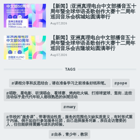
【新闻】|亚洲真理电台中文部播音五十
周年暨全球华语圣歌创作大赛十二周年
巡回音乐会槟城站圆满举行
Aug 07, 2026
【新闻】亚洲真理电台中文部播音五十
周年暨全球华语圣歌创作大赛十二周年
巡回音乐会吉隆坡站圆满举行
Aug 07, 2026
TAGS
课程分享和反思结合，请在准备学习之前准备好纸和笔。
pope
唱歌、看电影、听演唱会、看球赛、烤肉吃火锅、打排球篮球、逛街…这些
活动似乎是代代年轻人都很熟悉的休閒活动
mary
学校的“服务课”，带著强迫性质，服务的范围也欠缺实质意义，有时形式重
于内涵。倒不如自行参加服务社团，自己选择服务对象，亲自走访需要的
人，往往能获得震撼与成长的经验。
自杀，青少年，教宗