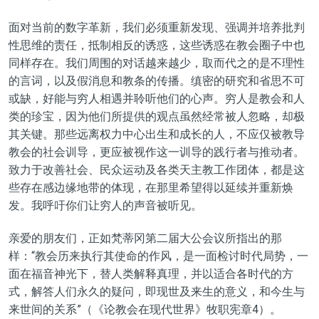
面对当前的数字革新
，我们必须重新发现、强调并培养批判
性思维的责任，抵制相反的诱惑
，
这些诱惑在教会圈子中
也
同样存在
。我们周围的对话越来越少，取而代之的是不理性
的言词，以及假消息和教条的传播。缜密的研究和省思不可
或缺，好能与穷人相遇并聆听他们的心声。穷人是教会和人
类的珍宝，因为他们所提供的观点虽然经常被人忽略，却极
其关键。那些远离权力中心出生和成长的人
，
不应仅被教导
教会的社会训导，更应被视作这一训导的践行者与推动者。
致力于改善社会、民众运动及各类天主教
工作
团体，都是这
些存在感边缘地带的体现
，在那里希望得以延续并重新焕
发
。我
呼吁
你们让穷人的声音被听见。
亲爱的朋友们，正如梵蒂冈第二届大公会议所
指出的那
样
：
“教会历来执行其使命的作风，是一面检讨时代局势，一
面在福音神光下，替人类解释真理，并以适合各时代的方
式，解答人们永久的疑问，即现世及来生的意义，和今生与
来世间的关系”
（《论教会在现代世界》牧职宪章4）。