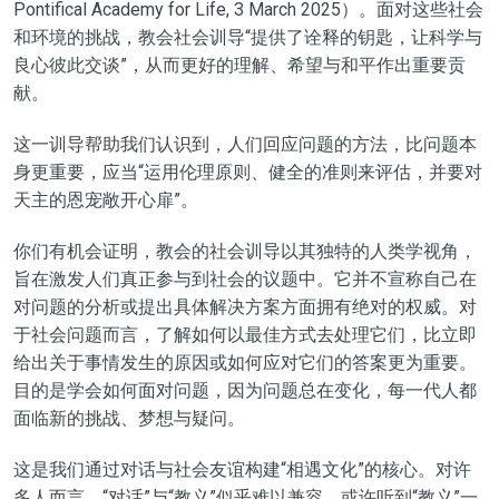
Pontifical Academy for Life, 3 March 2025）。面对这些社会
和环境的挑战，教会社会训导
“
提供了诠释的钥匙，让科学与
良心彼此交谈
”，
从而
更好的
理解、希望与和平作出
重要
贡
献。
这一训导帮助我们认识到，人们回应问题的方法，比问题本
身更重要
，
应当
“
运用伦理原则、健全的准则来评估，并要对
天主的恩宠敞开心扉
”
。
你们有机会证明，教会的社会训导以其独特的人类学视角，
旨在激发
人们真正参与到
社会
的
议题
中
。它并不宣称自己在
对问题的分析或提出具体解决方案方面拥有绝对的权威。对
于社会问题而言，了解如何以最佳方式去处理它们
，
比立即
给出关于事情发生的原因或如何应对它们的答案更为重要
。
目的
是学会
如何
面对问题，因为问题总在变化，每一代人都
面临新的挑战、梦想与疑问。
这是我们通过对话与社会友谊构建
“
相遇文化
”
的核心。对许
多人而言，
“
对话
”
与
“
教义
”
似乎难以兼容。或许听到
“
教义
”
一