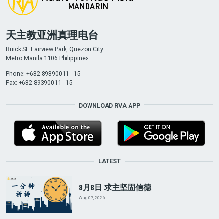
天主教亚洲真理电台
Buick St. Fairview Park, Quezon City
Metro Manila 1106 Philippines
Phone: +632 89390011 - 15
Fax: +632 89390011 - 15
DOWNLOAD RVA APP
LATEST
8月8日 求主坚固信德
Aug 07, 2026