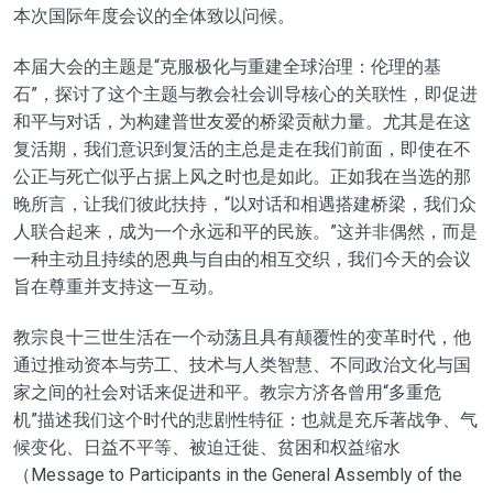
本次国际年
度会议的
全体致以问候。
本届大会
的
主题是
“
克服极化与重建全球治理：伦理的基
石
”，探讨了这个主题与教会社会训导核心的关联性
，即促进
和平与对话，为构建普世
友爱
的桥梁贡献力量。
尤其
是在这
复活期，我们意识到复活的主总
是走
在我们前
面
，即使在不
公正
与死亡似乎占据上风之时
也是如此
。正如我在当选
的那
晚所言
，
让我们彼此扶持，
“以对话和相遇搭建桥梁，我们众
人联合起来，成为一个永远和平的民族
。
”
这并非偶然，而是
一种主动且持续的恩典与自由的相互
交织
，我们今天的
会议
旨在尊重并支持这一互动。
教宗
良
十三世生活在一个动荡
且具有颠覆性的变革时代
，他
通过推动资本与劳工、技术与人类智慧、不同政治文化与国
家之间的社会对话来促进和平。教宗方济各曾用
“
多重危
机
”
描述我们这个时代的悲剧性特征：也就是充斥著战争、气
候变化、日益不平等、被迫迁徙、贫困和权益缩水
（Message to Participants in the General Assembly of the