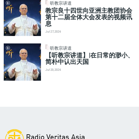
听教宗讲道
教宗良十四世向亚洲主教团协会
第十二届全体大会发表的视频讯
息
Jul 27, 2026
听教宗讲道
【听教宗讲道】|在日常的渺小、
简朴中认出天国
Jul 20, 2026