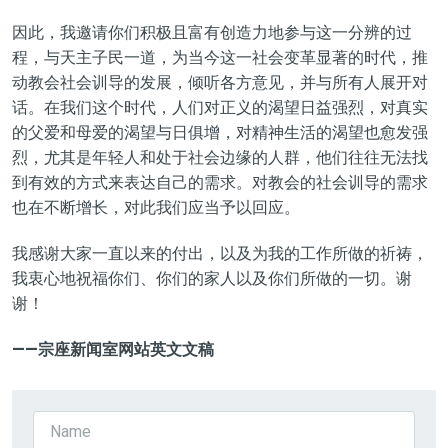
因此，我邀请你们积极且富有创造力地参与这一
分辨的过
程
，与天主子民一道，为当今这一社会变革显著的时代
，
推
动教会社会训导的发展，倾听各方意见，并与所有人展开对
话。在我们这个时代，人们对正义的渴望日益强烈，对真实
的
父爱和母爱的渴望与日俱增，对精神生活的渴望也愈发强
烈，尤其是年轻人和处于社会边缘的人群，他们往往无法找
到有效的方式来表达自己的需求。对教会的社会
训导
的需求
也在不断增长，对此我们应当予以回应。
我感谢大家一直以来的付出
，
以及为我的工作所做的祈祷，
我衷心
地
祝福你们、你们的
家人以
及你们
所做的
一切。谢
谢！
——宗座新闻室网站
英文文稿