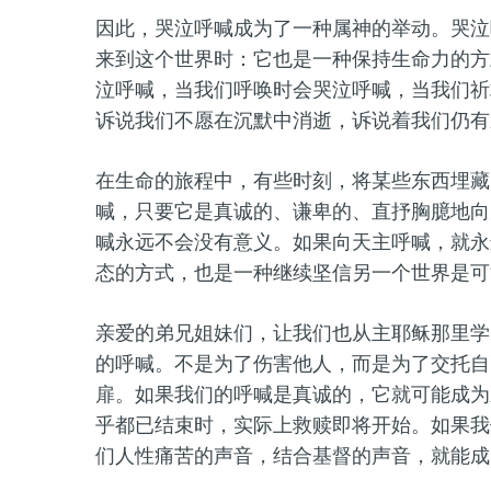
因此，
哭泣
呼喊成为
了
一种属
神
的举动。
哭泣
来到这个世界时：它也是一种保持生命力的方
泣呼喊
，当我们呼唤时会
哭泣呼喊
，当我们祈
诉说我们不愿在沉默中消逝，诉说
着
我们仍有
在生命
的
旅程中，有些时刻，将某些东西埋藏
喊，只要它是真诚的、谦卑的、直抒胸臆地向
喊永远不会没有意义。如果
向
天主
呼喊
，就永
态的方式，
也是一种继续坚信另一个世界是可
亲爱的弟兄姐妹们，让我们也从主耶稣那里
学
的呼喊。不是为了伤害
他人
，而是为了交托自
扉。如果我们的呼喊是真诚的，它就可能成为
乎都已结束时，实际上救赎即将开始。如果我
们人性痛苦的声音，结合基督的声音，就能成