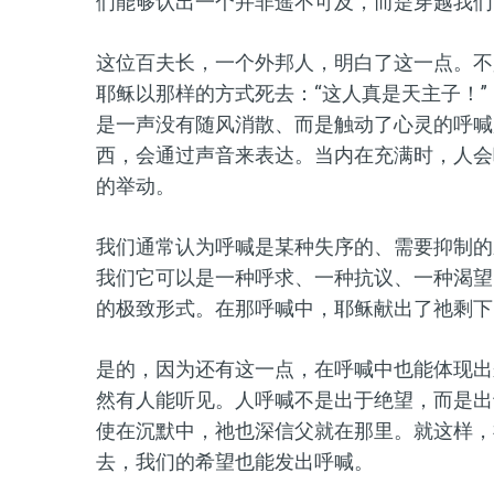
们
能够
认出一个并非遥不可及，而是穿越我们
这位
百夫长，一个外邦人，明白了这一点。不
耶稣以那样的方式死去：
“这人真是天主子！”
是一声没有随风消散、而是触动了心灵的呼喊
西，会
通过
声音来表达。当
内在
充满时，人会
的举动。
我们
通常
认为呼喊是某种失序的、需要
抑制
的
我们它可以是一种呼求、一种抗议、一种渴望
的
极致
形式。在那呼喊中，耶稣
献
出了
祂
剩下
是的，因为还有这一点，在呼喊中也能体现出
然有人能听见。人呼喊不是出于绝望，而是出
使在沉默中，
祂
也深信父就在那里。
就这样
，
去，我们的希望也能发出呼喊。