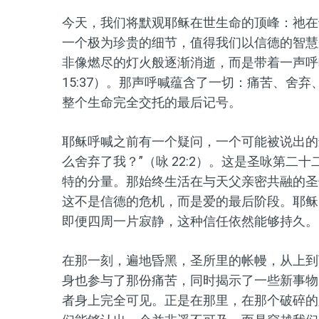
今天，我们将默观耶稣在世生命的顶峰：
祂
在
一个极为珍贵的细节，值得我们以信德的智慧
非像燃尽的灯火般逐渐消逝，而是带着一声呼
15:37）。那声呼喊蕴含了一切：痛苦、舍
整个生命完全交托的最后记号。
耶稣呼喊之前有一个
疑问
，一个可能被说出的
么舍弃了我？”
（咏 22:2）。这是圣咏第
二十
特的
分量
。那始终生活在与
天父亲密
共融的圣
这不是信德的危机，而是爱的最后阶段。耶稣
即便四周一片寂静，这种信任依然能够持久。
在那一刻，遍地昏黑，圣所里的帐幔，从上到
身也参与了那份痛苦，同时揭示了一些新事物
者身上完全可见。正是在那里，在那个破碎的