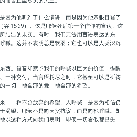
的痛苦直至尽头的天主。
是因为他听到了什么演讲，而是因为他
亲眼目睹了
（谷 15:39）。这是耶稣死后第一个
信仰
的宣认。
这
所结出的果实。有时，我们无法用言语表达的东
呼喊。这并不
表明
总是软弱；它也可以是人类深沉
东西。福音却赋予我们的呼喊以巨大的价值，提醒
、一种交付。当言语耗尽之时
，
它甚至可以是祈祷
的一切：
祂
全部的爱，
祂
全部的希望。
来：一种不曾放弃的希望。人呼喊，是因为相信仍
于渴望。耶稣不是向
天
父抗议，而是向
祂
呼喊。即
祂
以
这种
方式向我们表明，即便一切看似都已失