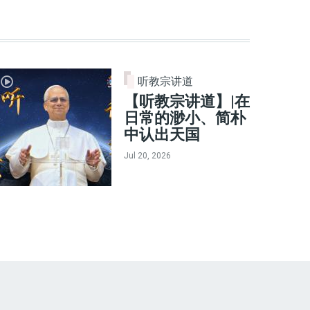
听教宗讲道
【听教宗讲道】|在
日常的渺小、简朴
中认出天国
Jul 20, 2026