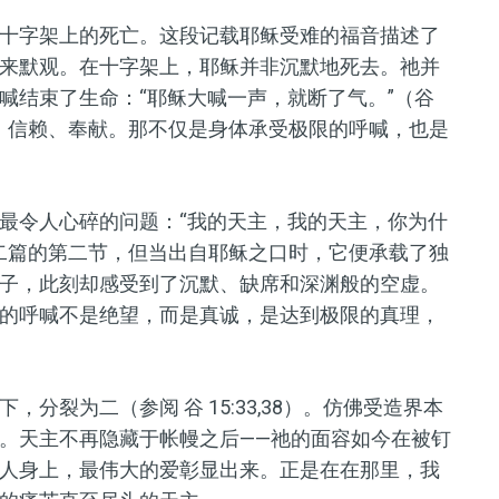
十字架上的死亡。这段记载耶稣受难的福音描述了
来默观。在十字架上，耶稣并非沉默地死去。
祂
并
喊
结束
了生命
：“耶稣大喊一声，就断了气。”
（谷
弃、信赖、奉献。那不仅是身体承受极限的呼喊，也是
最令人心碎的问题：
“我的天主，我的天主，你为什
二
篇的
第二节
，但当出自耶稣之口时，它
便
承载了独
子，此刻
却感受
到了沉默、缺席
和
深渊
般的空虚
。
的呼喊不是绝望，而是真诚，是达到极限的真理，
下，分裂为二（参
阅
谷 15:33,38）。仿佛受造界本
。天主不再
隐藏于
帐幔之后——祂的面容如今在被钉
人身上，最伟大的爱彰显出来。
正是在
在那里，我