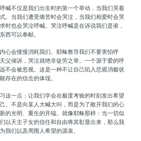
呼喊
不仅是我们出生时的第一个举动，当我们哭着
式。当我们遭受痛苦时会哭泣，当我们相爱时会
哭
求时也会
哭泣呼喊
。
哭泣
呼喊是在诉说我们是谁，
东西可以奉献。
内心会慢慢消耗我们。耶稣教导我们不要害怕呼
天父倾诉，哭泣就绝非徒劳之举。一个源于爱的呼
远不会被忽视。这是一种不让自己陷入悲观消极状
能存在的信念的体现
。
习
这一点：让我们学会在极度考验的时刻发出希望
己。不是向某人
大喊大叫
，而是为了敞开我们的心
新的光明、重生的开端。就像耶稣那样：当一切似
们以天主子女的信任和自由将其彰显出来，那么我
为我们
以
及周围人希望的源泉。