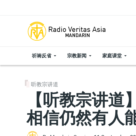
Skip to main content
祈祷反省
宗教新闻
家庭课堂
听教宗讲道
【听教宗讲道】
相信仍然有人