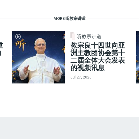
MORE 听教宗讲道
听教宗讲道
重
教宗良十四世向亚
的
洲主教团协会第十
二届全体大会发表
的视频讯息
Jul 27, 2026