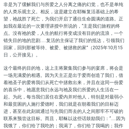
非是为了缓解我们与
所爱之
人分离之痛的幻觉，也不是单纯
的
人类
乐观
主义
。相反，这是建立在耶稣复活基础上的希
望，祂战胜了死亡，为我们开启了通往生命圆满的道路。正
如我在最近的一次要理讲授中所说的，“主是我们旅程的终
点。没有祂的爱，
人生
的航行将变成没有
目的
的流浪，一个
错失目的地的悲剧……复活
的主
保证了我们的抵达，引领我们
回家，回到那被等待、被爱、被拯救的家”（2025年10月15
日，公开接见）。
这个最终的目的地，这上主将聚集我们参与的宴席，将会是
一场充满爱的相遇。因为天主
正
是出于爱
而
创造了我们，
借
着祂圣子的爱将我们从死亡中拯救出来，并且在这同一份爱
的喜乐中，祂愿意我们永远与祂及我们
所爱的人
生活在一
起。为此，每当我们居住在爱内并对他人，特别是对最弱小
和最贫困的人施行爱德时，我们就
是在
朝着
我们的
目标迈
进，甚至在此刻就通过与先我们而去的人之间那牢不可破的
联系来预尝这目标。而且，耶稣以这些话鼓励我们：“
......
因为
我饿了，你们给了我吃的；我渴了，你们给了我喝的；我作