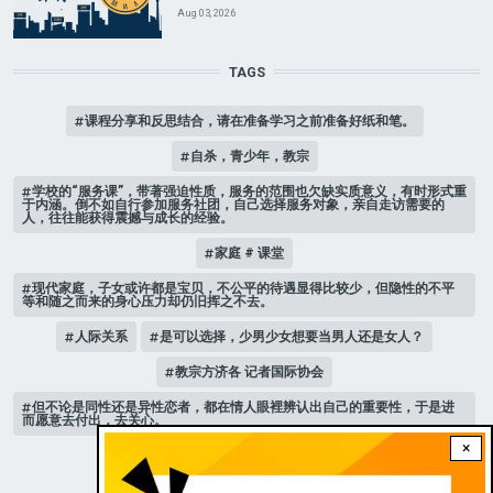
Aug 03, 2026
TAGS
课程分享和反思结合，请在准备学习之前准备好纸和笔。
自杀，青少年，教宗
学校的“服务课”，带著强迫性质，服务的范围也欠缺实质意义，有时形式重
于内涵。倒不如自行参加服务社团，自己选择服务对象，亲自走访需要的
人，往往能获得震撼与成长的经验。
家庭 # 课堂
现代家庭，子女或许都是宝贝，不公平的待遇显得比较少，但隐性的不平
等和随之而来的身心压力却仍旧挥之不去。
人际关系
是可以选择，少男少女想要当男人还是女人？
教宗方济各 记者国际协会
但不论是同性还是异性恋者，都在情人眼裡辨认出自己的重要性，于是进
而愿意去付出，去关心。
×
新版《天主教青年教理》 教宗