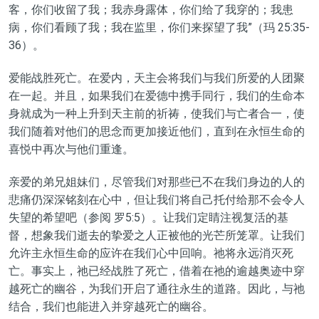
客，你们收留了我；我赤身露体，你们给了我穿的；我患
病，你们看顾了我；我在监里，你们来探望了我”（玛 25:35-
36）。
爱
能战胜
死亡。在爱内，天主
会
将我们与我们
所爱的人团聚
在一起。并且，如果我们在爱德中携手同行，我们的生命本
身就成为一种上升到天主
前
的祈祷，使我们与亡者合一，使
我们随着对他们的思念而更加接近他们，直到在永恒生命的
喜悦中再次与他们重逢。
亲爱的弟兄姐妹们，尽管我们对那些已不在我们身边的
人
的
悲痛仍深深铭刻在心中，
但
让我们将自己托付给那不会令人
失望的希望吧（参
阅
罗5:5）。让我们定睛注视复活的基
督，想象我们逝去的挚爱之人正被他的光芒所笼罩。让我们
允许主永恒生命的应许在我们心中回响。祂将永远消灭死
亡。事实上，祂已经战胜了死亡，
借
着在祂的逾越奥迹中穿
越死亡的幽谷，为我们开启了通往永生
的道
路。因此，与祂
结合，我们也能进入并穿越死亡的幽谷。