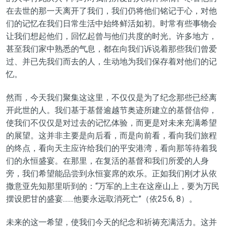
在
去世的那一天
离开了我们，我们仍将他们铭记于心，对他
们的记忆在我们日常生活中始终鲜活
如初
。
时常有
些事物会
让我们想起他们，回忆起曾与他们共度的时光。许多地方，
甚至我们家中熟悉的气息，都在向我们诉说着那些我们曾爱
过、并已先我们而去的人，生动地为我们保存着对他们的记
忆。
然而，今天我们聚集
这这里
，不仅仅是为了纪念那些
已经
离
开此世的人。我们基于基督逾越节奥迹所建立的基督信仰，
使我们不仅仅是对过去的
记忆
体验，而更是对未来充满希望
的展望。这并非主要是向后看，而是向前看，看向我们旅程
的终点，看向天主应许给我们的
平安
港湾，看向那等待着我
们的永恒盛宴。在那里，在复活的基督和我们所爱的人身
旁，我们希望能品尝
到
永恒宴席的
欢乐
。正如我们刚才从依
撒意亚先知那里听到的：“万军的上主在这座山上，要为万民
摆设肥甘的盛宴
.......他要永远取消死亡
”（依25:6, 8）。
未来的
这一
希望，使我们今天的纪念和祈祷充满活力。这并