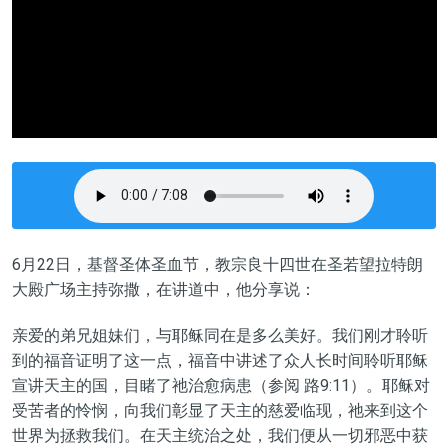
6月
22
日，
基督圣体圣血
节，教宗良十四世在圣若望拉特朗
大殿广场主持弥撒，在讲道中，他分享说：
亲爱的弟兄姐妹们
，
与耶稣同在是多么美好。
我们
刚才聆听
到
的福音
证明
了这一点
，
福音中讲述了众人长时间聆听耶稣
宣讲天主的国
，目睹
了
祂治愈病患（参阅
路9:11）。耶稣对
受苦者的怜悯，向我们彰显了天主的慈爱临现，祂
来到这个
世界为拯救我们。在天主统治之处，我们便从一切邪恶中获