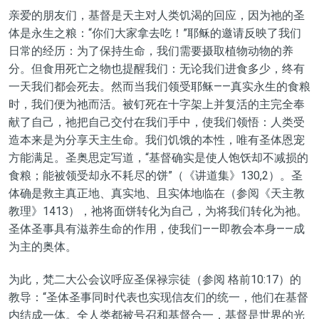
亲爱的朋友们，基督是天主对人类
饥渴
的回应，因为祂的圣
体是永生之粮：
“
你们大家拿去吃！
”
耶稣的邀请
反映了我们
日常
的经历
：为
了保持
生命，我们需要摄取植物动物的养
分。但食用死亡之物
也
提醒我们：无论
我们
进食多少，终有
一天我们都会死去。然而当我们领受耶稣——真实永生的食粮
时，我们便为祂而活。被钉死在十字架上并复活的主完全奉
献
了
自己，
祂把自己
交
付
在我们手中，使我们领悟：人类受
造本
来是
为分享天主生命。我们饥饿的本性，唯有圣体恩宠
方能满足。圣奥思定写道，
“
基督
确实是
使人饱饫却不减损的
食粮；能被领受却永不耗尽的饼
”
（《讲道集》130,2）。圣
体确是救主真正地、真实地、且实体地临
在
（参阅《天主教
教理》1413），祂将面饼转化为自己，为将我们转化为祂。
圣体圣事具有滋养生命的作用，使我们——即教会本身——成
为主的奥体。
为此，梵二大公会议呼应圣保禄宗徒（参阅
格前10:17）
的
教导：
“圣体圣事同时代表也实现信友们的统一，他们在基督
内结成一体。全人类都被号召和基督合一，基督是世界的光