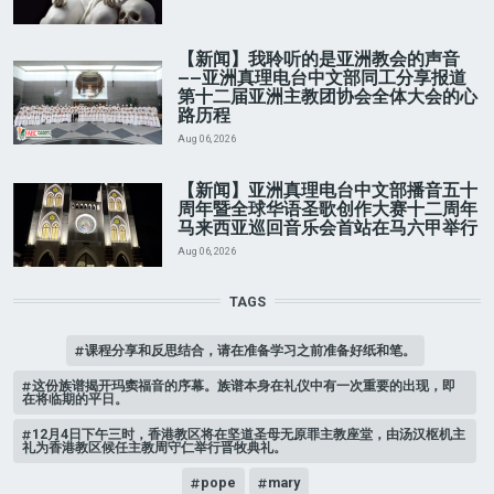
【新闻】我聆听的是亚洲教会的声音
——亚洲真理电台中文部同工分享报道
第十二届亚洲主教团协会全体大会的心
路历程
Aug 06, 2026
【新闻】亚洲真理电台中文部播音五十
周年暨全球华语圣歌创作大赛十二周年
马来西亚巡回音乐会首站在马六甲举行
Aug 06, 2026
TAGS
课程分享和反思结合，请在准备学习之前准备好纸和笔。
这份族谱揭开玛窦福音的序幕。族谱本身在礼仪中有一次重要的出现，即
在将临期的平日。
12月4日下午三时，香港教区将在坚道圣母无原罪主教座堂，由汤汉枢机主
礼为香港教区候任主教周守仁举行晋牧典礼。
pope
mary