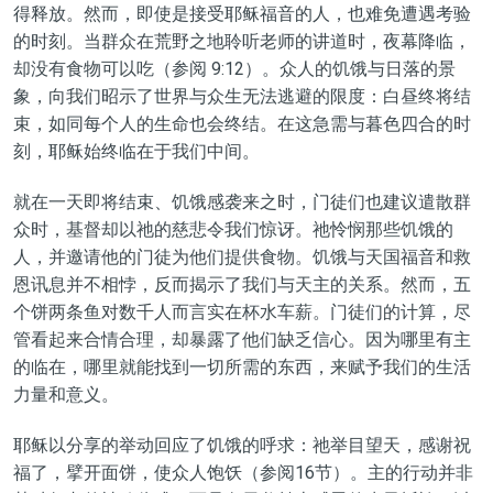
得释放。然而
，
即使是接受耶稣福音的人，也难免遭遇考验
的
时刻。当群众在荒野之地聆听
老师的讲道时
，夜幕降临
，
却
没有食物可以吃
（参阅
9:12）。众人的饥饿与日落的景
象，向我们昭示了世界与众生无法逃避的限度：白昼终将结
束，如同每个人的生命也会终结。在这急需与暮色四合的时
刻，耶稣始终临在于我们中间。
就在一天即将结束、饥饿感袭来之时，
门
徒们也建议遣散群
众时，基督
却
以祂的慈悲令我们
惊讶
。
祂
怜悯那些饥饿的
人，并邀请他的门徒为他们提供食物。饥饿与天国福音和救
恩讯息并不相悖，反而揭示
了
我们与天主的关系。然而，五
个饼两条鱼对数千人而言实在杯水车薪。门徒们的计算，尽
管看起来合情合理，却暴露了他们缺乏信心。因为哪里有主
的临在，哪里
就
能找到一切所需的东西，来赋予我们的生活
力量和意义。
耶稣以分享的举动回应
了
饥饿的呼求：祂举目望天，
感谢祝
福了
，擘开面饼，使众人饱饫（参阅16节）。主的
行动
并非