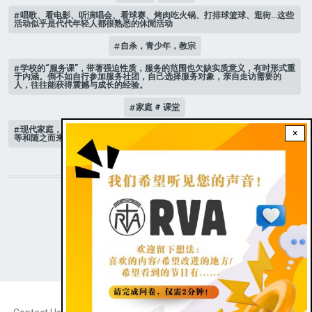
唱歌、看电影、听演唱会、看球赛、烤肉吃火锅、打排球篮球、逛街…这些
活动似乎是代代年轻人都很熟悉的休閒活动
自杀，青少年，教宗
学校的“服务课”，带著强迫性质，服务的范围也欠缺实质意义，有时形式重
于内涵。倒不如自行参加服务社团，自己选择服务对象，亲自走访需要的
人，往往能获得震撼与成长的经验。
家庭 # 课堂
现代家庭，子女或许都是宝贝，不公平的待遇显得比较少，但隐性的不平
×
等和随之而来的身心压力却仍旧挥之不去。
STAY CONNECTED WITH US!
|
Dark theme
FOOTER