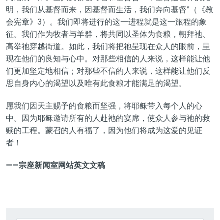
明，我们从基督而来，因基督而生活，我们奔向基督”
（《教
会宪章》3）。我们即将进行的这一进程就是这一旅程的象
征。我们作为牧者与羊群，将共同以圣体为食粮，朝拜祂、
高举祂穿越街道。如此，我们将把
祂
呈现在
众人
的眼前
，
呈
现在他们的
良知与心中
。
对那些相信的人来说，这样能让他
们更加坚定地相信；对那些不信的人来说，这样能让他们反
思自身内心的渴望以及唯有此
食粮
才能满足的渴望。
愿我们因天主赐予的食粮而坚强，将耶稣带入每个人
的
心
中。因为耶稣邀请所有
的
人赴祂的宴席，使众人参与祂的救
赎
的
工程。蒙召
的人
有福了，因为他们将成为这爱的见证
者
！
——宗座新闻室网站
英文文稿